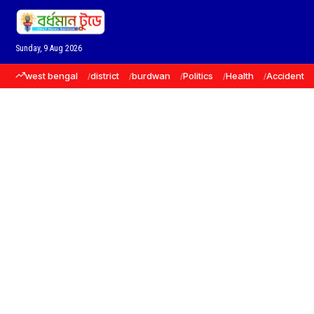
Sunday, 9 Aug 2026
west bengal
district
burdwan
Politics
Health
Accident