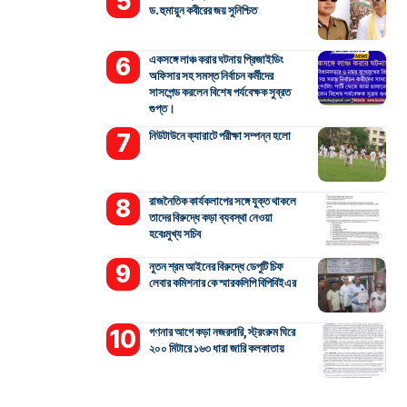
ড. হুমায়ুন কবীরের জয় সুনিশ্চিত
একসঙ্গে লাঞ্চ করার ঘটনায় প্রিজাইডিং
অফিসার সহ সমস্ত নির্বাচন কর্মীদের
সাসপেন্ড করলেন বিশেষ পর্যবেক্ষক সুব্রত
গুপ্ত।
নিউটাউনে ক্যারাটে পরীক্ষা সম্পন্ন হলো
রাজনৈতিক কার্যকলাপের সঙ্গে যুক্ত থাকলে
তাদের বিরুদ্ধে কড়া ব্যবস্থা নেওয়া
হবেঃমুখ্য সচিব
নুতন শ্রম আইনের বিরুদ্ধে ডেপুটি চিফ
লেবার কমিশনার কে স্মারকলিপি বিপিবিইএর
গণনার আগে কড়া নজরদারি, স্ট্রংরুম ঘিরে
২০০ মিটারে ১৬৩ ধারা জারি কলকাতায়