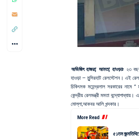
অভিজিৎ হাজরা, আমতা, হাওড়াঃ
২৩ বছর 
হাওড়া — মুন্সিরহাট রেলস্টেশন। এই রেল
চিকিৎসক মহেন্দ্রলাল সরকারের নামে ”
কেন্দ্রীয় রেলমন্ত্রী মমতা বন্দ্যোপাধ্যা
মোল্লা,আকবর আলি খন্দকার।
More Read
৫১তম জন্মতিথিত