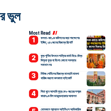
ষর ভুল
Most Read
ফলতা-কাণ্ডে কমিশনের কড়া পদক্ষেপের
ইঙ্গিত, ২৪২ জনের বিরুদ্ধে রিপোর্ট
বুদ্ধ পূর্ণিমা উৎসবে শান্তির বার্তা নিয়ে বৌদ্ধ
ভিক্ষুরা যুদ্ধ বা হিংসা কোনো সমস্যার
সমাধান নয়
নিউজ পোর্টালের বিরুদ্ধে মানহানি মামলা
খারিজ করলো কলকাতা হাইকোর্ট
পিতা খুনে আসামি পুত্র কে ৮ বছরের সশ্রম
কারাদণ্ড দিল ডায়মন্ডহারবার আদালত
ডোমকলে প্রাক্তন আইপিএস আধিকারিক