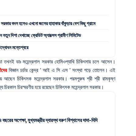
রকার বদল হলেও এখনো জলের হাহাকার বাঁকুড়ার বেশ কিছু গ্রামে
 নতুন দিশা দেখাচ্ছে ক্রেডিট অ্যাক্সেস গ্রামীণ লিমিটেড
উদ্বোধন মন্তেশ্বরে
চ্চো তখনই ডাঃ মহেন্দ্রলাল সরকার হোমিওপ্যাথি চিকিৎসায় চলে আসেন।
ীদের
বিজ্ঞান চর্চার কেন্দ্র ‘ আই এ সি এস ‘ সংস্থা গড়ে তোলেন। এই
য়ে আছেন চিকিৎসক মহেন্দ্রলাল সরকার। পরমপুরুষ শ্রী শ্রী রামকৃষ্ণ
চিরকাল চিরস্মরণীয় হয়ে রয়েছেন চিকিৎসক মহেন্দ্রলাল সরকার।
৪ বছরের অপেক্ষা, মুখ্যমন্ত্রীর দ্বারস্থ বরুণ বিশ্বাসের দাদা-দিদি