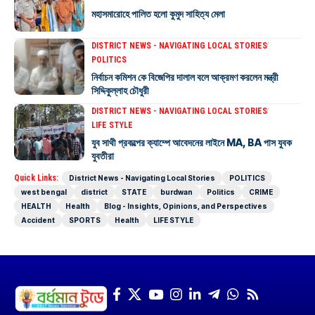
মহাসমারোহে পালিত হলো কুমুদ সাহিত্য মেলা
DISTRICT NEWS - NAVIGATING LOCAL STORIES
POLITICS
নির্বাচন কমিশন কে বিজেপির দালাল বলে আক্রমণ করলেন মন্ত্রী
সিদ্দিকুল্লাহ চৌধুরী
DISTRICT NEWS - NAVIGATING LOCAL STORIES
LIFE STYLE
যুব সাথী প্রকল্পের ক্যাম্পে আবেদনের লাইনে MA, BA পাস যুবক
যুবতীরা
Quick Links:
District News - Navigating Local Stories
POLITICS
west bengal
district
STATE
burdwan
Politics
CRIME
HEALTH
Health
Blog - Insights, Opinions, and Perspectives
Accident
SPORTS
Health
LIFE STYLE