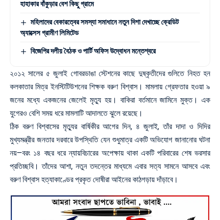
হাহাকার বাঁকুড়ার বেশ কিছু গ্রামে
মহিলাদের বেকারত্বের সমস্যা সমাধানে নতুন দিশা দেখাচ্ছে ক্রেডিট
অ্যাক্সেস গ্রামীণ লিমিটেড
বিজেপির দলীয় বৈঠক ও পার্টি অফিস উদ্বোধন মন্তেশ্বরে
২০১২ সালের ৫ জুলাই গোবরডাঙা স্টেশনের কাছে দুষ্কৃতীদের গুলিতে নিহত হন
কলকাতার মিত্র ইনস্টিটিউশনের শিক্ষক বরুণ বিশ্বাস। মামলায় গ্রেফতার হওয়া ৯
জনের মধ্যে একজনের জেলেই মৃত্যু হয়। বাকিরা বর্তমানে জামিনে মুক্ত। এক
যুগেরও বেশি সময় ধরে মামলাটি আদালতে ঝুলে রয়েছে।
ঠিক বরুণ বিশ্বাসের মৃত্যুর বার্ষিকীর আগের দিন, ৪ জুলাই, তাঁর দাদা ও দিদির
মুখ্যমন্ত্রীর জনতার দরবারে উপস্থিতি যেন শুধুমাত্র একটি অভিযোগ জানানোর ঘটনা
নয়—বরং ১৪ বছর ধরে ন্যায়বিচারের অপেক্ষায় থাকা একটি পরিবারের শেষ ভরসার
প্রতিচ্ছবি। তাঁদের আশা, নতুন তদন্তের মাধ্যমে এবার সত্য সামনে আসবে এবং
বরুণ বিশ্বাস হত্যাকাণ্ডের প্রকৃত দোষীরা আইনের কাঠগড়ায় দাঁড়াবে।