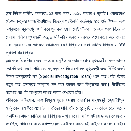
টুডে নিউজ সার্ভিস, কলকাতাঃ ১৪ বছর আগে, ২০১২ সালের ৫ জুলাই। গোবরডাঙা
স্টেশন চত্বরে সমাজবিরোধীদের বিরুদ্ধে প্রতিবাদী কণ্ঠস্বর হয়ে ওঠা শিক্ষক বরুণ
বিশ্বাসকে প্রকাশ্যে গুলি করে খুন করা হয়। সেই ঘটনার এত বছর পরও বিচার না
মেলায়, শনিবার মুখ্যমন্ত্রী শুভেন্দু অধিকারীর জনতার দরবারে এসে নতুন করে তদন্ত
এবং ন্যায়বিচারের আবেদন জানালেন বরুণ বিশ্বাসের দাদা অসিত বিশ্বাস ও দিদি
প্রমিলা রায় বিশ্বাস।
সল্টলেকে বিজেপির রাজ্য দফতরে অনুষ্ঠিত জনতার দরবারে মুখ্যমন্ত্রীর সঙ্গে তাঁদের
সরাসরি কথা হয়। পরিবারের বক্তব্য মন দিয়ে শোনেন মুখ্যমন্ত্রী এবং নির্দিষ্ট একটি
বিশেষ তদন্তকারী দল (Special Investigation Team) গঠন করে গোটা ঘটনার
নতুন করে তদন্তের আশ্বাস দেন বলে জানান বরুণ বিশ্বাসের দাদা। দীর্ঘদিনের
হতাশার পর এই আশ্বাসে আশার আলো দেখছেন তাঁরা।
পরিবারের অভিযোগ, বরুণ বিশ্বাস খুনের ঘটনায় তৎকালীন খাদ্যমন্ত্রী জ্যোতিপ্রিয়
মল্লিকের নাম উঠে এসেছিল। তাঁদের দাবি, তাঁর নেতৃত্বেই ১০০ থেকে ১৫০ জনের
একটি দল হামলা চালিয়ে বরুণ বিশ্বাসকে খুন করে। যদিও ঘটনায় ৯ জন গ্রেফতার
হয়েছিল, পরিবারের অভিযোগ—প্রকৃত দোষীদের অনেকেই আইনের আওতার বাইরে