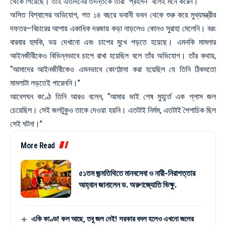
থেকে গিয়েছে। তাই এতদিনের তদন্তকে তাঁরা “প্রহসন” বলেই মনে করেন।
অসিত বিশ্বাসের অভিযোগ, গত ১৪ বছরে ভবানী ভবন থেকে শুরু করে মুখ্যমন্ত্রীর
দফতর—বিচারের আশায় একাধিক দরজায় কড়া নাড়লেও কোনও সুরাহা মেলেনি। বরং
বারবার হুমকি, ভয় দেখানো এবং চাপের মুখে পড়তে হয়েছে। এমনকি মামলার
আইনজীবীকেও বিভিন্নভাবে চাপে রাখা হয়েছিল বলে তাঁর অভিযোগ। তাঁর কথায়,
“আমাদের আইনজীবীকেও এমনভাবে কোণঠাসা করা হয়েছিল যে তিনি ঠিকমতো
মামলাটা লড়তেই পারেননি।”
আবেগঘন কণ্ঠে তিনি আরও বলেন, “আমার ভাই শেষ মুহূর্তে এক গ্লাস জল
চেয়েছিল। সেই জলটুকুও তাকে দেওয়া হয়নি। এতটাই নির্মম, এতটাই পৈশাচিক ছিল
সেই ঘটনা।”
More Read
৫১তম জন্মতিথিতে মানবসেবা ও নারী-নিরাপত্তার
আহ্বান জানালেন ড. অরুণজ্যোতি ভিক্ষু.
একি কাণ্ড! কল আছে, তবু জল নেই! সরকার বদল হলেও এখনো জলের