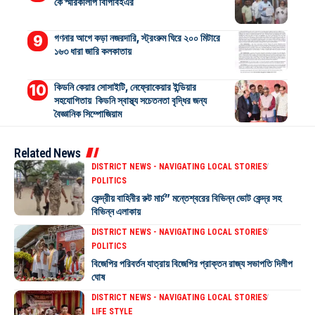
কে স্মারকলিপি বিপিবিইএর
গণনার আগে কড়া নজরদারি, স্ট্রংরুম ঘিরে ২০০ মিটারে
১৬৩ ধারা জারি কলকাতায়
কিডনি কেয়ার সোসাইটি, নেফ্রোকেয়ার ইন্ডিয়ার
সহযোগিতায় কিডনি স্বাস্থ্য সচেতনতা বৃদ্ধির জন্য
বৈজ্ঞানিক সিম্পোজিয়াম
Related News
DISTRICT NEWS - NAVIGATING LOCAL STORIES
POLITICS
কেন্দ্রীয় বাহিনীর রুট মার্চ” মন্তেশ্বরের বিভিন্ন ভোট কেন্দ্র সহ
বিভিন্ন এলাকায়
DISTRICT NEWS - NAVIGATING LOCAL STORIES
POLITICS
বিজেপির পরিবর্তন যাত্রায় বিজেপির প্রাক্তন রাজ্য সভাপতি দিলীপ
ঘোষ
DISTRICT NEWS - NAVIGATING LOCAL STORIES
LIFE STYLE