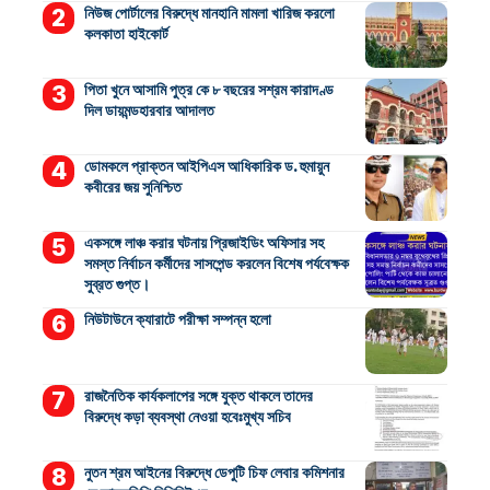
নিউজ পোর্টালের বিরুদ্ধে মানহানি মামলা খারিজ করলো
কলকাতা হাইকোর্ট
পিতা খুনে আসামি পুত্র কে ৮ বছরের সশ্রম কারাদণ্ড
দিল ডায়মন্ডহারবার আদালত
ডোমকলে প্রাক্তন আইপিএস আধিকারিক ড. হুমায়ুন
কবীরের জয় সুনিশ্চিত
একসঙ্গে লাঞ্চ করার ঘটনায় প্রিজাইডিং অফিসার সহ
সমস্ত নির্বাচন কর্মীদের সাসপেন্ড করলেন বিশেষ পর্যবেক্ষক
সুব্রত গুপ্ত।
নিউটাউনে ক্যারাটে পরীক্ষা সম্পন্ন হলো
রাজনৈতিক কার্যকলাপের সঙ্গে যুক্ত থাকলে তাদের
বিরুদ্ধে কড়া ব্যবস্থা নেওয়া হবেঃমুখ্য সচিব
নুতন শ্রম আইনের বিরুদ্ধে ডেপুটি চিফ লেবার কমিশনার