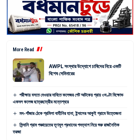
More Read
AWPL সংস্থার উদ্যোগে চাষিদের নিয়ে একটি
বিশেষ সেমিনারের
পরীক্ষায় বসতে দেওয়ার দাবিতে কলেজর গেট আটকেয় প্রায় ৩ঘণ্টা বিক্ষোভ
একদল কলেজ ছাত্রছাত্রীর মন্তেশ্বরে
মদ-গাঁজার ঠেকে প্রমিলা বাহীনির হানা, ইন্দাসের আকুই গ্রামে উত্তেজনা
সিন্দানি গ্রাম পঞ্চায়েতের তৃণমূল প্রধানের পদত্যাগ নিয়ে শুরু রাজনৈতিক
তরজা