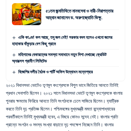
৫১তম জন্মতিথিতে মানবসেবা ও নারী-নিরাপত্তার
আহ্বান জানালেন ড. অরুণজ্যোতি ভিক্ষু.
একি কাণ্ড! কল আছে, তবু জল নেই! সরকার বদল হলেও এখনো জলের
হাহাকার বাঁকুড়ার বেশ কিছু গ্রামে
মহিলাদের বেকারত্বের সমস্যা সমাধানে নতুন দিশা দেখাচ্ছে ক্রেডিট
অ্যাক্সেস গ্রামীণ লিমিটেড
বিজেপির দলীয় বৈঠক ও পার্টি অফিস উদ্বোধন মন্তেশ্বরে
২০২১ বিধানসভা ভোটেও তৃণমূল কংগ্রেসকে বিপুল ভাবে জিতিয়ে আনতে তিনিই
প্রধান সেনাপতি ছিলেন। ২০২১ সালে বিধানসভা ভোটে তৃণমূল কংগ্রেসকে বাংলায়
পুনরায় ক্ষমতায় ফিরিয়ে আনতে তিনি সংগঠনকে ঢেলে সাজিয়ে ছিলেন। হ্যাট্রিক
করতে তিনি দৃঢ় প্রতিজ্ঞ ছিলেন। পশ্চিমবঙ্গের মুখ্যমন্ত্রী মমতা বন্দ্যোপাধ্যায়ের
পরবর্তীকালে তিনিই মুখ্যমন্ত্রী হবেন, এ বিষয়ে কোনও সন্দেহ নেই। বাংলার প্রতি
প্রান্তে সংগঠন ও সদস্য সংখ্যা বাড়াতে দৃঢ় পদক্ষেপ নিচ্ছেন তিনি। বাংলার