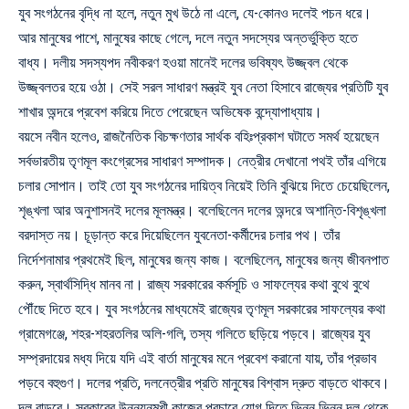
যুব সংগঠনের বৃদ্ধি না হলে, নতুন মুখ উঠে না এলে, যে-কোনও দলেই পচন ধরে।
আর মানুষের পাশে, মানুষের কাছে গেলে, দলে নতুন সদস্যের অন্তর্ভুক্তি হতে
বাধ্য। দলীয় সদস্যপদ নবীকরণ হওয়া মানেই দলের ভবিষ্যৎ উজ্জ্বল থেকে
উজ্জ্বলতর হয়ে ওঠা। সেই সরল সাধারণ মন্ত্রই যুব নেতা হিসাবে রাজ্যের প্রতিটি যুব
শাখার অন্দরে প্রবেশ করিয়ে দিতে পেরেছেন অভিষেক বন্দ্যোপাধ্যায়।
বয়সে নবীন হলেও, রাজনৈতিক বিচক্ষণতার সার্থক বহিঃপ্রকাশ ঘটাতে সমর্থ হয়েছেন
সর্বভারতীয় তৃণমূল কংগ্রেসের সাধারণ সম্পাদক। নেত্রীর দেখানো পথই তাঁর এগিয়ে
চলার সোপান। তাই তো যুব সংগঠনের দায়িত্ব নিয়েই তিনি বুঝিয়ে দিতে চেয়েছিলেন,
শৃঙ্খলা আর অনুশাসনই দলের মূলমন্ত্র। বলেছিলেন দলের অন্দরে অশান্তি-বিশৃঙ্খলা
বরদাস্ত নয়। চূড়ান্ত করে দিয়েছিলেন যুবনেতা-কর্মীদের চলার পথ। তাঁর
নির্দেশনামার প্রথমেই ছিল, মানুষের জন্য কাজ। বলেছিলেন, মানুষের জন্য জীবনপাত
করুন, স্বার্থসিদ্ধি মানব না। রাজ্য সরকারের কর্মসূচি ও সাফল্যের কথা বুথে বুথে
পৌঁছে দিতে হবে। যুব সংগঠনের মাধ্যমেই রাজ্যের তৃণমূল সরকারের সাফল্যের কথা
গ্রামেগঞ্জে, শহর-শহরতলির অলি-গলি, তস্য গলিতে ছড়িয়ে পড়বে। রাজ্যের যুব
সম্প্রদায়ের মধ্য দিয়ে যদি এই বার্তা মানুষের মনে প্রবেশ করানো যায়, তাঁর প্রভাব
পড়বে বহুগুণ। দলের প্রতি, দলনেত্রীর প্রতি মানুষের বিশ্বাস দ্রুত বাড়তে থাকবে।
দল বাড়বে। সরকারের উন্নয়নমুখী কাজের প্রচারে যোগ দিতে ভিন্ন ভিন্ন দল থেকে