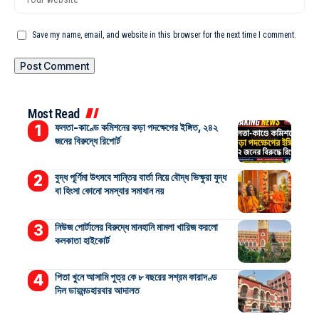
Save my name, email, and website in this browser for the next time I comment.
Most Read
ফলতা-কাণ্ডে কমিশনের কড়া পদক্ষেপের ইঙ্গিত, ২৪২
জনের বিরুদ্ধে রিপোর্ট
বুদ্ধ পূর্ণিমা উৎসবে শান্তির বার্তা নিয়ে বৌদ্ধ ভিক্ষুরা যুদ্ধ
বা হিংসা কোনো সমস্যার সমাধান নয়
নিউজ পোর্টালের বিরুদ্ধে মানহানি মামলা খারিজ করলো
কলকাতা হাইকোর্ট
পিতা খুনে আসামি পুত্র কে ৮ বছরের সশ্রম কারাদণ্ড
দিল ডায়মন্ডহারবার আদালত