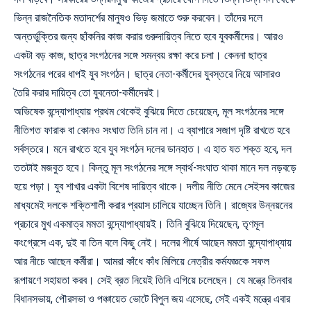
ভিন্ন রাজনৈতিক মতাদর্শের মানুষও ভিড় জমাতে শুরু করবেন। তাঁদের দলে
অন্তর্ভুক্তির জন্য ছাঁকনির কাজ করার গুরুদায়িত্ব নিতে হবে যুবকর্মীদের। আরও
একটা বড় কাজ, ছাত্র সংগঠনের সঙ্গে সমন্বয় রক্ষা করে চলা। কেননা ছাত্র
সংগঠনের পরের ধাপই যুব সংগঠন। ছাত্র নেতা-কর্মীদের যুবস্তরে নিয়ে আসারও
তৈরি করার দায়িত্ব তো যুবনেতা-কর্মীদেরই।
অভিষেক বন্দ্যোপাধ্যায় প্রথম থেকেই বুঝিয়ে দিতে চেয়েছেন, মূল সংগঠনের সঙ্গে
নীতিগত ফারাক বা কোনও সংঘাত তিনি চান না। এ ব্যাপারে সজাগ দৃষ্টি রাখতে হবে
সর্বস্তরে। মনে রাখতে হবে যুব সংগঠন দলের ডানহাত। এ হাত যত শক্ত হবে, দল
ততটাই মজবুত হবে। কিন্তু মূল সংগঠনের সঙ্গে স্বার্থ-সংঘাত থাকা মানে দল নড়বড়ে
হয়ে পড়া। যুব শাখার একটা বিশেষ দায়িত্ব থাকে। দলীয় নীতি মেনে সেইসব কাজের
মাধ্যমেই দলকে শক্তিশালী করার প্রয়াস চালিয়ে যাচ্ছেন তিনি। রাজ্যের উন্নয়নের
প্রচারে মুখ একমাত্র মমতা বন্দ্যোপাধ্যায়ই। তিনি বুঝিয়ে দিয়েছেন, তৃণমূল
কংগ্রেসে এক, দুই বা তিন বলে কিছু নেই। দলের শীর্ষে আছেন মমতা বন্দ্যোপাধ্যায়
আর নীচে আছেন কর্মীরা। আমরা কাঁধে কাঁধ মিলিয়ে নেত্রীর কর্মযজ্ঞকে সফল
রূপায়ণে সহায়তা করব। সেই ব্রত নিয়েই তিনি এগিয়ে চলেছেন। যে মন্ত্রে তিনবার
বিধানসভায়, পৌরসভা ও পঞ্চায়েত ভোটে বিপুল জয় এসেছে, সেই একই মন্ত্রে এবার