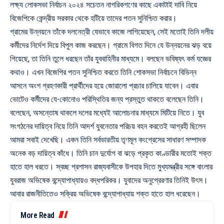
লক্ষ্য লোকসভা নির্বাচন ২০২৪ সচেতন নাগরিকগণের কাছে একাটাই দাবি নিয়ে
বিজেপিকে কেন্দ্রীয় সরকার থেকে হটিয়ে তাদের পতন সুনিশ্চিত করার।
গ্রামের উন্নয়নে তাঁকে দলনেত্রী যেভাবে কাজে লাগিয়েছেন, সেই মতোই তিনি দলীয়
কর্মীদের নির্দেশ দিয়ে বিপুল কাজ করছেন। গ্রামে বিগত দিনে যে উন্নয়নের ঝড় বয়ে
গিয়েছে, তা তিনি তুলে ধরছেন তাঁর যুববাহিনীর মাধ্যমে। বলছেন ভবিষ্যৎ কর্ম যজ্ঞের
কথাও। এখন বিজেপির পতন সুনিশ্চিত করতে তিনি শোকসভা নির্বাচনে বিভিন্ন
আসনে অংশ গ্রহণকারী প্রার্থীদের হয়ে জোরালো প্রচার চালিয়ে যাবেন। এবার
ভোটেও কর্মীদের যে-কোনোও পরিস্থিতির জন্য প্রস্তুত থাকতে বলেছেন তিনি।
বলেছেন, অসন্তোষ থাকলে দলের মধ্যেই আলোচনার মাধ্যমে মিটিয়ে নিতে। যুব
সংগঠনের দায়িত্ব নিয়ে তিনি আদর্শ যুবনেতার পরিচয় বহন করতেই আগ্রহী ছিলেন
আমরা সবাই দেখেছি। একন তিনি সর্বভারতীয় তৃণমূল কংগ্রেসের সাধারণ সম্পাদক
অনেক বড় দায়িত্ব কাঁধে। তিনি চান দুর্যোগ বা ঝড়ে প্রকৃত কাণ্ডারীর মতোই শক্ত
হাতে হাল ধরতে। স্বচ্ছ প্রশাসন রাজ্যবাসীকে উপহার দিতে মুখ্যমন্ত্রীর সঙ্গে বাংলার
যুবরাজ অভিষেক বন্দ্যোপাধ্যায়ও বদ্ধপরিকর। যুবাদের অনুপ্রেরণার তিনিই উৎস।
আবার রাজনীতিতেও সক্রিয় অভিষেক বন্দ্যোপাধ্যায় শক্ত হাতে হাল ধরেছেন।
More Read