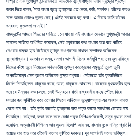
সম্প্রতি এক মুখোমুখি ইন্টারভিউতে অভিষেক বন্দ্যোপাধ্যায় দলীয় দ্বন্দ্বের প্রশ্নে
জবাব দিয়ে বলেন, ‘সারা বাংলা জুড়ে তৃণমূলের এত নেতা, কর্মী, সমর্থক। তাঁদের কারও
সঙ্গে আমার কোনও দ্বন্দ্ব নেই। এটাই সবচেয়ে বড় কথা। এ বিষয়ে আমি তাঁদের
ধন্যবাদ, কৃতজ্ঞতা জানাই।’
বামফ্রন্টের আমলে পিছনের সারিতে চলে যাওয়া এই বাংলাকে যেভাবে মুখ্যমন্ত্রী আবার
সামনের সারিতে অধিষ্ঠিত করেছেন, সেই লড়াইয়ের কথা বাংলার ঘরে ঘরে পাঠিয়ে
দেওয়ার মাধ্যম হয়ে উঠেছেন তৃণমূল কংগ্রেসের সাধারণ সম্পাদক অভিষেক
বন্দ্যোপাধ্যায়। মমতার সাফল্য, মমতার আগামী দিনের কর্মসূচী প্রচারের মূল দায়িত্ব
নিজের কাঁধে তুলে নিয়েছেন সর্বভারতীয় তৃণমূল কংগ্রেসের এমুহূর্তে তুরুণ তুর্কী
অপ্রতিরোধ্য সেনাপ্রধান অভিষেক বন্দ্যোপাধ্যায়। সেইমতো তাঁর যুববাহিনীকে
নির্দেশ দিয়েছিলেন, মানুষের কাছে যেতে, মানুষকে বোঝাতে। রাজ্যের মুখ্যমন্ত্রীর হাত
ধরে যে উন্নয়ন যজ্ঞ চলছে, সেই উন্নয়নের বার্তা রাজ্যবাসীর কাছে পৌঁছে দিয়ে
মমতার জয় সুনিশ্চিত করে তোলার পিছনে অভিষেক বন্দ্যোপাধ্যায়-এর অবদান কারও
থেকে কম নয়। তাঁর দূর্বার ডাকেই তৃণমূলের হাত শক্ত করতে সমর্থনের জোয়ার বয়ে
গিয়েছিল। তাইতো, যতই তলে তলে জোট গড়ুক সিপিএম-বিজেপী, মানুষ বুঝতে সমর্থ
হয়েছিল, অত্যাচারী সিপিএম আর জুমলা বিজেপি আর নয়, বাংলার বুকে শান্তি প্রতিষ্ঠা
হয়েছে যার হাত ধরে তাঁকেই বাংলার কুর্সিতে দরকার। যুব সংগঠনই দলের ভবিষ্যৎ।