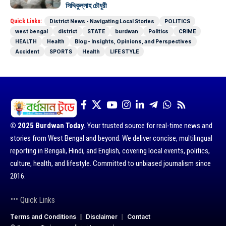
সিদ্দিকুল্লাহ চৌধুরী
Quick Links:
District News - Navigating Local Stories
POLITICS
west bengal
district
STATE
burdwan
Politics
CRIME
HEALTH
Health
Blog - Insights, Opinions, and Perspectives
Accident
SPORTS
Health
LIFE STYLE
© 2025 Burdwan Today.
Your trusted source for real-time news and
stories from West Bengal and beyond. We deliver concise, multilingual
reporting in Bengali, Hindi, and English, covering local events, politics,
culture, health, and lifestyle. Committed to unbiased journalism since
2016.
Quick Links
Terms and Conditions
Disclaimer
Contact