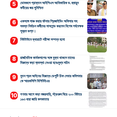
ডোমকলে প্রাক্তন আইপিএস আধিকারিক ড. হুমায়ুন
কবীরের জয় সুনিশ্চিত
একসঙ্গে লাঞ্চ করার ঘটনায় প্রিজাইডিং অফিসার সহ
সমস্ত নির্বাচন কর্মীদের সাসপেন্ড করলেন বিশেষ পর্যবেক্ষক
সুব্রত গুপ্ত।
নিউটাউনে ক্যারাটে পরীক্ষা সম্পন্ন হলো
রাজনৈতিক কার্যকলাপের সঙ্গে যুক্ত থাকলে তাদের
বিরুদ্ধে কড়া ব্যবস্থা নেওয়া হবেঃমুখ্য সচিব
নুতন শ্রম আইনের বিরুদ্ধে ডেপুটি চিফ লেবার কমিশনার
কে স্মারকলিপি বিপিবিইএর
গণনার আগে কড়া নজরদারি, স্ট্রংরুম ঘিরে ২০০ মিটারে
১৬৩ ধারা জারি কলকাতায়