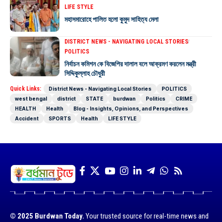
LIFE STYLE
মহাসমারোহে পালিত হলো কুমুদ সাহিত্য মেলা
DISTRICT NEWS - NAVIGATING LOCAL STORIES
POLITICS
নির্বাচন কমিশন কে বিজেপির দালাল বলে আক্রমণ করলেন মন্ত্রী
সিদ্দিকুল্লাহ চৌধুরী
Quick Links:
District News - Navigating Local Stories
POLITICS
west bengal
district
STATE
burdwan
Politics
CRIME
HEALTH
Health
Blog - Insights, Opinions, and Perspectives
Accident
SPORTS
Health
LIFE STYLE
© 2025 Burdwan Today.
Your trusted source for real-time news and