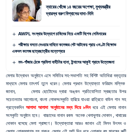
ন্যায়ের খোঁজে ১৪ বছরের অপেক্ষা, মুখ্যমন্ত্রীর
দ্বারস্থ বরুণ বিশ্বাসের দাদা-দিদি
AWPL সংস্থার উদ্যোগে চাষিদের নিয়ে একটি বিশেষ সেমিনারের
পরীক্ষায় বসতে দেওয়ার দাবিতে কলেজর গেট আটকেয় প্রায় ৩ঘণ্টা বিক্ষোভ
একদল কলেজ ছাত্রছাত্রীর মন্তেশ্বরে
মদ-গাঁজার ঠেকে প্রমিলা বাহীনির হানা, ইন্দাসের আকুই গ্রামে উত্তেজনা
মেলার উদ্বোধন অনুষ্ঠানে এসে সমিতির সহ-সভাপতি সহ বিশিষ্ট অতিথিরা বক্তৃতার
মাধ্যমে মেলার তাৎপর্য তুলে ধরেন। মেলার প্রধান উদ্যোক্তা ফরিয়াদ মল্লিক
জানান, মেলায় ছোটোদের দ্বারা অঙ্কন প্রতিযোগিতা স্বচ্ছতার উপর
সচেতনতার আলোচনা, বাংলা লোকসংস্কৃতি হারিয়ে যাওয়া রাত্রিতে বাউল গান সহ
প্রত্যেকদিন
আলাদা আলাদা অনুষ্ঠানের মধ্য দিয়ে ৮দিন
ধরে এই মেলায় নানান
সংস্কৃতি অনুষ্ঠান হবে। বাচ্চাদের নানান রকম অনেক খেলাধুলার দোকান , খাবারের
দোকান বসেছে মেলা প্রাঙ্গণে। উদ্যোক্তারা আরও জানান এই মিলন উৎসব ও
মেলায় লোকসমাগম হয় প্রচুর, মেলার এই আট দিন ধরে এলাকার বহু মানুষের রুটি