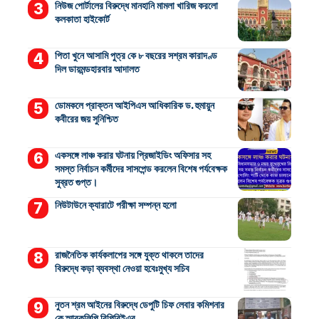
নিউজ পোর্টালের বিরুদ্ধে মানহানি মামলা খারিজ করলো
কলকাতা হাইকোর্ট
পিতা খুনে আসামি পুত্র কে ৮ বছরের সশ্রম কারাদণ্ড
দিল ডায়মন্ডহারবার আদালত
ডোমকলে প্রাক্তন আইপিএস আধিকারিক ড. হুমায়ুন
কবীরের জয় সুনিশ্চিত
একসঙ্গে লাঞ্চ করার ঘটনায় প্রিজাইডিং অফিসার সহ
সমস্ত নির্বাচন কর্মীদের সাসপেন্ড করলেন বিশেষ পর্যবেক্ষক
সুব্রত গুপ্ত।
নিউটাউনে ক্যারাটে পরীক্ষা সম্পন্ন হলো
রাজনৈতিক কার্যকলাপের সঙ্গে যুক্ত থাকলে তাদের
বিরুদ্ধে কড়া ব্যবস্থা নেওয়া হবেঃমুখ্য সচিব
নুতন শ্রম আইনের বিরুদ্ধে ডেপুটি চিফ লেবার কমিশনার
কে স্মারকলিপি বিপিবিইএর