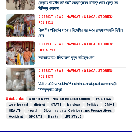
কেন্দ্রীয় বাহিনীর রুট মার্চ” মন্তেশ্বরের বিভিন্ন ভোট কেন্দ্র সহ
বিভিন্ন এলাকায়
DISTRICT NEWS - NAVIGATING LOCAL STORIES
POLITICS
বিজেপির পরিবর্তন যাত্রায় বিজেপির প্রাক্তন রাজ্য সভাপতি দিলীপ
ঘোষ
DISTRICT NEWS - NAVIGATING LOCAL STORIES
LIFE STYLE
মহাসমারোহে পালিত হলো কুমুদ সাহিত্য মেলা
DISTRICT NEWS - NAVIGATING LOCAL STORIES
POLITICS
নির্বাচন কমিশন কে বিজেপির দালাল বলে আক্রমণ করলেন মন্ত্রী
সিদ্দিকুল্লাহ চৌধুরী
Quick Links:
District News - Navigating Local Stories
POLITICS
west bengal
district
STATE
burdwan
Politics
CRIME
HEALTH
Health
Blog - Insights, Opinions, and Perspectives
Accident
SPORTS
Health
LIFE STYLE