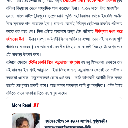
সিংহ। টেটে ১৫০-এর মধ্যে ১৩৩ নম্বর
পেয়েছেন ইনা। ২০০৮ সালে হরিসভা
হিন্দু
বালিকা বিদ্যালয় থেকে মাধ্যমিক পাশ করেছেন ইনা। ২০১২ সালে উচ্চ মাধ্যমিক।
২০১৪ সালে হাটগোবিন্দপুরের ভূপেন্দ্রনাথ স্মৃতি মহাবিদ্যালয় থেকে ইংরেজি অর্নাস
নিয়ে স্নাতক পাশ করেছেন ইনা। তারপর থেকেই বিভিন্ন ছোট-বড় চাকরির পরীক্ষায়
বসতে শুরু করে সে। নিজ চেষ্টায় অবশেষে রাজ্য টেট পরীক্ষায়
শীর্ষস্থান দখল করে
বর্ধমানের ইনা
। ইনার স্বপ্ন ডব্লিউবিসিএস অফিসার হওয়া৷ তার এই সাফল্য খুশি
পরিবারের সদস্যরা। সে তার বাবা দেবাশীষ সিংহ ও মা কাকলী সিংহের উদ্দেশ্যে তার
এই সাফল্য উৎসর্গ করে।
বর্তমানে যেখানে
টেটের চাকরি নিয়ে আন্দোলনে রাস্তায়
বহু হবু শিক্ষকেরা, সেখানে তার
এই সাফল্য ইনা খুবই আনন্দিত। ইনা সিংহ জানান, আন্দোলনের জেরেই তো পরীক্ষায়
স্বচ্ছতা এসেছে।আন্দোলনেরই জেরে এই জয়। আমি আশাবাদী আগামী দিনে স্বচ্ছ
ভাবেই যোগ্যরাই চাকরি পাবে। আর আমার সাফল্যে আমি খুব আনন্দিত। এদিন ইনার
বাড়িতে তাকে সংবর্ধনা দিতে বহু মানুষ আসেন।
More Read
ন্যায়ের খোঁজে ১৪ বছরের অপেক্ষা, মুখ্যমন্ত্রীর
দ্বারস্থ বরুণ বিশ্বাসের দাদা-দিদি