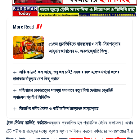
More Read
৫১তম জন্মতিথিতে মানবসেবা ও নারী-নিরাপত্তার
আহ্বান জানালেন ড. অরুণজ্যোতি ভিক্ষু.
একি কাণ্ড! কল আছে, তবু জল নেই! সরকার বদল হলেও এখনো জলের
হাহাকার বাঁকুড়ার বেশ কিছু গ্রামে
মহিলাদের বেকারত্বের সমস্যা সমাধানে নতুন দিশা দেখাচ্ছে ক্রেডিট
অ্যাক্সেস গ্রামীণ লিমিটেড
বিজেপির দলীয় বৈঠক ও পার্টি অফিস উদ্বোধন মন্তেশ্বরে
টুডে নিউজ সার্ভিস, বর্ধমানঃ
শুক্রবার প্রকাশিত হল প্রাথমিক টেটের ফলাফল। এবার
টেট পরীক্ষায় রাজ্যের মধ্যে প্রথম স্থান অধিকার করলো বর্ধমানের আলমগঞ্জের ইনা