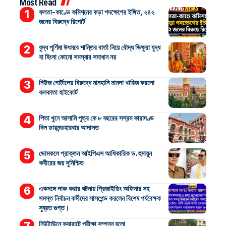
Most Read
ফলতা-কাণ্ডে কমিশনের কড়া পদক্ষেপের ইঙ্গিত, ২৪২
জনের বিরুদ্ধে রিপোর্ট
বুদ্ধ পূর্ণিমা উৎসবে শান্তির বার্তা নিয়ে বৌদ্ধ ভিক্ষুরা যুদ্ধ
বা হিংসা কোনো সমস্যার সমাধান নয়
নিউজ পোর্টালের বিরুদ্ধে মানহানি মামলা খারিজ করলো
কলকাতা হাইকোর্ট
পিতা খুনে আসামি পুত্র কে ৮ বছরের সশ্রম কারাদণ্ড
দিল ডায়মন্ডহারবার আদালত
ডোমকলে প্রাক্তন আইপিএস আধিকারিক ড. হুমায়ুন
কবীরের জয় সুনিশ্চিত
একসঙ্গে লাঞ্চ করার ঘটনায় প্রিজাইডিং অফিসার সহ
সমস্ত নির্বাচন কর্মীদের সাসপেন্ড করলেন বিশেষ পর্যবেক্ষক
সুব্রত গুপ্ত।
নিউটাউনে ক্যারাটে পরীক্ষা সম্পন্ন হলো