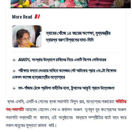
More Read
ন্যায়ের খোঁজে ১৪ বছরের অপেক্ষা, মুখ্যমন্ত্রীর
দ্বারস্থ বরুণ বিশ্বাসের দাদা-দিদি
AWPL সংস্থার উদ্যোগে চাষিদের নিয়ে একটি বিশেষ সেমিনারের
পরীক্ষায় বসতে দেওয়ার দাবিতে কলেজর গেট আটকেয় প্রায় ৩ঘণ্টা বিক্ষোভ
একদল কলেজ ছাত্রছাত্রীর মন্তেশ্বরে
মদ-গাঁজার ঠেকে প্রমিলা বাহীনির হানা, ইন্দাসের আকুই গ্রামে উত্তেজনা
ব্লক এসসি, এসটি-র সেলের ব্লক সভাপতি বিপুল রায়, মন্তেশ্বর পঞ্চায়েত
সমিতির
সহ-সভাপতি
আহমেদ হোসেন শেখ ও বাঘাসন অঞ্চল তৃণমূল যুব কংগ্রেসের অঞ্চল
সভাপতি সব্যসাচী দা জানান, এই অনুষ্ঠানের মাধ্যমে সম্প্রীতির বার্তা বহন করে
সকল মানুষের সুস্থতা কামনা করি।