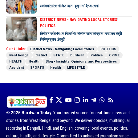
মহাসমারোহে পালিত হলো কুমুদ সাহিত্য মেলা
DISTRICT NEWS - NAVIGATING LOCAL STORIES
POLITICS
নির্বাচন কমিশন কে বিজেপির দালাল বলে আক্রমণ করলেন মন্ত্রী
সিদ্দিকুল্লাহ চৌধুরী
Quick Links:
District News - Navigating Local Stories
POLITICS
west bengal
district
STATE
burdwan
Politics
CRIME
HEALTH
Health
Blog - Insights, Opinions, and Perspectives
Accident
SPORTS
Health
LIFE STYLE
© 2025 Burdwan Today.
Your trusted source for real-time news and
stories from West Bengal and beyond. We deliver concise, multilingual
reporting in Bengali, Hindi, and English, covering local events, politics,
culture, health, and lifestyle. Committed to unbiased journalism since