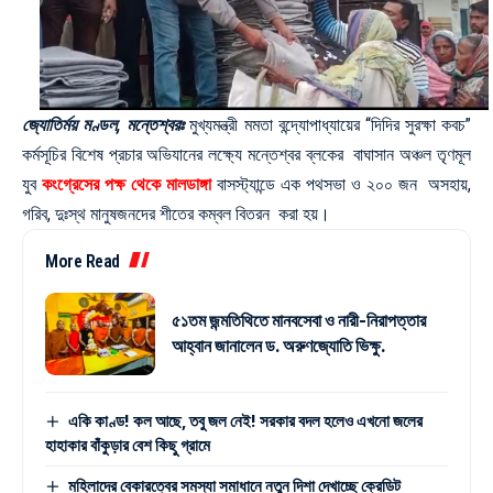
জ্যোতির্ময় মণ্ডল, মন্তেশ্বরঃ
মুখ্যমন্ত্রী মমতা বন্দ্যোপাধ্যায়ের “দিদির সুরক্ষা কবচ”
কর্মসূচির বিশেষ প্রচার অভিযানের লক্ষ্যে মন্তেশ্বর ব্লকের বাঘাসান অঞ্চল তৃণমূল
যুব
কংগ্রেসের পক্ষ থেকে মালডাঙ্গা
বাসস্ট্যান্ডে এক পথসভা ও ২০০ জন অসহায়,
গরিব, দুঃস্থ মানুষজনদের শীতের কম্বল বিতরন করা হয়।
More Read
৫১তম জন্মতিথিতে মানবসেবা ও নারী-নিরাপত্তার
আহ্বান জানালেন ড. অরুণজ্যোতি ভিক্ষু.
একি কাণ্ড! কল আছে, তবু জল নেই! সরকার বদল হলেও এখনো জলের
হাহাকার বাঁকুড়ার বেশ কিছু গ্রামে
মহিলাদের বেকারত্বের সমস্যা সমাধানে নতুন দিশা দেখাচ্ছে ক্রেডিট