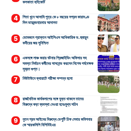
কলকাতা হাইকোর্ট
পিতা খুনে আসামি পুত্র কে ৮ বছরের সশ্রম কারাদণ্ড
দিল ডায়মন্ডহারবার আদালত
ডোমকলে প্রাক্তন আইপিএস আধিকারিক ড. হুমায়ুন
কবীরের জয় সুনিশ্চিত
একসঙ্গে লাঞ্চ করার ঘটনায় প্রিজাইডিং অফিসার সহ
সমস্ত নির্বাচন কর্মীদের সাসপেন্ড করলেন বিশেষ পর্যবেক্ষক
সুব্রত গুপ্ত।
নিউটাউনে ক্যারাটে পরীক্ষা সম্পন্ন হলো
রাজনৈতিক কার্যকলাপের সঙ্গে যুক্ত থাকলে তাদের
বিরুদ্ধে কড়া ব্যবস্থা নেওয়া হবেঃমুখ্য সচিব
নুতন শ্রম আইনের বিরুদ্ধে ডেপুটি চিফ লেবার কমিশনার
কে স্মারকলিপি বিপিবিইএর