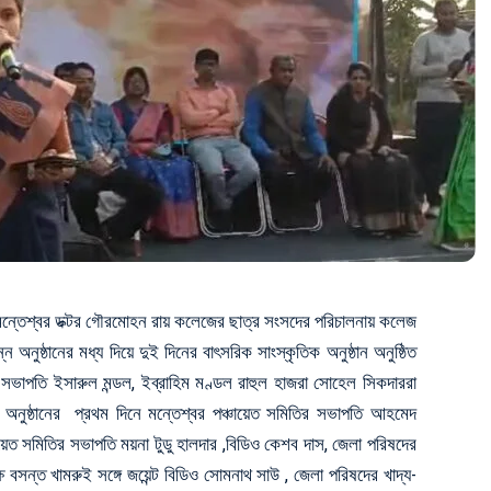
ন্তেশ্বর ডক্টর গৌরমোহন রায় কলেজের ছাত্র সংসদের পরিচালনায় কলেজ
ন্ন অনুষ্ঠানের মধ্য দিয়ে দুই দিনের বাৎসরিক সাংস্কৃতিক
অনুষ্ঠান অনুষ্ঠিত
সভাপতি ইসারুল মন্ডল, ইব্রাহিম মণ্ডল রাহুল হাজরা সোহেল সিকদাররা
 অনুষ্ঠানের প্রথম দিনে মন্তেশ্বর পঞ্চায়েত সমিতির সভাপতি আহমেদ
য়েত সমিতির সভাপতি ময়না টুডু হালদার ,বিডিও কেশব দাস,
জেলা পরিষদের
ষ বসন্ত খামরুই সঙ্গে জয়েন্ট বিডিও সোমনাথ সাউ , জেলা পরিষদের খাদ্য-