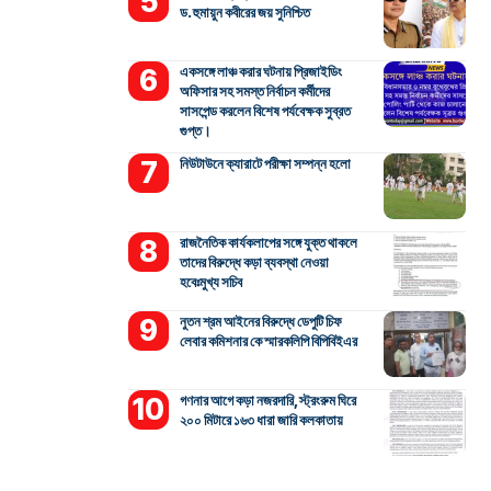
ড. হুমায়ুন কবীরের জয় সুনিশ্চিত
একসঙ্গে লাঞ্চ করার ঘটনায় প্রিজাইডিং
অফিসার সহ সমস্ত নির্বাচন কর্মীদের
সাসপেন্ড করলেন বিশেষ পর্যবেক্ষক সুব্রত
গুপ্ত।
নিউটাউনে ক্যারাটে পরীক্ষা সম্পন্ন হলো
রাজনৈতিক কার্যকলাপের সঙ্গে যুক্ত থাকলে
তাদের বিরুদ্ধে কড়া ব্যবস্থা নেওয়া
হবেঃমুখ্য সচিব
নুতন শ্রম আইনের বিরুদ্ধে ডেপুটি চিফ
লেবার কমিশনার কে স্মারকলিপি বিপিবিইএর
গণনার আগে কড়া নজরদারি, স্ট্রংরুম ঘিরে
২০০ মিটারে ১৬৩ ধারা জারি কলকাতায়