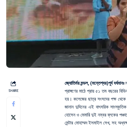
জ্যোতির্ময় মন্ডল, (মন্তেশ্বর)পূর্ব বর্ধমানঃ
ম
প্রাঙ্গণের মাঠে প্রায় ৫১ তম বছরের বিভি
SHARE
হয়। কলেজের ছাত্র সংসদের পক্ষ থেকে 
জানান দুদিনের এই বাৎসরিক সাংস্কৃতিক
হোসেন ও মেমারি দুই নম্বর ব্লকের পঞ্চা
মেন্টার মোহাম্মদ ইসমাইল সেখ, সহ অধ্যক্