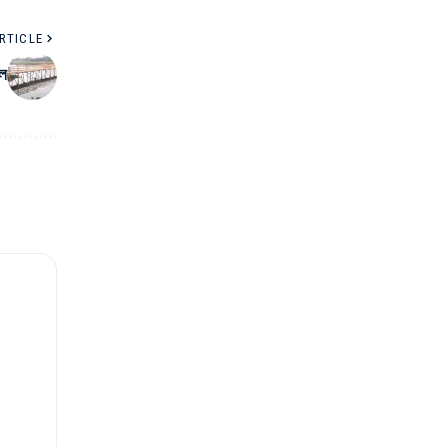
RTICLE
েল