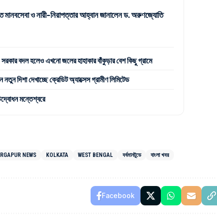
ে মানবসেবা ও নারী-নিরাপত্তার আহ্বান জানালেন ড. অরুণজ্যোতি
রকার বদল হলেও এখনো জলের হাহাকার বাঁকুড়ার বেশ কিছু গ্রামে
 নতুন দিশা দেখাচ্ছে ক্রেডিট অ্যাক্সেস গ্রামীণ লিমিটেড
উদ্বোধন মন্তেশ্বরে
RGAPUR NEWS
KOLKATA
WEST BENGAL
বর্ধমানটুডে
বাংলা খবর
Facebook