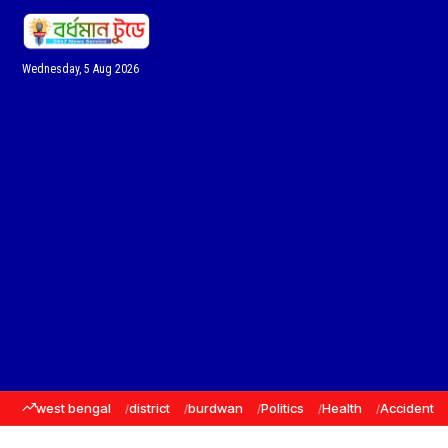
Wednesday, 5 Aug 2026
west bengal
district
burdwan
Politics
Health
Accident