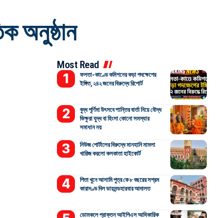
ক অনুষ্ঠান
Most Read
ফলতা-কাণ্ডে কমিশনের কড়া পদক্ষেপের
ইঙ্গিত, ২৪২ জনের বিরুদ্ধে রিপোর্ট
বুদ্ধ পূর্ণিমা উৎসবে শান্তির বার্তা নিয়ে বৌদ্ধ
ভিক্ষুরা যুদ্ধ বা হিংসা কোনো সমস্যার
সমাধান নয়
নিউজ পোর্টালের বিরুদ্ধে মানহানি মামলা
খারিজ করলো কলকাতা হাইকোর্ট
পিতা খুনে আসামি পুত্র কে ৮ বছরের সশ্রম
কারাদণ্ড দিল ডায়মন্ডহারবার আদালত
ডোমকলে প্রাক্তন আইপিএস আধিকারিক