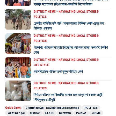
স্বাস্থ্য সচেতনতা বৃদ্ধির জন্য বৈজ্ঞানিক সিম্পোজিয়াম
DISTRICT NEWS - NAVIGATING LOCAL STORIES
POLITICS
কেন্দ্রীয় বাহিনীর রুট মার্চ” মন্তেশ্বরের বিভিন্ন ভোট কেন্দ্র সহ
বিভিন্ন এলাকায়
DISTRICT NEWS - NAVIGATING LOCAL STORIES
POLITICS
বিজেপির পরিবর্তন যাত্রায় বিজেপির প্রাক্তন রাজ্য সভাপতি দিলীপ
ঘোষ
DISTRICT NEWS - NAVIGATING LOCAL STORIES
LIFE STYLE
মহাসমারোহে পালিত হলো কুমুদ সাহিত্য মেলা
DISTRICT NEWS - NAVIGATING LOCAL STORIES
POLITICS
নির্বাচন কমিশন কে বিজেপির দালাল বলে আক্রমণ করলেন মন্ত্রী
সিদ্দিকুল্লাহ চৌধুরী
Quick Links:
District News - Navigating Local Stories
POLITICS
west bengal
district
STATE
burdwan
Politics
CRIME