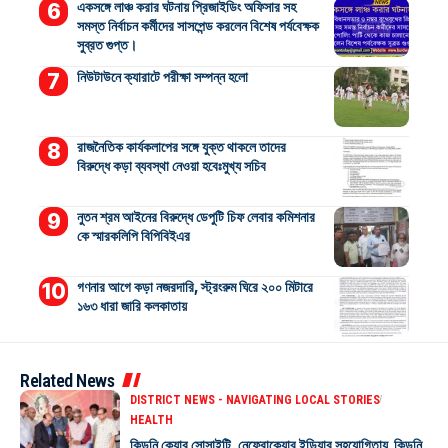
একসঙ্গে লাঞ্চ করার ঘটনায় প্রিজাইডিং অফিসার সহ
সমস্ত নির্বাচন কর্মীদের সাসপেন্ড করলেন বিশেষ পর্যবেক্ষক
সুব্রত গুপ্ত।
নিউটাউনে ক্যারাটে পরীক্ষা সম্পন্ন হলো
রাজনৈতিক কার্যকলাপের সঙ্গে যুক্ত থাকলে তাদের
বিরুদ্ধে কড়া ব্যবস্থা নেওয়া হবেঃমুখ্য সচিব
নুতন শ্রম আইনের বিরুদ্ধে ডেপুটি চিফ লেবার কমিশনার
কে স্মারকলিপি বিপিবিইএর
গণনার আগে কড়া নজরদারি, স্ট্রংরুম ঘিরে ২০০ মিটারে
১৬৩ ধারা জারি কলকাতায়
Related News
DISTRICT NEWS - NAVIGATING LOCAL STORIES
HEALTH
কিডনি কেয়ার সোসাইটি, নেফ্রোকেয়ার ইন্ডিয়ার সহযোগিতায় কিডনি