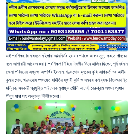
এই প্রশিক্ষণের মাধ্যমে মহিলারা আত্মনির্ভর হওয়ার পথকে আরও সুদৃঢ় করতে পারবেন
বলে আশাবাদী আয়োজকরা। প্রশিক্ষণ শিবিরে দ্বিতীয় দিনে হাজির ছিলেন, পূর্ব বর্ধমান
জেলা পরিষদের অধ্যক্ষ অপার্থিব ইসলাম, খণ্ডঘোষ ব্লকের কৃষি অধিকর্তা ডঃ অসীম
কুমার ঘোষ, খণ্ডঘোষ পঞ্চায়েত সমিতির স্থায়ী কৃষি ও সমবায় কর্মাধ্যক্ষ বিদ্যুৎকান্তি
মল্লিক, সহকারী প্রযুক্তি পরিচালক মৃগাঙ্ক মৌলি আচার্য, বেরুগ্রাম অঞ্চল প্রধান
পীযূষ সাহা সহ অন্যান্য বিশিষ্টজনেরা।