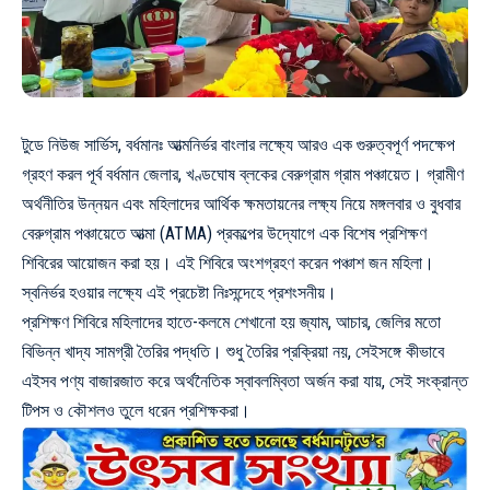
টুডে নিউজ সার্ভিস, বর্ধমানঃ আত্মনির্ভর বাংলার লক্ষ্যে আরও এক গুরুত্বপূর্ণ পদক্ষেপ
গ্রহণ করল পূর্ব বর্ধমান জেলার, খণ্ডঘোষ ব্লকের বেরুগ্রাম গ্রাম পঞ্চায়েত। গ্রামীণ
অর্থনীতির উন্নয়ন এবং মহিলাদের আর্থিক ক্ষমতায়নের লক্ষ্য নিয়ে মঙ্গলবার ও বুধবার
বেরুগ্রাম পঞ্চায়েতে আত্মা (ATMA) প্রকল্পের উদ্যোগে এক বিশেষ প্রশিক্ষণ
শিবিরের আয়োজন করা হয়। এই শিবিরে অংশগ্রহণ করেন পঞ্চাশ জন মহিলা।
স্বনির্ভর হওয়ার লক্ষ্যে এই প্রচেষ্টা নিঃসন্দেহে প্রশংসনীয়।
প্রশিক্ষণ শিবিরে মহিলাদের হাতে-কলমে শেখানো হয় জ্যাম, আচার, জেলির মতো
বিভিন্ন খাদ্য সামগ্রী তৈরির পদ্ধতি। শুধু তৈরির প্রক্রিয়া নয়, সেইসঙ্গে কীভাবে
এইসব পণ্য বাজারজাত করে অর্থনৈতিক স্বাবলম্বিতা অর্জন করা যায়, সেই সংক্রান্ত
টিপস ও কৌশলও তুলে ধরেন প্রশিক্ষকরা।