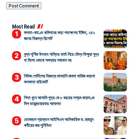
Most Read
ফলতা-কাণ্ডে কমিশনের কড়া পদক্ষেপের ইঙ্গিত, ২৪২
জনের বিরুদ্ধে রিপোর্ট
বুদ্ধ পূর্ণিমা উৎসবে শান্তির বার্তা নিয়ে বৌদ্ধ ভিক্ষুরা যুদ্ধ
বা হিংসা কোনো সমস্যার সমাধান নয়
নিউজ পোর্টালের বিরুদ্ধে মানহানি মামলা খারিজ করলো
কলকাতা হাইকোর্ট
পিতা খুনে আসামি পুত্র কে ৮ বছরের সশ্রম কারাদণ্ড
দিল ডায়মন্ডহারবার আদালত
ডোমকলে প্রাক্তন আইপিএস আধিকারিক ড. হুমায়ুন
কবীরের জয় সুনিশ্চিত