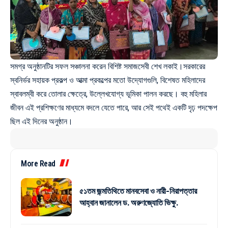
সমগ্র অনুষ্ঠানটির সফল সঞ্চালনা করেন বিশিষ্ট সমাজসেবী শেখ লকাই।সরকারের
স্বনির্ভর সহায়ক প্রকল্প ও আত্মা প্রকল্পের মতো উদ্যোগগুলি, বিশেষত মহিলাদের
স্বাবলম্বী করে তোলার ক্ষেত্রে, উল্লেখযোগ্য ভূমিকা পালন করছে। বহু মহিলার
জীবন এই প্রশিক্ষণের মাধ্যমে বদলে যেতে পারে, আর সেই পথেই একটি দৃঢ় পদক্ষেপ
ছিল এই দিনের অনুষ্ঠান।
More Read
৫১তম জন্মতিথিতে মানবসেবা ও নারী-নিরাপত্তার
আহ্বান জানালেন ড. অরুণজ্যোতি ভিক্ষু.