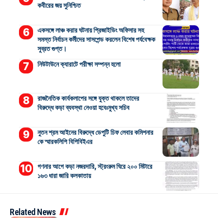
কবীরের জয় সুনিশ্চিত
একসঙ্গে লাঞ্চ করার ঘটনায় প্রিজাইডিং অফিসার সহ
সমস্ত নির্বাচন কর্মীদের সাসপেন্ড করলেন বিশেষ পর্যবেক্ষক
সুব্রত গুপ্ত।
নিউটাউনে ক্যারাটে পরীক্ষা সম্পন্ন হলো
রাজনৈতিক কার্যকলাপের সঙ্গে যুক্ত থাকলে তাদের
বিরুদ্ধে কড়া ব্যবস্থা নেওয়া হবেঃমুখ্য সচিব
নুতন শ্রম আইনের বিরুদ্ধে ডেপুটি চিফ লেবার কমিশনার
কে স্মারকলিপি বিপিবিইএর
গণনার আগে কড়া নজরদারি, স্ট্রংরুম ঘিরে ২০০ মিটারে
১৬৩ ধারা জারি কলকাতায়
Related News