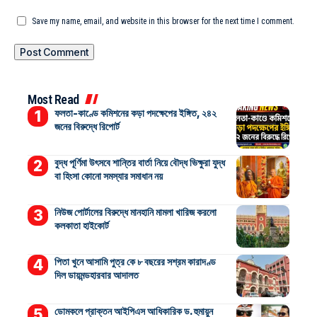
Save my name, email, and website in this browser for the next time I comment.
Most Read
ফলতা-কাণ্ডে কমিশনের কড়া পদক্ষেপের ইঙ্গিত, ২৪২
জনের বিরুদ্ধে রিপোর্ট
বুদ্ধ পূর্ণিমা উৎসবে শান্তির বার্তা নিয়ে বৌদ্ধ ভিক্ষুরা যুদ্ধ
বা হিংসা কোনো সমস্যার সমাধান নয়
নিউজ পোর্টালের বিরুদ্ধে মানহানি মামলা খারিজ করলো
কলকাতা হাইকোর্ট
পিতা খুনে আসামি পুত্র কে ৮ বছরের সশ্রম কারাদণ্ড
দিল ডায়মন্ডহারবার আদালত
ডোমকলে প্রাক্তন আইপিএস আধিকারিক ড. হুমায়ুন