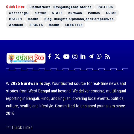
Quick Links:
District News - Navigating Local Stories
POLITICS
west bengal
district
STATE
burdwan
Politics
CRIME
HEALTH
Health
Blog - Insights, Opinions, and Perspectives
Accident
SPORTS
Health
LIFE STYLE
© 2025 Burdwan Today.
Your trusted source for real-time news and
stories from West Bengal and beyond. We deliver concise, multilingual
reporting in Bengali, Hindi, and English, covering local events, politics,
culture, health, and lifestyle. Committed to unbiased journalism since
2016.
Quick Links