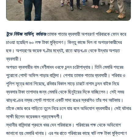
টুডে নিউজ সার্ভিস, বর্ধমানঃ
তামাক পাতার ব্যবসায়ী অপহরণ! পরিবারকে ফোন করে
চাওয়া হয়েছিল ৬০ লক্ষ টাকা মুক্তিপণ। কিন্তু কাজে দিল না অপহরণকারীদের
ছক। অপহরণের কয়েক ঘণ্টার মধ্যেই, রাতে ঝাড়খণ্ড থেকে উদ্ধার অপহৃত
ব্যবসায়ী।
অপহৃত ব্যবসায়ীর নাম বেণীমাধব ওরফে চন্দন চট্টোপাধ্যায়। তিনি মেমারি শহরের
পুরোনো পোস্ট অফিস পাড়ার বাসিন্দা। পেশায় তামাক পাতার ব্যবসায়ী। পরিবার ও
পুলিশ সূত্রে জানা গিয়েছে, রবিবার বিকাল সাড়ে চারটে নাগাদ চন্দন বাইক নিয়ে
ব্যবসার টাকা তাগাদার জন্য মেমারি থেকে ছিনুইয়ের দিকে যাচ্ছিলেন। সেই সময়
ঝাড়খণ্ডের নম্বর প্লেট লাগানো একটি সাদা রঙের স্করপিও তাঁর পথ আটকায়।
তাঁকে জোর করে গাড়িতে তুলে নিয়ে চলে যায় বলে অভিযোগ ব্যবসায়ীর। সেই ঘটনার
সাক্ষী ছিলেন কয়েকজন প্রত্যক্ষদর্শী।
স্থানীয় বাসিন্দারা প্রথমে খবর দেন পরিবারকে। পরিবারের পক্ষ থেকে অভিযোগ
জানানো হয় মেমারি থানায়। এর পর রাতে পরিবারের কাছে ষাট লক্ষ টাকা মুক্তিপণে