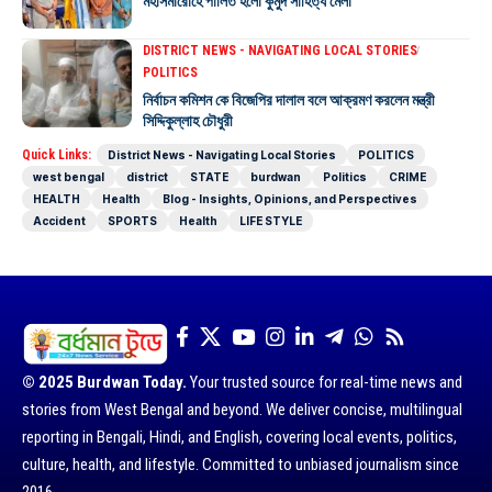
মহাসমারোহে পালিত হলো কুমুদ সাহিত্য মেলা
DISTRICT NEWS - NAVIGATING LOCAL STORIES
POLITICS
নির্বাচন কমিশন কে বিজেপির দালাল বলে আক্রমণ করলেন মন্ত্রী
সিদ্দিকুল্লাহ চৌধুরী
Quick Links:
District News - Navigating Local Stories
POLITICS
west bengal
district
STATE
burdwan
Politics
CRIME
HEALTH
Health
Blog - Insights, Opinions, and Perspectives
Accident
SPORTS
Health
LIFE STYLE
© 2025 Burdwan Today.
Your trusted source for real-time news and
stories from West Bengal and beyond. We deliver concise, multilingual
reporting in Bengali, Hindi, and English, covering local events, politics,
culture, health, and lifestyle. Committed to unbiased journalism since
2016.