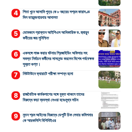
পিতা খুনে আসামি পুত্র কে ৮ বছরের সশ্রম কারাদণ্ড
দিল ডায়মন্ডহারবার আদালত
ডোমকলে প্রাক্তন আইপিএস আধিকারিক ড. হুমায়ুন
কবীরের জয় সুনিশ্চিত
একসঙ্গে লাঞ্চ করার ঘটনায় প্রিজাইডিং অফিসার সহ
সমস্ত নির্বাচন কর্মীদের সাসপেন্ড করলেন বিশেষ পর্যবেক্ষক
সুব্রত গুপ্ত।
নিউটাউনে ক্যারাটে পরীক্ষা সম্পন্ন হলো
রাজনৈতিক কার্যকলাপের সঙ্গে যুক্ত থাকলে তাদের
বিরুদ্ধে কড়া ব্যবস্থা নেওয়া হবেঃমুখ্য সচিব
নুতন শ্রম আইনের বিরুদ্ধে ডেপুটি চিফ লেবার কমিশনার
কে স্মারকলিপি বিপিবিইএর