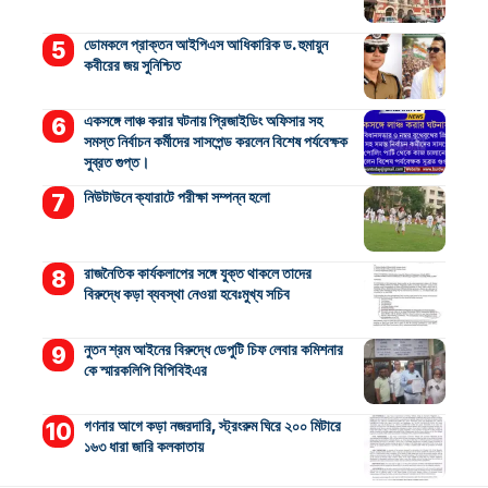
ডোমকলে প্রাক্তন আইপিএস আধিকারিক ড. হুমায়ুন
কবীরের জয় সুনিশ্চিত
একসঙ্গে লাঞ্চ করার ঘটনায় প্রিজাইডিং অফিসার সহ
সমস্ত নির্বাচন কর্মীদের সাসপেন্ড করলেন বিশেষ পর্যবেক্ষক
সুব্রত গুপ্ত।
নিউটাউনে ক্যারাটে পরীক্ষা সম্পন্ন হলো
রাজনৈতিক কার্যকলাপের সঙ্গে যুক্ত থাকলে তাদের
বিরুদ্ধে কড়া ব্যবস্থা নেওয়া হবেঃমুখ্য সচিব
নুতন শ্রম আইনের বিরুদ্ধে ডেপুটি চিফ লেবার কমিশনার
কে স্মারকলিপি বিপিবিইএর
গণনার আগে কড়া নজরদারি, স্ট্রংরুম ঘিরে ২০০ মিটারে
১৬৩ ধারা জারি কলকাতায়