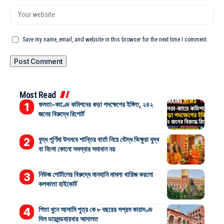
Save my name, email, and website in this browser for the next time I comment.
Most Read
ফলতা-কাণ্ডে কমিশনের কড়া পদক্ষেপের ইঙ্গিত, ২৪২
জনের বিরুদ্ধে রিপোর্ট
বুদ্ধ পূর্ণিমা উৎসবে শান্তির বার্তা নিয়ে বৌদ্ধ ভিক্ষুরা যুদ্ধ
বা হিংসা কোনো সমস্যার সমাধান নয়
নিউজ পোর্টালের বিরুদ্ধে মানহানি মামলা খারিজ করলো
কলকাতা হাইকোর্ট
পিতা খুনে আসামি পুত্র কে ৮ বছরের সশ্রম কারাদণ্ড
দিল ডায়মন্ডহারবার আদালত