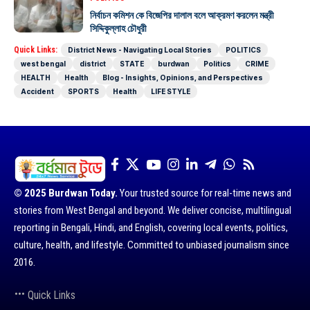
নির্বাচন কমিশন কে বিজেপির দালাল বলে আক্রমণ করলেন মন্ত্রী
সিদ্দিকুল্লাহ চৌধুরী
Quick Links:
District News - Navigating Local Stories
POLITICS
west bengal
district
STATE
burdwan
Politics
CRIME
HEALTH
Health
Blog - Insights, Opinions, and Perspectives
Accident
SPORTS
Health
LIFE STYLE
© 2025 Burdwan Today.
Your trusted source for real-time news and
stories from West Bengal and beyond. We deliver concise, multilingual
reporting in Bengali, Hindi, and English, covering local events, politics,
culture, health, and lifestyle. Committed to unbiased journalism since
2016.
Quick Links