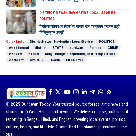
DISTRICT NEWS - NAVIGATING LOCAL STORIES
POLITICS
নির্বাচন কমিশন কে বিজেপির দালাল বলে আক্রমণ করলেন মন্ত্রী
সিদ্দিকুল্লাহ চৌধুরী
Quick Links:
District News - Navigating Local Stories
POLITICS
west bengal
district
STATE
burdwan
Politics
CRIME
HEALTH
Health
Blog - Insights, Opinions, and Perspectives
Accident
SPORTS
Health
LIFE STYLE
© 2025 Burdwan Today.
Your trusted source for real-time news and
stories from West Bengal and beyond. We deliver concise, multilingual
reporting in Bengali, Hindi, and English, covering local events, politics,
culture, health, and lifestyle. Committed to unbiased journalism since
2016.