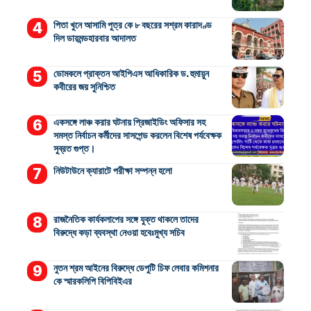
পিতা খুনে আসামি পুত্র কে ৮ বছরের সশ্রম কারাদণ্ড
দিল ডায়মন্ডহারবার আদালত
ডোমকলে প্রাক্তন আইপিএস আধিকারিক ড. হুমায়ুন
কবীরের জয় সুনিশ্চিত
একসঙ্গে লাঞ্চ করার ঘটনায় প্রিজাইডিং অফিসার সহ
সমস্ত নির্বাচন কর্মীদের সাসপেন্ড করলেন বিশেষ পর্যবেক্ষক
সুব্রত গুপ্ত।
নিউটাউনে ক্যারাটে পরীক্ষা সম্পন্ন হলো
রাজনৈতিক কার্যকলাপের সঙ্গে যুক্ত থাকলে তাদের
বিরুদ্ধে কড়া ব্যবস্থা নেওয়া হবেঃমুখ্য সচিব
নুতন শ্রম আইনের বিরুদ্ধে ডেপুটি চিফ লেবার কমিশনার
কে স্মারকলিপি বিপিবিইএর