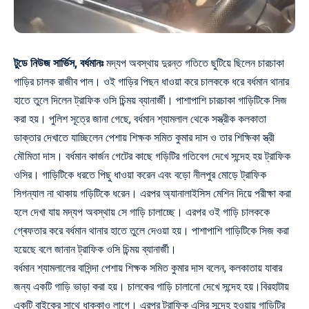
টুডে নিউজ সার্ভিস, বর্ধমানঃ
মদ্যপ অবস্থায় দুরন্ত গতিতে ছুটিয়ে ছিলেন চারচাকা
গাড়ির চালক রাজীব পাল। ওই গাড়ির পিছন ধাওয়া করে চালককে ধরে বর্ধমান থানার
হাতে তুলে দিলেন ট্রাফিক ওসি চিন্ময় ব্যানার্জী। পাশাপাশি চারচাকা গাড়িটিকে সিজ
করা হয়। পুলিশ সূত্রে জানা গেছে, বর্ধমান শ্যামলাল থেকে সস্ত্রীক কলকাতা
ডাক্তার দেখাতে যাচ্ছিলেন পেশায় শিক্ষক সমিত কুমার দাস ও তার শিক্ষিকা স্ত্রী
মৌমিতা দাস। বর্ধমান কার্জন গেটের কাছে গড়িটির গতিবেগ দেখে সন্দেহ হয় ট্রাফিক
ওসির। গাড়িটিকে ধরতে পিছু ধাওয়া করেন এবং বড়ো নীলপুর মোড়ে ট্রাফিক
সিগন্যাল না থাকায় গড়িটিকে ধরেন। এরপর অ্যানালাইসিস মেশিন দিয়ে পরীক্ষা করা
হলে দেখা যায় মদ্যপ অবস্থায় সে গাড়ি চালাচ্ছে। এরপর ওই গাড়ি চালককে
গ্ৰেফতার করে বর্ধমান থানার হাতে তুলে দেওয়া হয়। পাশাপাশি গাড়িটিকে সিজ করা
হয়েছে বলে জানান ট্রাফিক ওসি চিন্ময় ব্যানার্জী।
বর্ধমান শ্যামলালের বাসিন্দা পেশায় শিক্ষক সমিত কুমার দাস বলেন, কলকাতায় যাবার
জন্য একটি গাড়ি ভাড়া করা হয়। চালকের গাড়ি চালানো দেখে সন্দেহ হয়।বিরহাটায়
একটি বাইকের সাথে ধাক্কাও লাগে। এরপর ট্রাফিক এসির সন্দেহ হওয়ায় গাড়িটির