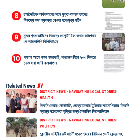
রাজনৈতিক কার্যকলাপের সঙ্গে যুক্ত থাকলে তাদের
বিরুদ্ধে কড়া ব্যবস্থা নেওয়া হবেঃমুখ্য সচিব
নুতন শ্রম আইনের বিরুদ্ধে ডেপুটি চিফ লেবার কমিশনার
কে স্মারকলিপি বিপিবিইএর
গণনার আগে কড়া নজরদারি, স্ট্রংরুম ঘিরে ২০০ মিটারে
১৬৩ ধারা জারি কলকাতায়
Related News
DISTRICT NEWS - NAVIGATING LOCAL STORIES
HEALTH
কিডনি কেয়ার সোসাইটি, নেফ্রোকেয়ার ইন্ডিয়ার সহযোগিতায় কিডনি
স্বাস্থ্য সচেতনতা বৃদ্ধির জন্য বৈজ্ঞানিক সিম্পোজিয়াম
DISTRICT NEWS - NAVIGATING LOCAL STORIES
POLITICS
কেন্দ্রীয় বাহিনীর রুট মার্চ” মন্তেশ্বরের বিভিন্ন ভোট কেন্দ্র সহ