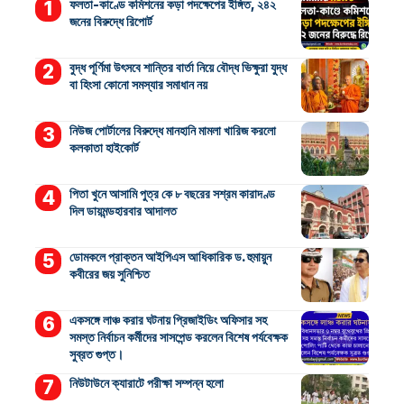
ফলতা-কাণ্ডে কমিশনের কড়া পদক্ষেপের ইঙ্গিত, ২৪২
জনের বিরুদ্ধে রিপোর্ট
বুদ্ধ পূর্ণিমা উৎসবে শান্তির বার্তা নিয়ে বৌদ্ধ ভিক্ষুরা যুদ্ধ
বা হিংসা কোনো সমস্যার সমাধান নয়
নিউজ পোর্টালের বিরুদ্ধে মানহানি মামলা খারিজ করলো
কলকাতা হাইকোর্ট
পিতা খুনে আসামি পুত্র কে ৮ বছরের সশ্রম কারাদণ্ড
দিল ডায়মন্ডহারবার আদালত
ডোমকলে প্রাক্তন আইপিএস আধিকারিক ড. হুমায়ুন
কবীরের জয় সুনিশ্চিত
একসঙ্গে লাঞ্চ করার ঘটনায় প্রিজাইডিং অফিসার সহ
সমস্ত নির্বাচন কর্মীদের সাসপেন্ড করলেন বিশেষ পর্যবেক্ষক
সুব্রত গুপ্ত।
নিউটাউনে ক্যারাটে পরীক্ষা সম্পন্ন হলো