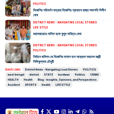
POLITICS
বিজেপির পরিবর্তন যাত্রায় বিজেপির প্রাক্তন রাজ্য সভাপতি দিলীপ
ঘোষ
DISTRICT NEWS - NAVIGATING LOCAL STORIES
LIFE STYLE
মহাসমারোহে পালিত হলো কুমুদ সাহিত্য মেলা
DISTRICT NEWS - NAVIGATING LOCAL STORIES
POLITICS
নির্বাচন কমিশন কে বিজেপির দালাল বলে আক্রমণ করলেন মন্ত্রী
সিদ্দিকুল্লাহ চৌধুরী
Quick Links:
District News - Navigating Local Stories
POLITICS
west bengal
district
STATE
burdwan
Politics
CRIME
HEALTH
Health
Blog - Insights, Opinions, and Perspectives
Accident
SPORTS
Health
LIFE STYLE