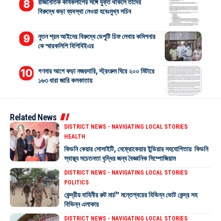
রাজনৈতিক কার্যকলাপের সঙ্গে যুক্ত থাকলে তাদের
বিরুদ্ধে কড়া ব্যবস্থা নেওয়া হবেঃমুখ্য সচিব
নুতন শ্রম আইনের বিরুদ্ধে ডেপুটি চিফ লেবার কমিশনার
কে স্মারকলিপি বিপিবিইএর
গণনার আগে কড়া নজরদারি, স্ট্রংরুম ঘিরে ২০০ মিটারে
১৬৩ ধারা জারি কলকাতায়
Related News
DISTRICT NEWS - NAVIGATING LOCAL STORIES
HEALTH
কিডনি কেয়ার সোসাইটি, নেফ্রোকেয়ার ইন্ডিয়ার সহযোগিতায় কিডনি
স্বাস্থ্য সচেতনতা বৃদ্ধির জন্য বৈজ্ঞানিক সিম্পোজিয়াম
DISTRICT NEWS - NAVIGATING LOCAL STORIES
POLITICS
কেন্দ্রীয় বাহিনীর রুট মার্চ” মন্তেশ্বরের বিভিন্ন ভোট কেন্দ্র সহ
বিভিন্ন এলাকায়
DISTRICT NEWS - NAVIGATING LOCAL STORIES