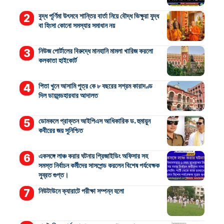
বুদ্ধ পূর্ণিমা উৎসবে শান্তির বার্তা নিয়ে বৌদ্ধ ভিক্ষুরা যুদ্ধ
বা হিংসা কোনো সমস্যার সমাধান নয়
নিউজ পোর্টালের বিরুদ্ধে মানহানি মামলা খারিজ করলো
কলকাতা হাইকোর্ট
পিতা খুনে আসামি পুত্র কে ৮ বছরের সশ্রম কারাদণ্ড
দিল ডায়মন্ডহারবার আদালত
ডোমকলে প্রাক্তন আইপিএস আধিকারিক ড. হুমায়ুন
কবীরের জয় সুনিশ্চিত
একসঙ্গে লাঞ্চ করার ঘটনায় প্রিজাইডিং অফিসার সহ
সমস্ত নির্বাচন কর্মীদের সাসপেন্ড করলেন বিশেষ পর্যবেক্ষক
সুব্রত গুপ্ত।
নিউটাউনে ক্যারাটে পরীক্ষা সম্পন্ন হলো