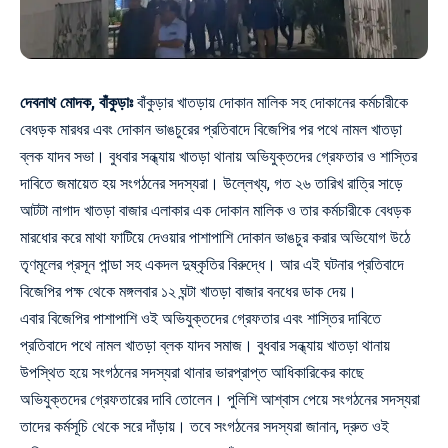
দেবনাথ মোদক, বাঁকুড়াঃ
বাঁকুড়ার খাতড়ায় দোকান মালিক সহ দোকানের কর্মচারীকে
বেধড়ক মারধর এবং দোকান ভাঙচুরের প্রতিবাদে বিজেপির পর পথে নামল খাতড়া
ব্লক যাদব সভা। বুধবার সন্ধ্যায় খাতড়া থানায় অভিযুক্তদের গ্রেফতার ও শাস্তির
দাবিতে জমায়েত হয় সংগঠনের সদস্যরা। উল্লেখ্য,
গত ২৬ তারিখ রাত্রি সাড়ে
আটটা নাগাদ খাতড়া বাজার এলাকার এক দোকান মালিক ও তার কর্মচারীকে বেধড়ক
মারধোর করে মাথা ফাটিয়ে দেওয়ার পাশাপাশি দোকান ভাঙচুর করার অভিযোগ উঠে
তৃণমূলের প্রসূন পান্ডা সহ একদল দুষ্কৃতির বিরুদ্ধে। আর এই ঘটনার প্রতিবাদে
বিজেপির পক্ষ থেকে মঙ্গলবার ১২ ঘন্টা খাতড়া বাজার বনধের ডাক দেয়।
এবার বিজেপির পাশাপাশি ওই
অভিযুক্তদের গ্রেফতার এবং শাস্তি
র দাবিতে
প্রতিবাদে পথে নামল খাতড়া ব্লক যাদব সমাজ। বুধবার সন্ধ্যায় খাতড়া থানায়
উপস্থিত হয়ে সংগঠনের সদস্যরা থানার ভারপ্রাপ্ত আধিকারিকের কাছে
অভিযুক্তদের গ্রেফতারের দাবি তোলেন। পুলিশি আশ্বাস পেয়ে সংগঠনের সদস্যরা
তাদের কর্মসূচি থেকে সরে দাঁড়ায়। তবে সংগঠনের সদস্যরা জানান, দ্রুত ওই