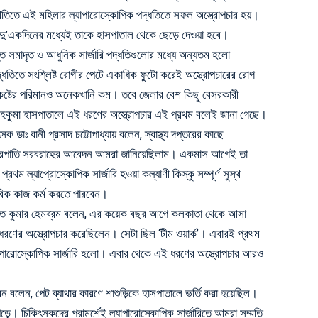
িতিতে এই মহিলার ল্যাপারোস্কোপিক পদ্ধতিতে সফল অস্ত্রোপচার হয়।
দু’একদিনের মধ্যেই তাকে হাসপাতাল থেকে ছেড়ে দেওয়া হবে।
্যন্ত সমাদৃত ও আধুনিক সার্জারি পদ্ধতিগুলোর মধ্যে অন্যতম হলো
পদ্ধতিতে সংশ্লিষ্ট রোগীর পেটে একাধিক ফুটো করেই অস্ত্রোপচারের রোগ
কষ্টের পরিমানও অনেকখানি কম। তবে জেলার বেশ কিছু বেসরকারী
মহকুমা হাসপাতালে এই ধরণের অস্ত্রোপচার এই প্রথম বলেই জানা গেছে।
সক ডাঃ বানী প্রসাদ চট্টোপাধ্যায় বলেন, স্বাস্থ্য দপ্তরের কাছে
 যন্ত্রপাতি সরবরাহের আবেদন আমরা জানিয়েছিলাম। একমাস আগেই তা
 ল্যাপ্রোস্কোপিক সার্জারি হওয়া কল্যাণী কিস্কু সম্পূর্ণ সুস্থ
বিক কাজ কর্ম করতে পারবেন।
অসিত কুমার হেমব্রম বলেন, এর কয়েক বছর আগে কলকাতা থেকে আসা
রণের অস্ত্রোপচার করেছিলেন। সেটা ছিল ‘টীম ওয়ার্ক’। এবারই প্রথম
ে ল্যাপারোস্কোপিক সার্জারি হলো। এবার থেকে এই ধরণের অস্ত্রোপচার আরও
েন বলেন, পেট ব্যাথার কারণে শাশুড়িকে হাসপাতালে ভর্তি করা হয়েছিল।
 পড়ে। চিকিৎসকদের পরামর্শেই ল্যাপারোস্কোপিক সার্জারিতে আমরা সম্মতি