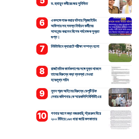
ড. হুমায়ুন কবীরের জয় সুনিশ্চিত
একসঙ্গে লাঞ্চ করার ঘটনায় প্রিজাইডিং
অফিসার সহ সমস্ত নির্বাচন কর্মীদের
সাসপেন্ড করলেন বিশেষ পর্যবেক্ষক সুব্রত
গুপ্ত।
নিউটাউনে ক্যারাটে পরীক্ষা সম্পন্ন হলো
রাজনৈতিক কার্যকলাপের সঙ্গে যুক্ত থাকলে
তাদের বিরুদ্ধে কড়া ব্যবস্থা নেওয়া
হবেঃমুখ্য সচিব
নুতন শ্রম আইনের বিরুদ্ধে ডেপুটি চিফ
লেবার কমিশনার কে স্মারকলিপি বিপিবিইএর
গণনার আগে কড়া নজরদারি, স্ট্রংরুম ঘিরে
২০০ মিটারে ১৬৩ ধারা জারি কলকাতায়