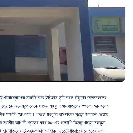
পারোস্কোপিক সার্জারি করে ইতিহাস সৃষ্টি করল বাঁকুড়ার জঙ্গলমহলের
ালের ১৮ নভেম্বর থেকে খাতড়া মহকুমা হাসপাতালের পথচলা শুরু হলেও
িক সার্জারি শুরু হলো। খাতড়া মহকুমা হাসপাতাল সূত্রে জানানো হয়েছে,
ে স্থানীয় কাশিডী গ্রামের বছর ৪৫-এর কল্যাণী কিস্কু খাতড়া মহকুমা
হাসপাতালের চিকিৎসক ডাঃ বানীপ্রসাদ চট্টোপাধ্যায়ের নেতৃত্বে ডাঃ