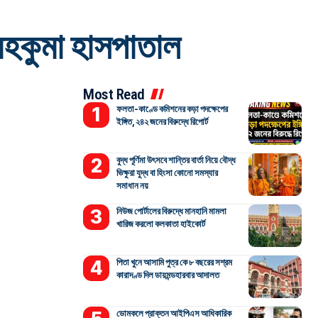
 মহকুমা হাসপাতাল
Most Read
ফলতা-কাণ্ডে কমিশনের কড়া পদক্ষেপের
ইঙ্গিত, ২৪২ জনের বিরুদ্ধে রিপোর্ট
বুদ্ধ পূর্ণিমা উৎসবে শান্তির বার্তা নিয়ে বৌদ্ধ
ভিক্ষুরা যুদ্ধ বা হিংসা কোনো সমস্যার
সমাধান নয়
নিউজ পোর্টালের বিরুদ্ধে মানহানি মামলা
খারিজ করলো কলকাতা হাইকোর্ট
পিতা খুনে আসামি পুত্র কে ৮ বছরের সশ্রম
কারাদণ্ড দিল ডায়মন্ডহারবার আদালত
ডোমকলে প্রাক্তন আইপিএস আধিকারিক