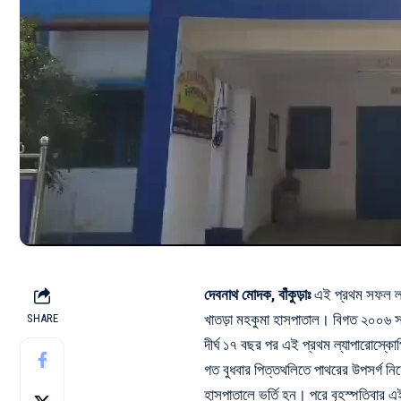
দেবনাথ মোদক, বাঁকুড়াঃ
এই প্রথম সফল ল্যা
খাতড়া মহকুমা হাসপাতাল। বিগত ২০০৬ স
SHARE
দীর্ঘ ১৭ বছর পর এই প্রথম ল্যাপারোস্কোপ
গত বুধবার পিত্তথলিতে পাথরের উপসর্গ নিয়
হাসপাতালে ভর্তি হন। পরে বৃহস্পতিবার এই 