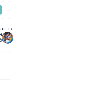
RTICLE
কা
ঠি