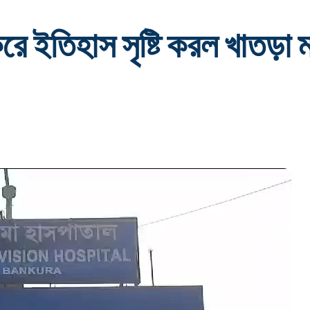
রে ইতিহাস সৃষ্টি করল খাতড়া