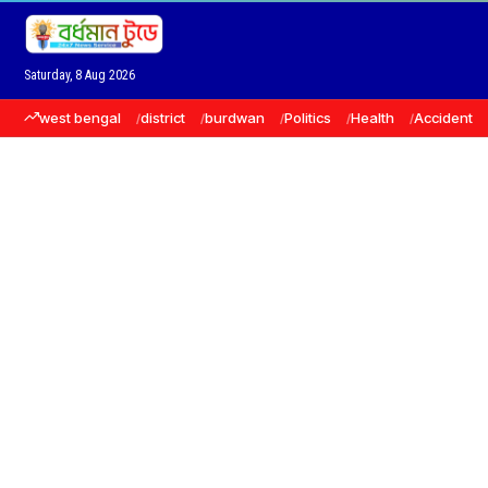
Saturday, 8 Aug 2026
west bengal
district
burdwan
Politics
Health
Accident