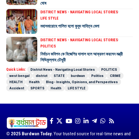
ঘোষ
DISTRICT NEWS - NAVIGATING LOCAL STORIES
LIFE STYLE
মহাসমারোহে পালিত হলো কুমুদ সাহিত্য মেলা
DISTRICT NEWS - NAVIGATING LOCAL STORIES
POLITICS
নির্বাচন কমিশন কে বিজেপির দালাল বলে আক্রমণ করলেন মন্ত্রী
সিদ্দিকুল্লাহ চৌধুরী
Quick Links:
District News - Navigating Local Stories
POLITICS
west bengal
district
STATE
burdwan
Politics
CRIME
HEALTH
Health
Blog - Insights, Opinions, and Perspectives
Accident
SPORTS
Health
LIFE STYLE
© 2025 Burdwan Today.
Your trusted source for real-time news and