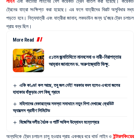
লাইন
এবং কাটোয়া লাইনের বেশ কয়েকটি ট্রেন বাতিল করা হয়েছে। কয়েকটি
ট্রেনের যাত্রা সংক্ষিপ্ত করা হয়েছে। এর ফলে যাত্রীদের বিরাট অসুবিধার মধ্য
পড়তে হবে। নিত্যযাত্রী এবং যাত্রীরা জানান; লকডাউন জন্য দু’বছর ট্রেন চলাচল
প্রায় বন্ধ ছিল।
More Read
৫১তম জন্মতিথিতে মানবসেবা ও নারী-নিরাপত্তার
আহ্বান জানালেন ড. অরুণজ্যোতি ভিক্ষু.
একি কাণ্ড! কল আছে, তবু জল নেই! সরকার বদল হলেও এখনো জলের
হাহাকার বাঁকুড়ার বেশ কিছু গ্রামে
মহিলাদের বেকারত্বের সমস্যা সমাধানে নতুন দিশা দেখাচ্ছে ক্রেডিট
অ্যাক্সেস গ্রামীণ লিমিটেড
বিজেপির দলীয় বৈঠক ও পার্টি অফিস উদ্বোধন মন্তেশ্বরে
অন্যদিকে ট্রেন চলাচল চালু হওয়ার প্রায় একবছর ধরে থার্ড লাইন ও
ইন্টারলকিংয়ের