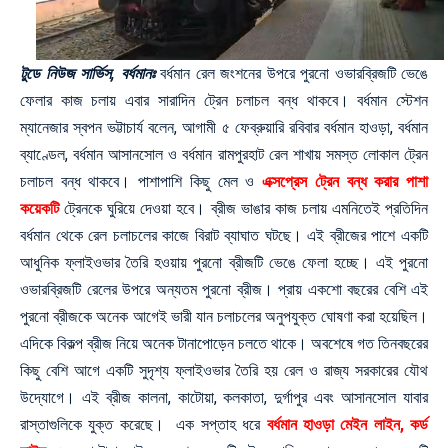
টুডে নিউজ সার্ভিস, বর্ধমানঃ
বর্ধমান রেল জংশনের উপরে পুরনো ওভারব্রিজটি ভেঙে
ফেলার কাজ চলায় এবার সারাদিন ট্রেন চলাচল বন্ধ থাকবে। বর্ধমান স্টেশন
ম্যানেজার স্বপন ভট্টাচার্য বলেন, আগামী ৫ ফেব্রুয়ারি রবিবার বর্ধমান হাওড়া, বর্ধমান
ব্যাণ্ডেল, বর্ধমান আসানসোল ও বর্ধমান রামপুরহাট রেল শাখায় সমস্ত লোকাল ট্রেন
চলাচল বন্ধ থাকবে। পাশাপাশি কিছু মেল ও
এক্সপ্রেস ট্রেন বন্ধ করার পাশা
কয়েকটি
ট্রেনকে ঘুরিয়ে দেওয়া হবে। ব্রীজ ভাঙার কাজ চলায় এমনিতেই প্রতিদিন
বর্ধমান থেকে রেল চলাচলের কাজে বিরাট ব্যাঘাত ঘটছে। এই ব্রীজের পাশে একটি
আধুনিক ফ্লাইওভার তৈরি হওয়ায় পুরনো ব্রীজটি ভেঙে ফেলা হচ্ছে। এই পুরনো
ওভারব্রিজটি রেলের উপরে অন্যতম পুরনো ব্রীজ। প্রায় একশো বছরের বেশি এই
পুরনো ব্রীজকে অনেক আগেই ভারী যান চলাচলের অনুপযুক্ত ঘোষণা করা হয়েছিল।
এদিকে বিকল্প ব্রীজ নিয়ে অনেক টানাপোড়েন চলতে থাকে। অবশেষে গত তিনবছরের
কিছু বেশি আগে একটি সুদৃশ্য ফ্লাইওভার তৈরি হয় রেল ও রাজ্য সরকারের যৌথ
উদ্যোগে। এই ব্রীজ কালনা, কাটোয়া, কলকাতা, দুর্গাপুর এবং আসানসোল যাবার
রাস্তাগুলিকে যুক্ত করেছে। এক সপ্তাহ ধরে
বর্ধমান হাওড়া মেইন লাইন, কর্ড