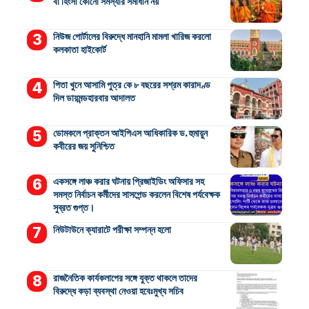
বা হিংসা কোনো সমস্যার সমাধান নয়
নিউজ পোর্টালের বিরুদ্ধে মানহানি মামলা খারিজ করলো
কলকাতা হাইকোর্ট
পিতা খুনে আসামি পুত্র কে ৮ বছরের সশ্রম কারাদণ্ড
দিল ডায়মন্ডহারবার আদালত
ডোমকলে প্রাক্তন আইপিএস আধিকারিক ড. হুমায়ুন
কবীরের জয় সুনিশ্চিত
একসঙ্গে লাঞ্চ করার ঘটনায় প্রিজাইডিং অফিসার সহ
সমস্ত নির্বাচন কর্মীদের সাসপেন্ড করলেন বিশেষ পর্যবেক্ষক
সুব্রত গুপ্ত।
নিউটাউনে ক্যারাটে পরীক্ষা সম্পন্ন হলো
রাজনৈতিক কার্যকলাপের সঙ্গে যুক্ত থাকলে তাদের
বিরুদ্ধে কড়া ব্যবস্থা নেওয়া হবেঃমুখ্য সচিব