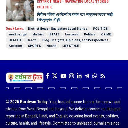
DISTRICT NEWS - NAVIGATING LOCAL STORIES
POLITICS
নির্বাচন কমিশন কে বিজেপির দালাল বলে আক্রমণ করলেন মন্ত্রী
সিদ্দিকুল্লাহ চৌধুরী
Quick Links:
District News - Navigating Local Stories
POLITICS
west bengal
district
STATE
burdwan
Politics
CRIME
HEALTH
Health
Blog - Insights, Opinions, and Perspectives
Accident
SPORTS
Health
LIFE STYLE
© 2025 Burdwan Today.
Your trusted source for real-time news and
stories from West Bengal and beyond. We deliver concise, multilingual
reporting in Bengali, Hindi, and English, covering local events, politics,
culture, health, and lifestyle. Committed to unbiased journalism since