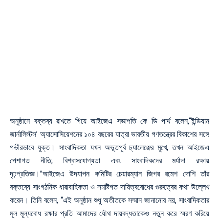
অনুষ্ঠানে বক্তব্য রাখতে গিয়ে আইজেএ সভাপতি কে ডি পার্থ বলেন,“ইন্ডিয়ান
জার্নালিস্টস’ অ্যাসোসিয়েশনের ১০৪ বছরের যাত্রা ভারতীয় গণতন্ত্রের বিকাশের সঙ্গে
গভীরভাবে যুক্ত। সাংবাদিকতা যখন অভূতপূর্ব চ্যালেঞ্জের মুখে, তখন আইজেএ
পেশাগত নীতি, বিশ্বাসযোগ্যতা এবং সাংবাদিকদের মর্যাদা রক্ষায়
দৃঢ়প্রতিজ্ঞ।”আইজেএ উদযাপন কমিটির চেয়ারম্যান জিগর রমেশ দোশি তাঁর
বক্তব্যে সাংগঠনিক ধারাবাহিকতা ও সমষ্টিগত দায়িত্ববোধের গুরুত্বের কথা উল্লেখ
করেন। তিনি বলেন, “এই অনুষ্ঠান শুধু অতীতকে সম্মান জানানোর নয়, সাংবাদিকতার
মূল মূল্যবোধ রক্ষার প্রতি আমাদের যৌথ দায়বদ্ধতাকেও নতুন করে স্মরণ করিয়ে