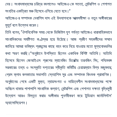
দেয়। সংবাদমাধ্যমের চরিত্র বদলালেও আইজেএ-কে সততা, মেন্টরশিপ ও পেশাগত
সংহতির একত্রিত মঞ্চ হিসেবে এগিয়ে যেতে হবে।”
আইজেএ-র সম্পাদক দেবাশিস দাস এই উদযাপনকে আত্মসমীক্ষা ও নতুন অঙ্গীকারের
মুহূর্ত বলে উল্লেখ করেন।
তিনি বলেন, “ঔপনিবেশিক সময় থেকে ডিজিটাল যুগ পর্যন্ত আইজেএ ধারাবাহিকভাবে
সাংবাদিকদের সমষ্টিগত কণ্ঠস্বর হয়ে উঠেছে। আজ প্রবীণ সহকর্মীদের সম্মান
জানিয়ে আমরা ভবিষ্যৎ প্রজন্মের কাছে বহন করে নিয়ে যাওয়ার মতো মূল্যবোধগুলির
কথা স্মরণ করছি।”অনুষ্ঠানে উপস্থিত ছিলেন একাধিক বিশিষ্ট অতিথি। অতিথি
হিসেবে ছিলেন জেআইএস গ্রুপের ম্যানেজিং ডিরেক্টর তরনজিৎ সিং; পশ্চিমবঙ্গ
সরকারের তথ্য ও সংস্কৃতি দপ্তরের স্বীকৃতি কমিটির চেয়ারম্যান বিশ্ব মজুমদার;
প্রেস ক্লাব কলকাতার সভাপতি স্নেহাশিস সুর এবং সম্পাদক কিংশুক প্রামাণিক।
অনুষ্ঠানের শেষে একটি মুক্ত, ন্যায়সংগত ও দায়িত্বশীল সংবাদমাধ্যমের পক্ষে
অবিচল থাকার পাশাপাশি সাংবাদিক কল্যাণ, মেন্টরশিপ এবং পেশাগত দক্ষতা বৃদ্ধিমুখী
উদ্যোগ আরও বিস্তৃত করার অঙ্গীকার পুনর্নবীকরণ করে ইন্ডিয়ান জার্নালিস্টস’
অ্যাসোসিয়েশন।