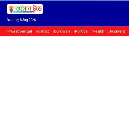
Saturday, 8 Aug 2026
west bengal
district
burdwan
Politics
Health
Accident