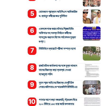
ডোমকলে প্রাক্তন আইপিএস আধিকারিক
ড. হুমায়ুন কবীরের জয় সুনিশ্চিত
একসঙ্গে লাঞ্চ করার ঘটনায় প্রিজাইডিং
অফিসার সহ সমস্ত নির্বাচন কর্মীদের
সাসপেন্ড করলেন বিশেষ পর্যবেক্ষক সুব্রত
গুপ্ত।
নিউটাউনে ক্যারাটে পরীক্ষা সম্পন্ন হলো
রাজনৈতিক কার্যকলাপের সঙ্গে যুক্ত থাকলে
তাদের বিরুদ্ধে কড়া ব্যবস্থা নেওয়া
হবেঃমুখ্য সচিব
নুতন শ্রম আইনের বিরুদ্ধে ডেপুটি চিফ
লেবার কমিশনার কে স্মারকলিপি বিপিবিইএর
গণনার আগে কড়া নজরদারি, স্ট্রংরুম ঘিরে
২০০ মিটারে ১৬৩ ধারা জারি কলকাতায়