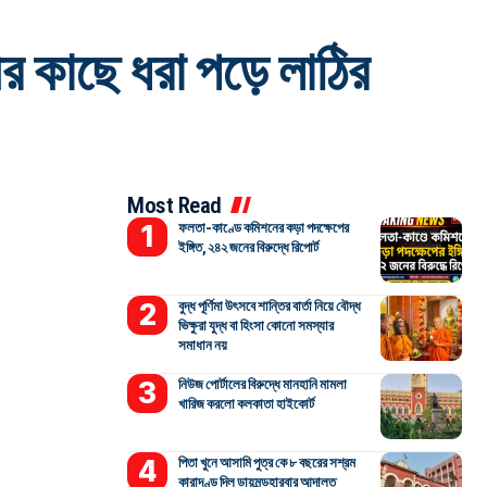
রীর কাছে ধরা পড়ে লাঠির
Most Read
ফলতা-কাণ্ডে কমিশনের কড়া পদক্ষেপের
ইঙ্গিত, ২৪২ জনের বিরুদ্ধে রিপোর্ট
বুদ্ধ পূর্ণিমা উৎসবে শান্তির বার্তা নিয়ে বৌদ্ধ
ভিক্ষুরা যুদ্ধ বা হিংসা কোনো সমস্যার
সমাধান নয়
নিউজ পোর্টালের বিরুদ্ধে মানহানি মামলা
খারিজ করলো কলকাতা হাইকোর্ট
পিতা খুনে আসামি পুত্র কে ৮ বছরের সশ্রম
কারাদণ্ড দিল ডায়মন্ডহারবার আদালত