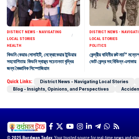
DISTRICT NEWS - NAVIGATING
DISTRICT NEWS - NAVIGAT
LOCAL STORIES
LOCAL STORIES
HEALTH
POLITICS
কিডনি কেয়ার সোসাইটি, নেফ্রোকেয়ার ইন্ডিয়ার
কেন্দ্রীয় বাহিনীর রুট মার্চ” মন্তে
সহযোগিতায় কিডনি স্বাস্থ্য সচেতনতা বৃদ্ধির
ভোট কেন্দ্র সহ বিভিন্ন এলাকায়
জন্য বৈজ্ঞানিক সিম্পোজিয়াম
Quick Links:
District News - Navigating Local Stories
Blog - Insights, Opinions, and Perspectives
Acciden
© 2025 Burdwan Today.
Your trusted source for real-time news and sto