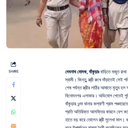
দেবনাথ মোদক, বাঁকুড়াঃ
বাড়িতে মজুত রাখা 
SHARE
স্বামী। কিন্তু, স্ত্রী রুখে দাঁড়াতেই সেই প
শেষ পর্যন্ত স্ত্রীর লাঠির আঘাতে মৃত্যু হল 
বিনোদনগর এলাকার। অভিযোগ পেতেই পুলিশ
বাঁকুড়ার ওন্দা থানার কল্যাণী গ্রাম পঞ্চ
প্রতি অতিরিক্ত আসক্তির কারনে বেশ কয়ে
হাতে বড় করে তোলেন স্ত্রী সুলেখা মাল। 
করে উপার্জনের রাস্তা তৈরী করেছিলেন সু