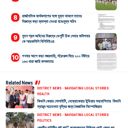
রাজনৈতিক কার্যকলাপের সঙ্গে যুক্ত থাকলে তাদের
বিরুদ্ধে কড়া ব্যবস্থা নেওয়া হবেঃমুখ্য সচিব
নুতন শ্রম আইনের বিরুদ্ধে ডেপুটি চিফ লেবার কমিশনার
কে স্মারকলিপি বিপিবিইএর
গণনার আগে কড়া নজরদারি, স্ট্রংরুম ঘিরে ২০০ মিটারে
১৬৩ ধারা জারি কলকাতায়
Related News
DISTRICT NEWS - NAVIGATING LOCAL STORIES
HEALTH
কিডনি কেয়ার সোসাইটি, নেফ্রোকেয়ার ইন্ডিয়ার সহযোগিতায় কিডনি
স্বাস্থ্য সচেতনতা বৃদ্ধির জন্য বৈজ্ঞানিক সিম্পোজিয়াম
DISTRICT NEWS - NAVIGATING LOCAL STORIES
POLITICS
কেন্দ্রীয় বাহিনীর রুট মার্চ” মন্তেশ্বরের বিভিন্ন ভোট কেন্দ্র সহ