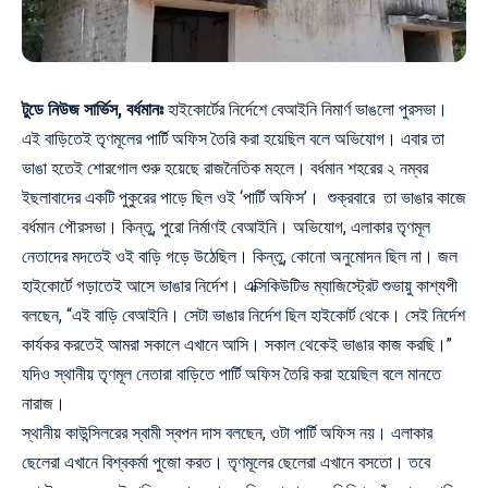
টুডে নিউজ সার্ভিস, বর্ধমানঃ
হাইকোর্টের নির্দেশে বেআইনি নিমার্ণ ভাঙলো পুরসভা।
এই বাড়িতেই তৃণমূলের পার্টি অফিস তৈরি করা হয়েছিল বলে অভিযোগ। এবার তা
ভাঙা হতেই শোরগোল শুরু হয়েছে রাজনৈতিক মহলে। বর্ধমান শহরের ২ নম্বর
ইছলাবাদের একটি পুকুরের পাড়ে ছিল ওই ‘পার্টি অফিস’। শুক্রবারে তা ভাঙার কাজে
বর্ধমান পৌরসভা। কিন্তু, পুরো নির্মাণই বেআইনি। অভিযোগ, এলাকার তৃণমূল
নেতাদের মদতেই ওই বাড়ি গড়ে উঠেছিল। কিন্তু, কোনো অনুমোদন ছিল না। জল
হাইকোর্টে গড়াতেই আসে ভাঙার নির্দেশ। এক্সিকিউটিভ ম্যাজিস্ট্রেট শুভায়ু কাশ্যপী
বলছেন, “এই বাড়ি বেআইনি। সেটা ভাঙার নির্দেশ ছিল হাইকোর্ট থেকে। সেই নির্দেশ
কার্যকর করতেই আমরা সকালে এখানে আসি। সকাল থেকেই ভাঙার কাজ করছি।”
যদিও স্থানীয় তৃণমূল নেতারা বাড়িতে পার্টি অফিস তৈরি করা হয়েছিল বলে মানতে
নারাজ।
স্থানীয় কাউন্সিলরের স্বামী স্বপন দাস বলছেন, ওটা পার্টি অফিস নয়। এলাকার
ছেলেরা এখানে বিশ্বকর্মা পুজো করত। তৃণমূলের ছেলেরা এখানে বসতো। তবে