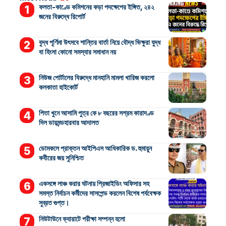
ফলতা-কাণ্ডে কমিশনের কড়া পদক্ষেপের ইঙ্গিত, ২৪২
জনের বিরুদ্ধে রিপোর্ট
বুদ্ধ পূর্ণিমা উৎসবে শান্তির বার্তা নিয়ে বৌদ্ধ ভিক্ষুরা যুদ্ধ
বা হিংসা কোনো সমস্যার সমাধান নয়
নিউজ পোর্টালের বিরুদ্ধে মানহানি মামলা খারিজ করলো
কলকাতা হাইকোর্ট
পিতা খুনে আসামি পুত্র কে ৮ বছরের সশ্রম কারাদণ্ড
দিল ডায়মন্ডহারবার আদালত
ডোমকলে প্রাক্তন আইপিএস আধিকারিক ড. হুমায়ুন
কবীরের জয় সুনিশ্চিত
একসঙ্গে লাঞ্চ করার ঘটনায় প্রিজাইডিং অফিসার সহ
সমস্ত নির্বাচন কর্মীদের সাসপেন্ড করলেন বিশেষ পর্যবেক্ষক
সুব্রত গুপ্ত।
নিউটাউনে ক্যারাটে পরীক্ষা সম্পন্ন হলো