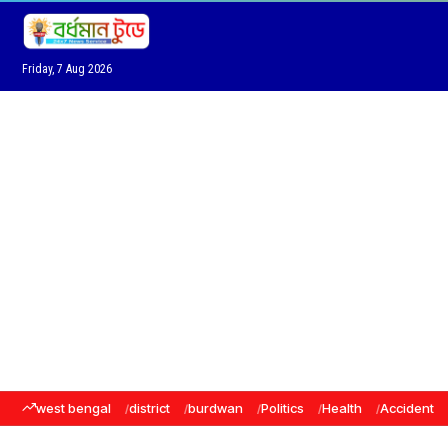
Friday, 7 Aug 2026
west bengal
district
burdwan
Politics
Health
Accident