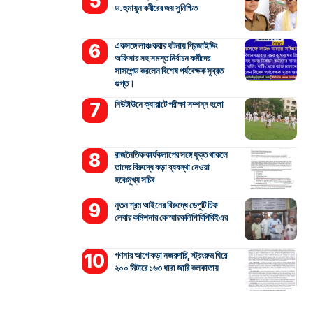
ড. হুমায়ুন কবীরের জয় সুনিশ্চিত
একসঙ্গে লাঞ্চ করার ঘটনায় প্রিজাইডিং
অফিসার সহ সমস্ত নির্বাচন কর্মীদের
সাসপেন্ড করলেন বিশেষ পর্যবেক্ষক সুব্রত
গুপ্ত।
নিউটাউনে ক্যারাটে পরীক্ষা সম্পন্ন হলো
রাজনৈতিক কার্যকলাপের সঙ্গে যুক্ত থাকলে
তাদের বিরুদ্ধে কড়া ব্যবস্থা নেওয়া
হবেঃমুখ্য সচিব
নুতন শ্রম আইনের বিরুদ্ধে ডেপুটি চিফ
লেবার কমিশনার কে স্মারকলিপি বিপিবিইএর
গণনার আগে কড়া নজরদারি, স্ট্রংরুম ঘিরে
২০০ মিটারে ১৬৩ ধারা জারি কলকাতায়