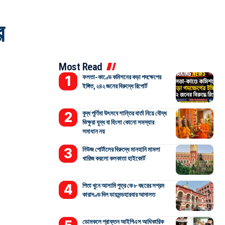
র
Most Read
ফলতা-কাণ্ডে কমিশনের কড়া পদক্ষেপের
ইঙ্গিত, ২৪২ জনের বিরুদ্ধে রিপোর্ট
বুদ্ধ পূর্ণিমা উৎসবে শান্তির বার্তা নিয়ে বৌদ্ধ
ভিক্ষুরা যুদ্ধ বা হিংসা কোনো সমস্যার
সমাধান নয়
নিউজ পোর্টালের বিরুদ্ধে মানহানি মামলা
খারিজ করলো কলকাতা হাইকোর্ট
পিতা খুনে আসামি পুত্র কে ৮ বছরের সশ্রম
কারাদণ্ড দিল ডায়মন্ডহারবার আদালত
ডোমকলে প্রাক্তন আইপিএস আধিকারিক