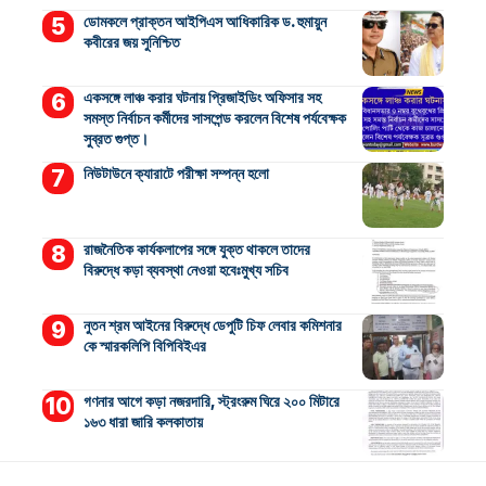
ডোমকলে প্রাক্তন আইপিএস আধিকারিক ড. হুমায়ুন
কবীরের জয় সুনিশ্চিত
একসঙ্গে লাঞ্চ করার ঘটনায় প্রিজাইডিং অফিসার সহ
সমস্ত নির্বাচন কর্মীদের সাসপেন্ড করলেন বিশেষ পর্যবেক্ষক
সুব্রত গুপ্ত।
নিউটাউনে ক্যারাটে পরীক্ষা সম্পন্ন হলো
রাজনৈতিক কার্যকলাপের সঙ্গে যুক্ত থাকলে তাদের
বিরুদ্ধে কড়া ব্যবস্থা নেওয়া হবেঃমুখ্য সচিব
নুতন শ্রম আইনের বিরুদ্ধে ডেপুটি চিফ লেবার কমিশনার
কে স্মারকলিপি বিপিবিইএর
গণনার আগে কড়া নজরদারি, স্ট্রংরুম ঘিরে ২০০ মিটারে
১৬৩ ধারা জারি কলকাতায়