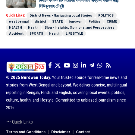
নির্বাচন কমিশন কে বিজেপির দালাল বলে আক্রমণ করলেন মন্ত্রী
সিদ্দিকুল্লাহ চৌধুরী
Quick Links:
District News - Navigating Local Stories
POLITICS
west bengal
district
STATE
burdwan
Politics
CRIME
HEALTH
Health
Blog - Insights, Opinions, and Perspectives
Accident
SPORTS
Health
LIFE STYLE
© 2025 Burdwan Today.
Your trusted source for real-time news and
stories from West Bengal and beyond. We deliver concise, multilingual
reporting in Bengali, Hindi, and English, covering local events, politics,
culture, health, and lifestyle. Committed to unbiased journalism since
2016.
Quick Links
Terms and Conditions
Disclaimer
Contact