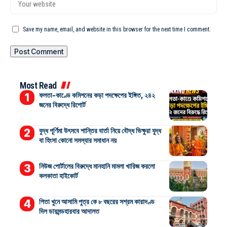
Save my name, email, and website in this browser for the next time I comment.
Most Read
ফলতা-কাণ্ডে কমিশনের কড়া পদক্ষেপের ইঙ্গিত, ২৪২
জনের বিরুদ্ধে রিপোর্ট
বুদ্ধ পূর্ণিমা উৎসবে শান্তির বার্তা নিয়ে বৌদ্ধ ভিক্ষুরা যুদ্ধ
বা হিংসা কোনো সমস্যার সমাধান নয়
নিউজ পোর্টালের বিরুদ্ধে মানহানি মামলা খারিজ করলো
কলকাতা হাইকোর্ট
পিতা খুনে আসামি পুত্র কে ৮ বছরের সশ্রম কারাদণ্ড
দিল ডায়মন্ডহারবার আদালত