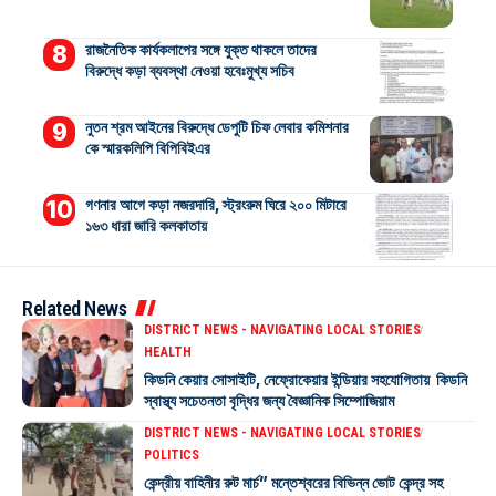
রাজনৈতিক কার্যকলাপের সঙ্গে যুক্ত থাকলে তাদের
বিরুদ্ধে কড়া ব্যবস্থা নেওয়া হবেঃমুখ্য সচিব
নুতন শ্রম আইনের বিরুদ্ধে ডেপুটি চিফ লেবার কমিশনার
কে স্মারকলিপি বিপিবিইএর
গণনার আগে কড়া নজরদারি, স্ট্রংরুম ঘিরে ২০০ মিটারে
১৬৩ ধারা জারি কলকাতায়
Related News
DISTRICT NEWS - NAVIGATING LOCAL STORIES
HEALTH
কিডনি কেয়ার সোসাইটি, নেফ্রোকেয়ার ইন্ডিয়ার সহযোগিতায় কিডনি
স্বাস্থ্য সচেতনতা বৃদ্ধির জন্য বৈজ্ঞানিক সিম্পোজিয়াম
DISTRICT NEWS - NAVIGATING LOCAL STORIES
POLITICS
কেন্দ্রীয় বাহিনীর রুট মার্চ” মন্তেশ্বরের বিভিন্ন ভোট কেন্দ্র সহ