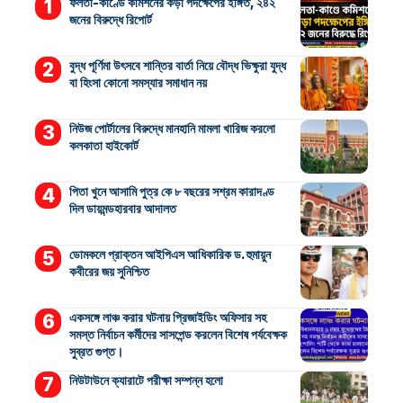
ফলতা-কাণ্ডে কমিশনের কড়া পদক্ষেপের ইঙ্গিত, ২৪২
জনের বিরুদ্ধে রিপোর্ট
বুদ্ধ পূর্ণিমা উৎসবে শান্তির বার্তা নিয়ে বৌদ্ধ ভিক্ষুরা যুদ্ধ
বা হিংসা কোনো সমস্যার সমাধান নয়
নিউজ পোর্টালের বিরুদ্ধে মানহানি মামলা খারিজ করলো
কলকাতা হাইকোর্ট
পিতা খুনে আসামি পুত্র কে ৮ বছরের সশ্রম কারাদণ্ড
দিল ডায়মন্ডহারবার আদালত
ডোমকলে প্রাক্তন আইপিএস আধিকারিক ড. হুমায়ুন
কবীরের জয় সুনিশ্চিত
একসঙ্গে লাঞ্চ করার ঘটনায় প্রিজাইডিং অফিসার সহ
সমস্ত নির্বাচন কর্মীদের সাসপেন্ড করলেন বিশেষ পর্যবেক্ষক
সুব্রত গুপ্ত।
নিউটাউনে ক্যারাটে পরীক্ষা সম্পন্ন হলো