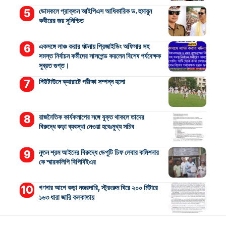
ডোমকলে প্রাক্তন আইপিএস আধিকারিক ড. হুমায়ুন
কবীরের জয় সুনিশ্চিত
একসঙ্গে লাঞ্চ করার ঘটনায় প্রিজাইডিং অফিসার সহ
সমস্ত নির্বাচন কর্মীদের সাসপেন্ড করলেন বিশেষ পর্যবেক্ষক
সুব্রত গুপ্ত।
নিউটাউনে ক্যারাটে পরীক্ষা সম্পন্ন হলো
রাজনৈতিক কার্যকলাপের সঙ্গে যুক্ত থাকলে তাদের
বিরুদ্ধে কড়া ব্যবস্থা নেওয়া হবেঃমুখ্য সচিব
নুতন শ্রম আইনের বিরুদ্ধে ডেপুটি চিফ লেবার কমিশনার
কে স্মারকলিপি বিপিবিইএর
গণনার আগে কড়া নজরদারি, স্ট্রংরুম ঘিরে ২০০ মিটারে
১৬৩ ধারা জারি কলকাতায়