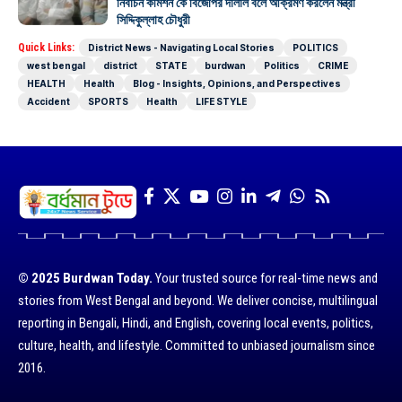
নির্বাচন কমিশন কে বিজেপির দালাল বলে আক্রমণ করলেন মন্ত্রী
সিদ্দিকুল্লাহ চৌধুরী
Quick Links:
District News - Navigating Local Stories
POLITICS
west bengal
district
STATE
burdwan
Politics
CRIME
HEALTH
Health
Blog - Insights, Opinions, and Perspectives
Accident
SPORTS
Health
LIFE STYLE
© 2025 Burdwan Today.
Your trusted source for real-time news and
stories from West Bengal and beyond. We deliver concise, multilingual
reporting in Bengali, Hindi, and English, covering local events, politics,
culture, health, and lifestyle. Committed to unbiased journalism since
2016.