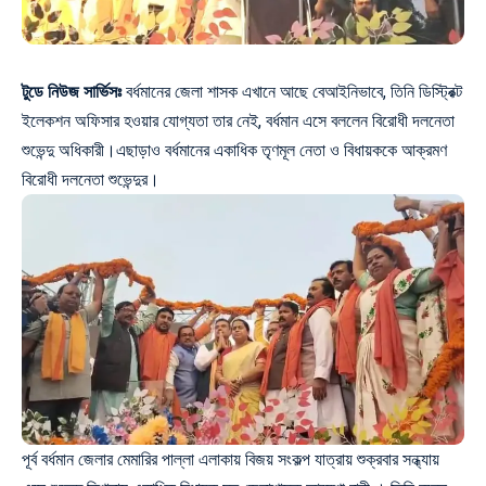
টুডে নিউজ সার্ভিসঃ
বর্ধমানের জেলা শাসক এখানে আছে বেআইনিভাবে, তিনি ডিস্ট্রিক্ট
ইলেকশন অফিসার হওয়ার যোগ্যতা তার নেই, বর্ধমান এসে বললেন বিরোধী দলনেতা
শুভেন্দু অধিকারী
।এছাড়াও বর্ধমানের একাধিক তৃণমূল নেতা ও বিধায়ককে আক্রমণ
বিরোধী দলনেতা শুভেন্দুর।
পূর্ব বর্ধমান জেলার মেমারির পাল্লা এলাকায় বিজয় সংকল্প যাত্রায় শুক্রবার সন্ধ্যায়