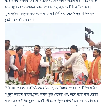
এসে শুভেন্দু নিশানায় একাধিক বিধায়ক সহ জেলাশাসক আয়েশা রানী । তিনি বলেন
খগেন মূর্মুর রক্ত দেখেছেন তাহলে তার বদলা ২০২৬ এর নির্বাচন নিতে হবে।
মুখ্যমন্ত্রীকে আক্রমণ করে বলেন মমতা ব্যানার্জি ভাতা দেবে কিন্তু শিক্ষিত যুবক
যুবতীদের চাকরি দেবে না।
তিনি নাম করে বলেন বালিঘাট থেকে টাকা তুলছে
বিধায়ক খোকন দাস
নিশিথ মালিক
মধুসূদন ভট্টাচার্য বামদেব মন্ডল, জামালপুরের মেহেমুদ খান, আরো বলেন বালি তোলার
সঙ্গে থানার আইসিরা যুক্ত। একটা নদীরও অস্তিত্ব রাখেনি এরা সব খেয়ে নিয়েছে।