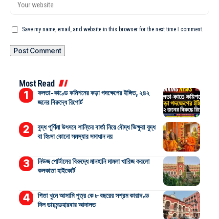
Save my name, email, and website in this browser for the next time I comment.
Most Read
ফলতা-কাণ্ডে কমিশনের কড়া পদক্ষেপের ইঙ্গিত, ২৪২
জনের বিরুদ্ধে রিপোর্ট
বুদ্ধ পূর্ণিমা উৎসবে শান্তির বার্তা নিয়ে বৌদ্ধ ভিক্ষুরা যুদ্ধ
বা হিংসা কোনো সমস্যার সমাধান নয়
নিউজ পোর্টালের বিরুদ্ধে মানহানি মামলা খারিজ করলো
কলকাতা হাইকোর্ট
পিতা খুনে আসামি পুত্র কে ৮ বছরের সশ্রম কারাদণ্ড
দিল ডায়মন্ডহারবার আদালত