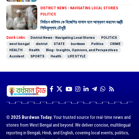
DISTRICT NEWS - NAVIGATING LOCAL STORIES
POLITICS
নির্বাচন কমিশন কে বিজেপির দালাল বলে আক্রমণ করলেন মন্ত্রী
সিদ্দিকুল্লাহ চৌধুরী
Quick Links:
District News - Navigating Local Stories
POLITICS
west bengal
district
STATE
burdwan
Politics
CRIME
HEALTH
Health
Blog - Insights, Opinions, and Perspectives
Accident
SPORTS
Health
LIFE STYLE
© 2025 Burdwan Today.
Your trusted source for real-time news and
stories from West Bengal and beyond. We deliver concise, multilingual
reporting in Bengali, Hindi, and English, covering local events, politics,