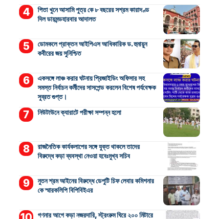
পিতা খুনে আসামি পুত্র কে ৮ বছরের সশ্রম কারাদণ্ড
দিল ডায়মন্ডহারবার আদালত
ডোমকলে প্রাক্তন আইপিএস আধিকারিক ড. হুমায়ুন
কবীরের জয় সুনিশ্চিত
একসঙ্গে লাঞ্চ করার ঘটনায় প্রিজাইডিং অফিসার সহ
সমস্ত নির্বাচন কর্মীদের সাসপেন্ড করলেন বিশেষ পর্যবেক্ষক
সুব্রত গুপ্ত।
নিউটাউনে ক্যারাটে পরীক্ষা সম্পন্ন হলো
রাজনৈতিক কার্যকলাপের সঙ্গে যুক্ত থাকলে তাদের
বিরুদ্ধে কড়া ব্যবস্থা নেওয়া হবেঃমুখ্য সচিব
নুতন শ্রম আইনের বিরুদ্ধে ডেপুটি চিফ লেবার কমিশনার
কে স্মারকলিপি বিপিবিইএর
গণনার আগে কড়া নজরদারি, স্ট্রংরুম ঘিরে ২০০ মিটারে