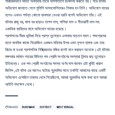
শারীরিকভাবে আহত অবস্থায় তাঁকে হাসপাতালে চিকিৎসা করাতে হয়। পরে থানায়
অভিযোগ জানাতে গেলে পুলিশি অসহযোগিতারও শিকার হন তিনি। অভিযোগ দায়ের
হলেও এখনও পর্যন্ত কোনো ব্যবস্থা নেওয়া হয়নি বলেই অভিযোগ তাঁর। এই
ঘটনায় রাজু ধর, মালা ধর ছাড়াও তাপস দাস, পাপিয়া দাস ও গীতারানী দাস-সহ
একাধিক ব্যক্তির নামে অভিযোগ দায়ের হয়েছে।
প্রশাসনের নীরব ভূমিকা নিয়ে প্রশ্ন তুলেছেন এলাকার সচেতন মহল। পশুপ্রেমের
মতো মানবিক কাজে নিয়োজিত একজন মহিলার উপর এমন নৃশংস হামলা এবং তার
বিচার না হওয়া প্রশাসনিক নিষ্ক্রিয়তার নজির বলেই মনে করছেন অনেকে।এই ঘটনায়
মঙ্গলবার বর্ধমান শহরের বিভিন্ন পশু প্রেমি সংগঠনের সদস্যরা নিন্দার ঝড় তুলেছেন
ইতিমধ্যে। এক পশু প্রেমী সংগঠনের সদস্য অর্ণব দাস জানান এটা খুবিই খারাপ
জিনিস ,এই ঘটনা এর আগেও ঘটেছে সুনন্দাদির সাথে তখনিই আমাদের কাছে একটি
অভিযোগ এসেছিল তারপর থেমে গিয়েছিলো, আমরা সুনন্দাদির সঙ্গে কথা বলে আমরা
আইনি পদক্ষেপ নেবো।
TAGGED:
BURDWAN
DISTRICT
WEST BENGAL