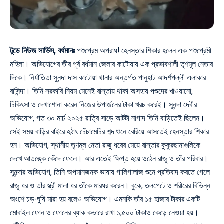
টুডে নিউজ সার্ভিস, বর্ধমানঃ
পশুপ্রেম অপরাধ! হেনস্তার শিকার হলেন এক পশুপ্রেমী
মহিলা। অভিযোগের তীর পূর্ব বর্ধমান জেলার কাটোয়ায় এক প্রভাবশালী তৃণমূল নেতার
দিকে। নির্যাতিতা সুনন্দা দাস কাটোয়া থানার অন্তর্গত পানুহাট আদর্শপল্লী এলাকার
বাসিন্দা। তিনি সরকারি নিয়ম মেনেই রাস্তায় থাকা অসহায় পশুদের খাওয়ানো,
চিকিৎসা ও দেখাশোনা করেন নিজের উপার্জনের টাকা খরচ করেই। সুনন্দা দেবীর
অভিযোগ, গত ৩০ মার্চ ২০২৫ রাত্রি সাড়ে আটটা নাগাদ তিনি বাড়িতেই ছিলেন।
সেই সময় বাড়ির বাইরে হঠাৎ চেঁচামেচির শব্দ শুনে বেরিয়ে আসতেই হেনস্তার শিকার
হন। অভিযোগ, স্থানীয় তৃণমূল নেতা রাজু ধরের মেয়ে রাস্তার কুকুরছানাগুলিকে
দেখে আতঙ্কে কেঁদে ফেলে। আর এতেই ক্ষিপ্ত হয়ে ওঠেন রাজু ও তাঁর পরিবার।
সুনন্দার অভিযোগ, তিনি অপমানজনক ভাষায় গালিগালাজ শুনে প্রতিবাদ করতে গেলে
রাজু ধর ও তাঁর স্ত্রী মালা ধর তাঁকে মারধর করেন। বুকে, তলপেটে ও শরীরের বিভিন্ন
অংশে চড়-ঘুষি মারা হয় বলেও অভিযোগ। এমনকি তাঁর ১৫ হাজার টাকার একটি
মোবাইল ফোন ও ফোনের ব্যাক কভারে রাখা ১,৫০০ টাকাও কেড়ে নেওয়া হয়।