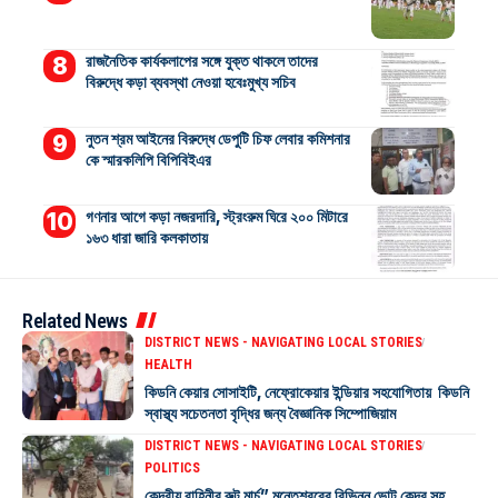
রাজনৈতিক কার্যকলাপের সঙ্গে যুক্ত থাকলে তাদের
বিরুদ্ধে কড়া ব্যবস্থা নেওয়া হবেঃমুখ্য সচিব
নুতন শ্রম আইনের বিরুদ্ধে ডেপুটি চিফ লেবার কমিশনার
কে স্মারকলিপি বিপিবিইএর
গণনার আগে কড়া নজরদারি, স্ট্রংরুম ঘিরে ২০০ মিটারে
১৬৩ ধারা জারি কলকাতায়
Related News
DISTRICT NEWS - NAVIGATING LOCAL STORIES
HEALTH
কিডনি কেয়ার সোসাইটি, নেফ্রোকেয়ার ইন্ডিয়ার সহযোগিতায় কিডনি
স্বাস্থ্য সচেতনতা বৃদ্ধির জন্য বৈজ্ঞানিক সিম্পোজিয়াম
DISTRICT NEWS - NAVIGATING LOCAL STORIES
POLITICS
কেন্দ্রীয় বাহিনীর রুট মার্চ” মন্তেশ্বরের বিভিন্ন ভোট কেন্দ্র সহ