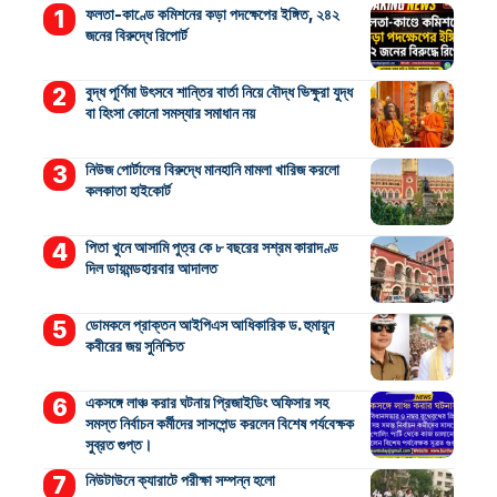
ফলতা-কাণ্ডে কমিশনের কড়া পদক্ষেপের ইঙ্গিত, ২৪২
জনের বিরুদ্ধে রিপোর্ট
বুদ্ধ পূর্ণিমা উৎসবে শান্তির বার্তা নিয়ে বৌদ্ধ ভিক্ষুরা যুদ্ধ
বা হিংসা কোনো সমস্যার সমাধান নয়
নিউজ পোর্টালের বিরুদ্ধে মানহানি মামলা খারিজ করলো
কলকাতা হাইকোর্ট
পিতা খুনে আসামি পুত্র কে ৮ বছরের সশ্রম কারাদণ্ড
দিল ডায়মন্ডহারবার আদালত
ডোমকলে প্রাক্তন আইপিএস আধিকারিক ড. হুমায়ুন
কবীরের জয় সুনিশ্চিত
একসঙ্গে লাঞ্চ করার ঘটনায় প্রিজাইডিং অফিসার সহ
সমস্ত নির্বাচন কর্মীদের সাসপেন্ড করলেন বিশেষ পর্যবেক্ষক
সুব্রত গুপ্ত।
নিউটাউনে ক্যারাটে পরীক্ষা সম্পন্ন হলো