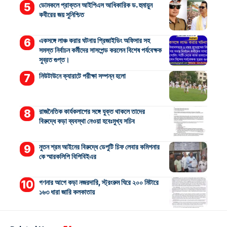
ডোমকলে প্রাক্তন আইপিএস আধিকারিক ড. হুমায়ুন
কবীরের জয় সুনিশ্চিত
একসঙ্গে লাঞ্চ করার ঘটনায় প্রিজাইডিং অফিসার সহ
সমস্ত নির্বাচন কর্মীদের সাসপেন্ড করলেন বিশেষ পর্যবেক্ষক
সুব্রত গুপ্ত।
নিউটাউনে ক্যারাটে পরীক্ষা সম্পন্ন হলো
রাজনৈতিক কার্যকলাপের সঙ্গে যুক্ত থাকলে তাদের
বিরুদ্ধে কড়া ব্যবস্থা নেওয়া হবেঃমুখ্য সচিব
নুতন শ্রম আইনের বিরুদ্ধে ডেপুটি চিফ লেবার কমিশনার
কে স্মারকলিপি বিপিবিইএর
গণনার আগে কড়া নজরদারি, স্ট্রংরুম ঘিরে ২০০ মিটারে
১৬৩ ধারা জারি কলকাতায়