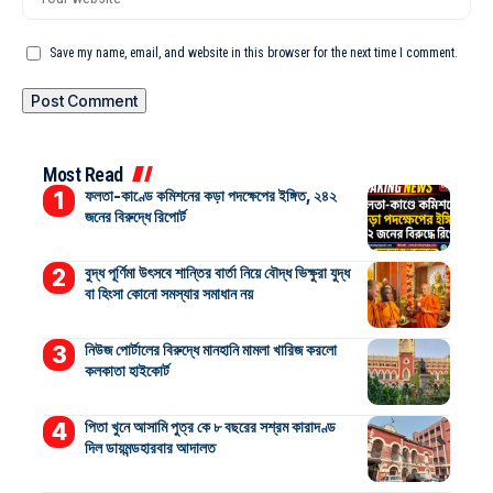
Save my name, email, and website in this browser for the next time I comment.
Most Read
ফলতা-কাণ্ডে কমিশনের কড়া পদক্ষেপের ইঙ্গিত, ২৪২
জনের বিরুদ্ধে রিপোর্ট
বুদ্ধ পূর্ণিমা উৎসবে শান্তির বার্তা নিয়ে বৌদ্ধ ভিক্ষুরা যুদ্ধ
বা হিংসা কোনো সমস্যার সমাধান নয়
নিউজ পোর্টালের বিরুদ্ধে মানহানি মামলা খারিজ করলো
কলকাতা হাইকোর্ট
পিতা খুনে আসামি পুত্র কে ৮ বছরের সশ্রম কারাদণ্ড
দিল ডায়মন্ডহারবার আদালত