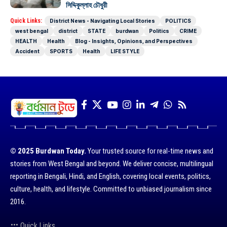
সিদ্দিকুল্লাহ চৌধুরী
Quick Links:
District News - Navigating Local Stories
POLITICS
west bengal
district
STATE
burdwan
Politics
CRIME
HEALTH
Health
Blog - Insights, Opinions, and Perspectives
Accident
SPORTS
Health
LIFE STYLE
© 2025 Burdwan Today.
Your trusted source for real-time news and
stories from West Bengal and beyond. We deliver concise, multilingual
reporting in Bengali, Hindi, and English, covering local events, politics,
culture, health, and lifestyle. Committed to unbiased journalism since
2016.
Quick Links