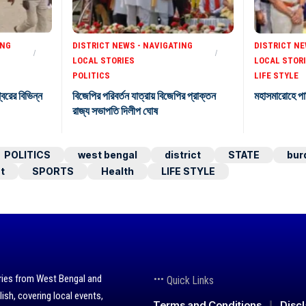
ING
DISTRICT NEWS - NAVIGATING
DISTRICT NE
LOCAL STORIES
LOCAL STOR
POLITICS
LIFE STYLE
শ্বরের বিভিন্ন
বিজেপির পরিবর্তন যাত্রায় বিজেপির প্রাক্তন
মহাসমারোহে পা
রাজ্য সভাপতি দিলীপ ঘোষ
POLITICS
west bengal
district
STATE
bur
t
SPORTS
Health
LIFE STYLE
ries from West Bengal and
Quick Links
lish, covering local events,
Terms and Conditions
Disc