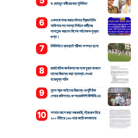
ড. হুমায়ুন কবীরের জয় সুনিশ্চিত
একসঙ্গে লাঞ্চ করার ঘটনায় প্রিজাইডিং
অফিসার সহ সমস্ত নির্বাচন কর্মীদের
সাসপেন্ড করলেন বিশেষ পর্যবেক্ষক সুব্রত
গুপ্ত।
নিউটাউনে ক্যারাটে পরীক্ষা সম্পন্ন হলো
রাজনৈতিক কার্যকলাপের সঙ্গে যুক্ত থাকলে
তাদের বিরুদ্ধে কড়া ব্যবস্থা নেওয়া
হবেঃমুখ্য সচিব
নুতন শ্রম আইনের বিরুদ্ধে ডেপুটি চিফ
লেবার কমিশনার কে স্মারকলিপি বিপিবিইএর
গণনার আগে কড়া নজরদারি, স্ট্রংরুম ঘিরে
২০০ মিটারে ১৬৩ ধারা জারি কলকাতায়