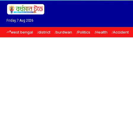
Friday, 7 Aug 2026
west bengal
district
burdwan
Politics
Health
Accident