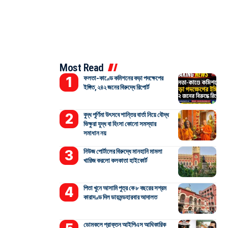
Most Read
ফলতা-কাণ্ডে কমিশনের কড়া পদক্ষেপের
ইঙ্গিত, ২৪২ জনের বিরুদ্ধে রিপোর্ট
বুদ্ধ পূর্ণিমা উৎসবে শান্তির বার্তা নিয়ে বৌদ্ধ
ভিক্ষুরা যুদ্ধ বা হিংসা কোনো সমস্যার
সমাধান নয়
নিউজ পোর্টালের বিরুদ্ধে মানহানি মামলা
খারিজ করলো কলকাতা হাইকোর্ট
পিতা খুনে আসামি পুত্র কে ৮ বছরের সশ্রম
কারাদণ্ড দিল ডায়মন্ডহারবার আদালত
ডোমকলে প্রাক্তন আইপিএস আধিকারিক