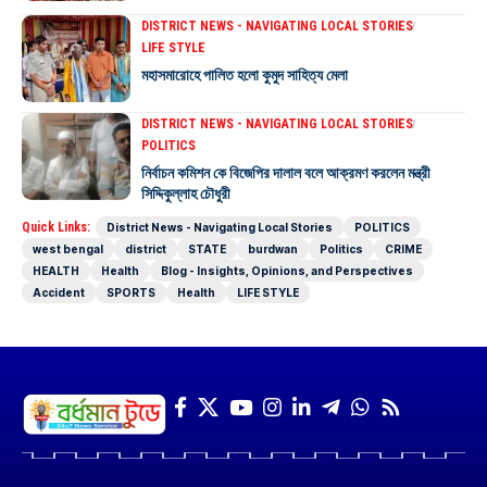
DISTRICT NEWS - NAVIGATING LOCAL STORIES
LIFE STYLE
মহাসমারোহে পালিত হলো কুমুদ সাহিত্য মেলা
DISTRICT NEWS - NAVIGATING LOCAL STORIES
POLITICS
নির্বাচন কমিশন কে বিজেপির দালাল বলে আক্রমণ করলেন মন্ত্রী
সিদ্দিকুল্লাহ চৌধুরী
Quick Links:
District News - Navigating Local Stories
POLITICS
west bengal
district
STATE
burdwan
Politics
CRIME
HEALTH
Health
Blog - Insights, Opinions, and Perspectives
Accident
SPORTS
Health
LIFE STYLE