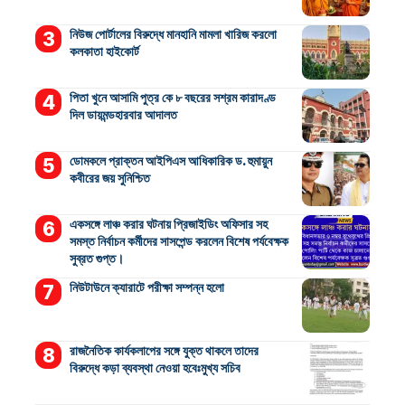
নিউজ পোর্টালের বিরুদ্ধে মানহানি মামলা খারিজ করলো
কলকাতা হাইকোর্ট
পিতা খুনে আসামি পুত্র কে ৮ বছরের সশ্রম কারাদণ্ড
দিল ডায়মন্ডহারবার আদালত
ডোমকলে প্রাক্তন আইপিএস আধিকারিক ড. হুমায়ুন
কবীরের জয় সুনিশ্চিত
একসঙ্গে লাঞ্চ করার ঘটনায় প্রিজাইডিং অফিসার সহ
সমস্ত নির্বাচন কর্মীদের সাসপেন্ড করলেন বিশেষ পর্যবেক্ষক
সুব্রত গুপ্ত।
নিউটাউনে ক্যারাটে পরীক্ষা সম্পন্ন হলো
রাজনৈতিক কার্যকলাপের সঙ্গে যুক্ত থাকলে তাদের
বিরুদ্ধে কড়া ব্যবস্থা নেওয়া হবেঃমুখ্য সচিব