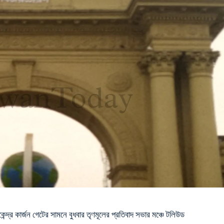
কেন্দ্র কার্জন গেটের সামনে
বুধবার তৃণমূলের
প্রতিবাদ সভার মঞ্চে টলিউড