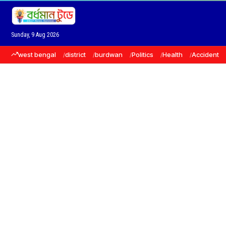
Sunday, 9 Aug 2026
west bengal
district
burdwan
Politics
Health
Accident