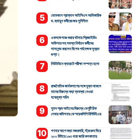
ডোমকলে প্রাক্তন আইপিএস আধিকারিক
ড. হুমায়ুন কবীরের জয় সুনিশ্চিত
একসঙ্গে লাঞ্চ করার ঘটনায় প্রিজাইডিং
অফিসার সহ সমস্ত নির্বাচন কর্মীদের
সাসপেন্ড করলেন বিশেষ পর্যবেক্ষক সুব্রত
গুপ্ত।
নিউটাউনে ক্যারাটে পরীক্ষা সম্পন্ন হলো
রাজনৈতিক কার্যকলাপের সঙ্গে যুক্ত থাকলে
তাদের বিরুদ্ধে কড়া ব্যবস্থা নেওয়া
হবেঃমুখ্য সচিব
নুতন শ্রম আইনের বিরুদ্ধে ডেপুটি চিফ
লেবার কমিশনার কে স্মারকলিপি বিপিবিইএর
গণনার আগে কড়া নজরদারি, স্ট্রংরুম ঘিরে
২০০ মিটারে ১৬৩ ধারা জারি কলকাতায়