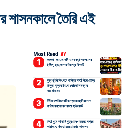
়ের শাসনকালে তৈরি এই
Most Read
ফলতা-কাণ্ডে কমিশনের কড়া পদক্ষেপের
ইঙ্গিত, ২৪২ জনের বিরুদ্ধে রিপোর্ট
বুদ্ধ পূর্ণিমা উৎসবে শান্তির বার্তা নিয়ে বৌদ্ধ
ভিক্ষুরা যুদ্ধ বা হিংসা কোনো সমস্যার
সমাধান নয়
নিউজ পোর্টালের বিরুদ্ধে মানহানি মামলা
খারিজ করলো কলকাতা হাইকোর্ট
পিতা খুনে আসামি পুত্র কে ৮ বছরের সশ্রম
কারাদণ্ড দিল ডায়মন্ডহারবার আদালত