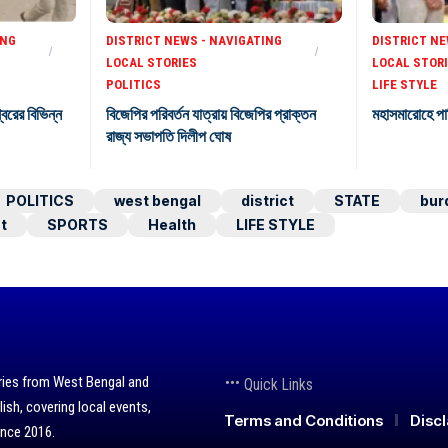
ING
DISTRICT NEWS - NAVIGATING
DISTRICT NE
LOCAL STORIES
LOCAL STOR
POLITICS
LIFE STYLE
শ্বরের বিভিন্ন
বিজেপির পরিবর্তন যাত্রায় বিজেপির প্রাক্তন
মহাসমারোহে পা
রাজ্য সভাপতি দিলীপ ঘোষ
POLITICS
west bengal
district
STATE
bur
t
SPORTS
Health
LIFE STYLE
ries from West Bengal and
Quick Links
lish, covering local events,
Terms and Conditions
Disc
ince 2016.