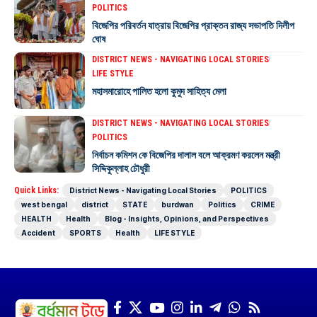
POLITICS
বিজেপির পরিবর্তন যাত্রায় বিজেপির প্রাক্তন রাজ্য সভাপতি দিলীপ
ঘোষ
DISTRICT NEWS - NAVIGATING LOCAL STORIES
LIFE STYLE
মহাসমারোহে পালিত হলো কুমুদ সাহিত্য মেলা
DISTRICT NEWS - NAVIGATING LOCAL STORIES
POLITICS
নির্বাচন কমিশন কে বিজেপির দালাল বলে আক্রমণ করলেন মন্ত্রী
সিদ্দিকুল্লাহ চৌধুরী
Quick Links:
District News - Navigating Local Stories
POLITICS
west bengal
district
STATE
burdwan
Politics
CRIME
HEALTH
Health
Blog - Insights, Opinions, and Perspectives
Accident
SPORTS
Health
LIFE STYLE