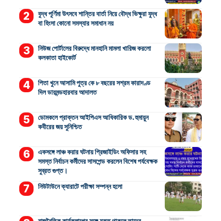
বুদ্ধ পূর্ণিমা উৎসবে শান্তির বার্তা নিয়ে বৌদ্ধ ভিক্ষুরা যুদ্ধ
বা হিংসা কোনো সমস্যার সমাধান নয়
নিউজ পোর্টালের বিরুদ্ধে মানহানি মামলা খারিজ করলো
কলকাতা হাইকোর্ট
পিতা খুনে আসামি পুত্র কে ৮ বছরের সশ্রম কারাদণ্ড
দিল ডায়মন্ডহারবার আদালত
ডোমকলে প্রাক্তন আইপিএস আধিকারিক ড. হুমায়ুন
কবীরের জয় সুনিশ্চিত
একসঙ্গে লাঞ্চ করার ঘটনায় প্রিজাইডিং অফিসার সহ
সমস্ত নির্বাচন কর্মীদের সাসপেন্ড করলেন বিশেষ পর্যবেক্ষক
সুব্রত গুপ্ত।
নিউটাউনে ক্যারাটে পরীক্ষা সম্পন্ন হলো
রাজনৈতিক কার্যকলাপের সঙ্গে যুক্ত থাকলে তাদের