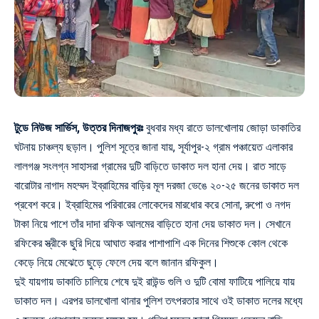
টুডে নিউজ সার্ভিস, উত্তর দিনাজপুরঃ
বুধবার মধ্য রাতে ডালখোলায় জোড়া ডাকাতির
ঘটনায় চাঞ্চল্য ছড়াল। পুলিশ সূত্রে জানা যায়, সূর্যাপুর-২ গ্রাম পঞ্চায়েত এলাকার
লালগঞ্জ সংলগ্ন সাহাসরা গ্রামের দুটি বাড়িতে ডাকাত দল হানা দেয়। রাত সাড়ে
বারোটার নাগাদ মহম্মদ ইব্রাহিমের বাড়ির মূল দরজা ভেঙে ২০-২৫ জনের ডাকাত দল
প্রবেশ করে। ইব্রাহিমের পরিবারের লোকেদের মারধোর করে সোনা, রুপো ও নগদ
টাকা নিয়ে পাশে তাঁর দাদা রফিক আলমের বাড়িতে হানা দেয় ডাকাত দল। সেখানে
রফিকের স্ত্রীকে ছুরি দিয়ে আঘাত করার পাশাপাশি এক দিনের শিশুকে কোল থেকে
কেড়ে নিয়ে মেঝেতে ছুড়ে ফেলে দেয় বলে জানান রফিকুল।
দুই যায়গায় ডাকাতি চালিয়ে শেষে দুই রাউন্ড গুলি ও দুটি বোমা ফাটিয়ে পালিয়ে যায়
ডাকাত দল। এরপর ডালখোলা থানার পুলিশ তৎপরতার সাথে ওই ডাকাত দলের মধ্যে