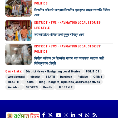
POLITICS
বিজেপির পরিবর্তন যাত্রায় বিজেপির প্রাক্তন রাজ্য সভাপতি দিলীপ
ঘোষ
DISTRICT NEWS - NAVIGATING LOCAL STORIES
LIFE STYLE
মহাসমারোহে পালিত হলো কুমুদ সাহিত্য মেলা
DISTRICT NEWS - NAVIGATING LOCAL STORIES
POLITICS
নির্বাচন কমিশন কে বিজেপির দালাল বলে আক্রমণ করলেন মন্ত্রী
সিদ্দিকুল্লাহ চৌধুরী
Quick Links:
District News - Navigating Local Stories
POLITICS
west bengal
district
STATE
burdwan
Politics
CRIME
HEALTH
Health
Blog - Insights, Opinions, and Perspectives
Accident
SPORTS
Health
LIFE STYLE