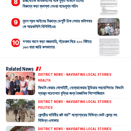
রাজনৈতিক কার্যকলাপের সঙ্গে যুক্ত থাকলে তাদের
বিরুদ্ধে কড়া ব্যবস্থা নেওয়া হবেঃমুখ্য সচিব
নুতন শ্রম আইনের বিরুদ্ধে ডেপুটি চিফ লেবার কমিশনার
কে স্মারকলিপি বিপিবিইএর
গণনার আগে কড়া নজরদারি, স্ট্রংরুম ঘিরে ২০০ মিটারে
১৬৩ ধারা জারি কলকাতায়
Related News
DISTRICT NEWS - NAVIGATING LOCAL STORIES
HEALTH
কিডনি কেয়ার সোসাইটি, নেফ্রোকেয়ার ইন্ডিয়ার সহযোগিতায় কিডনি
স্বাস্থ্য সচেতনতা বৃদ্ধির জন্য বৈজ্ঞানিক সিম্পোজিয়াম
DISTRICT NEWS - NAVIGATING LOCAL STORIES
POLITICS
কেন্দ্রীয় বাহিনীর রুট মার্চ” মন্তেশ্বরের বিভিন্ন ভোট কেন্দ্র সহ
বিভিন্ন এলাকায়
DISTRICT NEWS - NAVIGATING LOCAL STORIES