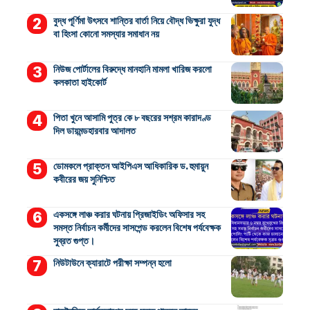
বুদ্ধ পূর্ণিমা উৎসবে শান্তির বার্তা নিয়ে বৌদ্ধ ভিক্ষুরা যুদ্ধ
বা হিংসা কোনো সমস্যার সমাধান নয়
নিউজ পোর্টালের বিরুদ্ধে মানহানি মামলা খারিজ করলো
কলকাতা হাইকোর্ট
পিতা খুনে আসামি পুত্র কে ৮ বছরের সশ্রম কারাদণ্ড
দিল ডায়মন্ডহারবার আদালত
ডোমকলে প্রাক্তন আইপিএস আধিকারিক ড. হুমায়ুন
কবীরের জয় সুনিশ্চিত
একসঙ্গে লাঞ্চ করার ঘটনায় প্রিজাইডিং অফিসার সহ
সমস্ত নির্বাচন কর্মীদের সাসপেন্ড করলেন বিশেষ পর্যবেক্ষক
সুব্রত গুপ্ত।
নিউটাউনে ক্যারাটে পরীক্ষা সম্পন্ন হলো