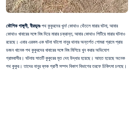
কৌশিক গাঙ্গুলী, বীরভূমঃ
পথ কুকুরদের খুন! কোথাও থেঁতলে মারার ঘটনা, আবার
কোথাও খাবারের সঙ্গে বিষ দিয়ে মারার চক্রান্ত, আবার কোথাও পিটিয়ে মারার ঘটনাও
রয়েছে। এবার এরকম এক ঘটনা ঘটলো নানুর থানার অন্তর্গত গোমরা গ্রামে প্রায়
ডজন খানেক পথ কুকুরদের খাবারের সঙ্গে বিষ মিশিয়ে খুন করার অভিযোগ
গ্রামবাসীর। ঘটনায় সাতটি কুকুরের মৃত দেহ উদ্ধার হয়েছে। আহত হয়েছে অনেক
পথ কুকুর। তাদের নানুর ব্লক প্রাণী সম্পদ বিকাশ বিভাগের তরফে চিকিৎসা চলছে।