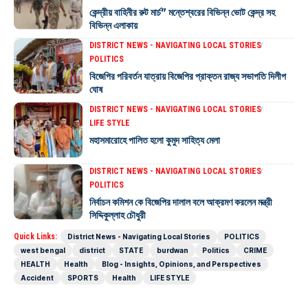
কেন্দ্রীয় বাহিনীর রুট মার্চ” মন্তেশ্বরের বিভিন্ন ভোট কেন্দ্র সহ
বিভিন্ন এলাকায়
DISTRICT NEWS - NAVIGATING LOCAL STORIES
POLITICS
বিজেপির পরিবর্তন যাত্রায় বিজেপির প্রাক্তন রাজ্য সভাপতি দিলীপ
ঘোষ
DISTRICT NEWS - NAVIGATING LOCAL STORIES
LIFE STYLE
মহাসমারোহে পালিত হলো কুমুদ সাহিত্য মেলা
DISTRICT NEWS - NAVIGATING LOCAL STORIES
POLITICS
নির্বাচন কমিশন কে বিজেপির দালাল বলে আক্রমণ করলেন মন্ত্রী
সিদ্দিকুল্লাহ চৌধুরী
Quick Links:
District News - Navigating Local Stories
POLITICS
west bengal
district
STATE
burdwan
Politics
CRIME
HEALTH
Health
Blog - Insights, Opinions, and Perspectives
Accident
SPORTS
Health
LIFE STYLE