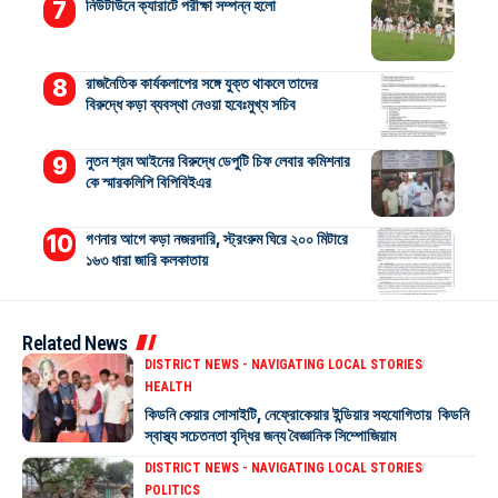
নিউটাউনে ক্যারাটে পরীক্ষা সম্পন্ন হলো
রাজনৈতিক কার্যকলাপের সঙ্গে যুক্ত থাকলে তাদের
বিরুদ্ধে কড়া ব্যবস্থা নেওয়া হবেঃমুখ্য সচিব
নুতন শ্রম আইনের বিরুদ্ধে ডেপুটি চিফ লেবার কমিশনার
কে স্মারকলিপি বিপিবিইএর
গণনার আগে কড়া নজরদারি, স্ট্রংরুম ঘিরে ২০০ মিটারে
১৬৩ ধারা জারি কলকাতায়
Related News
DISTRICT NEWS - NAVIGATING LOCAL STORIES
HEALTH
কিডনি কেয়ার সোসাইটি, নেফ্রোকেয়ার ইন্ডিয়ার সহযোগিতায় কিডনি
স্বাস্থ্য সচেতনতা বৃদ্ধির জন্য বৈজ্ঞানিক সিম্পোজিয়াম
DISTRICT NEWS - NAVIGATING LOCAL STORIES
POLITICS