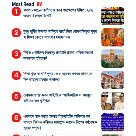
Most Read
ফলতা-কাণ্ডে কমিশনের কড়া পদক্ষেপের ইঙ্গিত, ২৪২
জনের বিরুদ্ধে রিপোর্ট
বুদ্ধ পূর্ণিমা উৎসবে শান্তির বার্তা নিয়ে বৌদ্ধ ভিক্ষুরা যুদ্ধ
বা হিংসা কোনো সমস্যার সমাধান নয়
নিউজ পোর্টালের বিরুদ্ধে মানহানি মামলা খারিজ করলো
কলকাতা হাইকোর্ট
পিতা খুনে আসামি পুত্র কে ৮ বছরের সশ্রম কারাদণ্ড
দিল ডায়মন্ডহারবার আদালত
ডোমকলে প্রাক্তন আইপিএস আধিকারিক ড. হুমায়ুন
কবীরের জয় সুনিশ্চিত
একসঙ্গে লাঞ্চ করার ঘটনায় প্রিজাইডিং অফিসার সহ
সমস্ত নির্বাচন কর্মীদের সাসপেন্ড করলেন বিশেষ পর্যবেক্ষক
সুব্রত গুপ্ত।