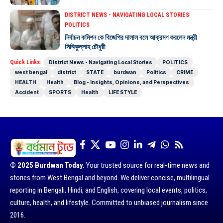
DISTRICT NEWS - NAVIGATING LOCAL STORIES
POLITICS
নির্বাচন কমিশন কে বিজেপির দালাল বলে আক্রমণ করলেন মন্ত্রী
সিদ্দিকুল্লাহ চৌধুরী
Quick Links:
District News - Navigating Local Stories
POLITICS
west bengal
district
STATE
burdwan
Politics
CRIME
HEALTH
Health
Blog - Insights, Opinions, and Perspectives
Accident
SPORTS
Health
LIFE STYLE
© 2025 Burdwan Today.
Your trusted source for real-time news and
stories from West Bengal and beyond. We deliver concise, multilingual
reporting in Bengali, Hindi, and English, covering local events, politics,
culture, health, and lifestyle. Committed to unbiased journalism since
2016.