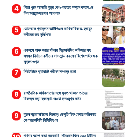
পিতা খুনে আসামি পুত্র কে ৮ বছরের সশ্রম কারাদণ্ড
দিল ডায়মন্ডহারবার আদালত
ডোমকলে প্রাক্তন আইপিএস আধিকারিক ড. হুমায়ুন
কবীরের জয় সুনিশ্চিত
একসঙ্গে লাঞ্চ করার ঘটনায় প্রিজাইডিং অফিসার সহ
সমস্ত নির্বাচন কর্মীদের সাসপেন্ড করলেন বিশেষ পর্যবেক্ষক
সুব্রত গুপ্ত।
নিউটাউনে ক্যারাটে পরীক্ষা সম্পন্ন হলো
রাজনৈতিক কার্যকলাপের সঙ্গে যুক্ত থাকলে তাদের
বিরুদ্ধে কড়া ব্যবস্থা নেওয়া হবেঃমুখ্য সচিব
নুতন শ্রম আইনের বিরুদ্ধে ডেপুটি চিফ লেবার কমিশনার
কে স্মারকলিপি বিপিবিইএর
গণনার আগে কড়া নজরদারি, স্ট্রংরুম ঘিরে ২০০ মিটারে