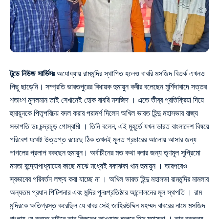
টুডে নিউজ সার্ভিসঃ
অযোধ্যায় রামমন্দির স্থাপিত হলেও বাবরি মসজিদ বিতর্ক এখনও
পিছু ছাড়েনি। সম্প্রতি ভারতপুরের বিধায়ক হুমায়ুন কবীর বলেছেন মুর্শিদাবাদে সত্তর
শতাংশ মুসলমান তাই সেখানেই হোক বাবরি মসজিদ । এতে তীব্র প্রতিক্রিয়া দিয়ে
হুমায়ুনকে পিতৃপরিচয় বদল করার পরামর্শ দিলেন অখিল ভারত হিন্দু মহাসভার রাজ্য
সভাপতি ডঃ চন্দ্রচূড় গোস্বামী । তিনি বলেন, এই মুহূর্তে যখন ভারত বাংলাদেশ বিষয়ে
পরিবেশ যথেষ্ট উত্তপ্ত রয়েছে ঠিক তখনই মূলত প্রচারের আলোয় আসার জন্য
পাগলের প্রলাপ বকছেন হুমায়ুন। অর্বাচীনের মত কথা বলার জন্য তৃণমূল সুপ্রিমো
মমতা বন্দ্যোপাধ্যায়ের কাছে মাঝে মধ্যেই বকাঝকা খান হুমায়ুন । তারপরেও
স্বভাবের পরিবর্তন লক্ষ্য করা যাচ্ছে না । অখিল ভারত হিন্দু মহাসভা রামমন্দির মামলার
অন্যতম প্রধান পিটিশনার এবং মন্দির পুনঃপ্রতিষ্ঠার আন্দোলনের মূল স্থপতি । রাম
মন্দিরকে ক্ষতিগ্রস্ত করেছিল যে বাবর সেই জাহিরউদ্দিন মহম্মদ বাবরের নামে মসজিদ
বাংলায় যে করতে চাইবে তার বিরুদ্ধে আওয়াজ তুলবে হিন্দু মহাসভা । তার বক্তব্য