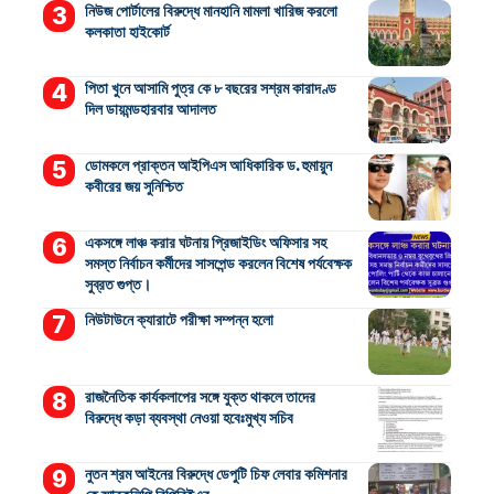
নিউজ পোর্টালের বিরুদ্ধে মানহানি মামলা খারিজ করলো
কলকাতা হাইকোর্ট
পিতা খুনে আসামি পুত্র কে ৮ বছরের সশ্রম কারাদণ্ড
দিল ডায়মন্ডহারবার আদালত
ডোমকলে প্রাক্তন আইপিএস আধিকারিক ড. হুমায়ুন
কবীরের জয় সুনিশ্চিত
একসঙ্গে লাঞ্চ করার ঘটনায় প্রিজাইডিং অফিসার সহ
সমস্ত নির্বাচন কর্মীদের সাসপেন্ড করলেন বিশেষ পর্যবেক্ষক
সুব্রত গুপ্ত।
নিউটাউনে ক্যারাটে পরীক্ষা সম্পন্ন হলো
রাজনৈতিক কার্যকলাপের সঙ্গে যুক্ত থাকলে তাদের
বিরুদ্ধে কড়া ব্যবস্থা নেওয়া হবেঃমুখ্য সচিব
নুতন শ্রম আইনের বিরুদ্ধে ডেপুটি চিফ লেবার কমিশনার