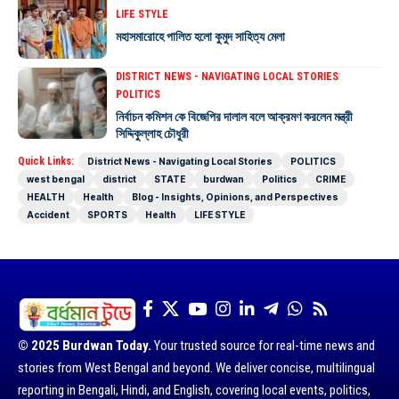
LIFE STYLE
মহাসমারোহে পালিত হলো কুমুদ সাহিত্য মেলা
DISTRICT NEWS - NAVIGATING LOCAL STORIES
POLITICS
নির্বাচন কমিশন কে বিজেপির দালাল বলে আক্রমণ করলেন মন্ত্রী
সিদ্দিকুল্লাহ চৌধুরী
Quick Links:
District News - Navigating Local Stories
POLITICS
west bengal
district
STATE
burdwan
Politics
CRIME
HEALTH
Health
Blog - Insights, Opinions, and Perspectives
Accident
SPORTS
Health
LIFE STYLE
© 2025 Burdwan Today.
Your trusted source for real-time news and
stories from West Bengal and beyond. We deliver concise, multilingual
reporting in Bengali, Hindi, and English, covering local events, politics,