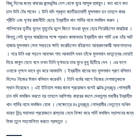
কিছু দিনের জন্য বাবরের জন্মভূমির দেশ থেকে ঘুরে আসুক হুমায়ুন। কত ধানে কত
চাল উনি টের পাবেন । উনি যদি প্রকৃত জাতীয়তাবাদী মুসলমান হন তাহলে বাবর
প্রীতি এবং ঘৃণার রাজনীতি ছেড়ে ইব্রাহীম খান গার্দির নামে মসজিদ করুন ।
পানিপথের তৃতীয় যুদ্ধে মুহূর্তের ভুলে জিতে যাওয়া যুদ্ধ হেরে গিয়েছিলেন মারাঠারা ।
কিন্তু সেই যুদ্ধে মারাঠাদের পক্ষে প্রধান কামানদার ইব্রাহীম খান গার্দি এবং তাঁর আট
হাজার মুসলমান সেনা সবচেয়ে ক্ষতি করেছিলেন বহিরাগত আক্রমণকারী আফগানদের
। পরে উনি ধরা পড়লে আহম্মদ শাহ আবদালি যখন তাঁকে মুসলমান ভাতৃত্বের দোহাই
দিয়ে কাবুল যেতে বলে তখন তিনি ঘৃণাভরে তার মুখে থুথু ছিটিয়ে দেন । এর ফলে
ওনাকে নৃশংস ভাবে খুন করে আবদালি । ইব্রাহীম খানের মত মুসলমান প্রাণ বলিদান
দিলেও নিজের ঈমান বলিদান করেননি । তিনি ধর্মের আগে নিজের দেশমাতৃকাকে
স্থান দিয়েছেন । এই ইতিহাস সবার জানা প্রয়োজন বলেই ডক্টর চন্দ্রচূড় গোস্বামী
চান যদি মসজিদ করতে হয় তাহলে নরপিশাচ বাবরের বদলে দেবতুল্য মহাবীর ইব্রাহীম
খান গার্দির নামে মসজিদ হোক । সেক্ষেত্রে ডঃ চন্দ্রচূড় গোস্বামীর নেতৃত্বে অখিল
ভারত হিন্দু মহাসভা প্রয়োজনে রাস্তায় নেমে ভিক্ষা করে গার্দি মসজিদ স্থাপনের জন্য
টাকা তুলে সহযোগিতা করতে প্রস্তুত ।