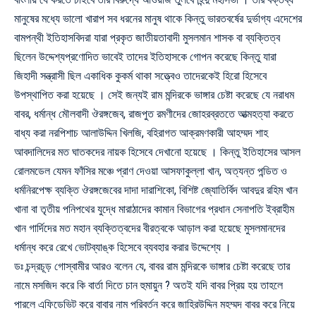
মানুষের মধ্যে ভালো খারাপ সব ধরনের মানুষ থাকে কিন্তু ভারতবর্ষের দুর্ভাগ্য এদেশের
বামপন্থী ইতিহাসবিদরা যারা প্রকৃত জাতীয়তাবাদী মুসলমান শাসক বা ব্যক্তিত্ব
ছিলেন উদ্দেশ্যপ্রণোদিত ভাবেই তাদের ইতিহাসকে গোপন করেছে কিন্তু যারা
জিহাদী সন্ত্রাসী ছিল একাধিক কুকর্ম থাকা সত্ত্বেও তাদেরকেই হিরো হিসেবে
উপস্থাপিত করা হয়েছে । সেই জন্যই রাম মন্দিরকে ভাঙ্গার চেষ্টা করেছে যে নরাধম
বাবর, ধর্মান্ধ মৌলবাদী ঔরঙ্গজেব, রাজপুত রমণীদের জোহরব্রততে আত্মহত্যা করতে
বাধ্য করা নরপিশাচ আলাউদ্দিন খিলজি, বহিরাগত আক্রমণকারী আহম্মদ শাহ
আবদালিদের মত ঘাতকদের নায়ক হিসেবে দেখানো হয়েছে । কিন্তু ইতিহাসের আসল
রোলমডেল যেমন ফাঁসির মঞ্চে প্রাণ দেওয়া আসফাকুল্লা খান, অত্যন্ত পন্ডিত ও
ধর্মনিরপেক্ষ ব্যক্তি ঔরঙ্গজেবের দাদা দারাশিকো, বিশিষ্ট জ্যোতির্বিদ আবদুর রহিম খান
খানা বা তৃতীয় পনিপথের যুদ্ধে মারাঠাদের কামান বিভাগের প্রধান সেনাপতি ইব্রাহীম
খান গার্দিদের মত মহান ব্যক্তিত্বদের বীরত্বকে আড়াল করা হয়েছে মুসলমানদের
ধর্মান্ধ করে রেখে ভোটব্যাঙ্ক হিসেবে ব্যবহার করার উদ্দেশ্যে ।
ডঃ চন্দ্রচূড় গোস্বামীর আরও বলেন যে, বাবর রাম মন্দিরকে ভাঙ্গার চেষ্টা করেছে তার
নামে মসজিদ করে কি বার্তা দিতে চান হুমায়ুন ? অতই যদি বাবর প্রিয় হয় তাহলে
পারলে এফিডেভিট করে বাবার নাম পরিবর্তন করে জাহিরউদ্দিন মহম্মদ বাবর করে নিয়ে