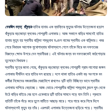
দেবজিৎ দত্ত, বাঁকুড়াঃ
হাতির হানায় এক ব্যাক্তির মৃত্যুর ঘটনায় উত্তেজনা ছড়াল
বাঁকুড়ার বড়জোড়া ব্লকের গোপবান্দী এলাকায়। আজ সকালে বাড়ির সামনেই হাতির
হানায় মৃত্যু হয় স্থানীয় বাসিন্দা শম্ভূনাথ মণ্ডল নামের স্থানীয় এক বাসিন্দার। খবর
পেয়ে বিধায়ক আলোক মুখোপাধ্যায় ঘটনাস্থলে গেলে তাঁকে ঘিরে বন দফতরের
বিরুদ্ধে ক্ষোভ উগরে দেন স্থানীয়রা। এই ঘটনার জন্য বন দফতরুকেই কাঠগোড়ায়
তুলেছেন বিধায়ক।
স্থানীয় সূত্রে জানা গেছে, বাঁকুড়ার বড়জোড়া ব্লকের গোপবান্দী গ্রাম লাগোয়া জঙ্গল
এলাকায় দীর্ঘদিন ধরে হাতির দল রয়েছে। দলে থাকা হাতির একটা বড় অংশকে বন
কর্মীরা নিজেদের নজরদারির ঘেরাটোপে রাখলেও দুটি হাতি বিচ্ছিন্ন ভাবে স্থানীয়
এলাকায় দাপিয়ে বেড়াচ্ছে। আজ ভোরে গোপবান্দীর বাসিন্দা শম্ভূনাথ মন্ডল ঘুম থেকে
উঠে বাড়ির বাইরে বের হলে একেবারে দুটি হাতির সামনে পড়ে যান তিনি। প্রথমে
হাতিটি তাঁকে শুঁড়ে করে তুলে মাটিতে আছাড় মারে। পরে পায়ে করে পিষে দিলে
ঘটনাস্থলেই মৃত্যু হয় তাঁর। এরপরই এলাকায় উত্তেজনা ছড়িয়ে পড়ে। স্থানীয়