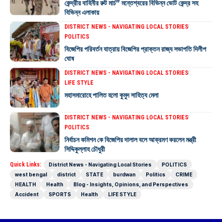
কেন্দ্রীয় বাহিনীর রুট মার্চ” মন্তেশ্বরের বিভিন্ন ভোট কেন্দ্র সহ
বিভিন্ন এলাকায়
DISTRICT NEWS - NAVIGATING LOCAL STORIES
POLITICS
বিজেপির পরিবর্তন যাত্রায় বিজেপির প্রাক্তন রাজ্য সভাপতি দিলীপ
ঘোষ
DISTRICT NEWS - NAVIGATING LOCAL STORIES
LIFE STYLE
মহাসমারোহে পালিত হলো কুমুদ সাহিত্য মেলা
DISTRICT NEWS - NAVIGATING LOCAL STORIES
POLITICS
নির্বাচন কমিশন কে বিজেপির দালাল বলে আক্রমণ করলেন মন্ত্রী
সিদ্দিকুল্লাহ চৌধুরী
Quick Links:
District News - Navigating Local Stories
POLITICS
west bengal
district
STATE
burdwan
Politics
CRIME
HEALTH
Health
Blog - Insights, Opinions, and Perspectives
Accident
SPORTS
Health
LIFE STYLE