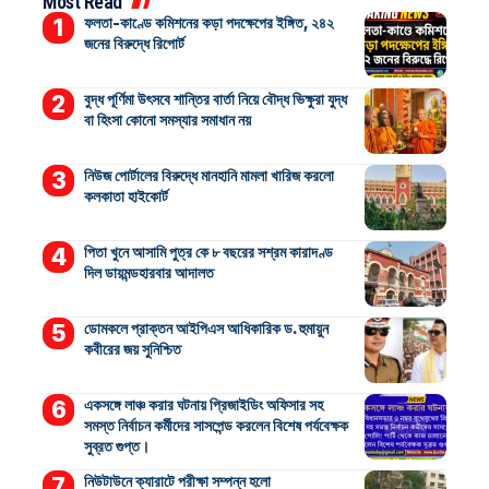
Most Read
ফলতা-কাণ্ডে কমিশনের কড়া পদক্ষেপের ইঙ্গিত, ২৪২
জনের বিরুদ্ধে রিপোর্ট
বুদ্ধ পূর্ণিমা উৎসবে শান্তির বার্তা নিয়ে বৌদ্ধ ভিক্ষুরা যুদ্ধ
বা হিংসা কোনো সমস্যার সমাধান নয়
নিউজ পোর্টালের বিরুদ্ধে মানহানি মামলা খারিজ করলো
কলকাতা হাইকোর্ট
পিতা খুনে আসামি পুত্র কে ৮ বছরের সশ্রম কারাদণ্ড
দিল ডায়মন্ডহারবার আদালত
ডোমকলে প্রাক্তন আইপিএস আধিকারিক ড. হুমায়ুন
কবীরের জয় সুনিশ্চিত
একসঙ্গে লাঞ্চ করার ঘটনায় প্রিজাইডিং অফিসার সহ
সমস্ত নির্বাচন কর্মীদের সাসপেন্ড করলেন বিশেষ পর্যবেক্ষক
সুব্রত গুপ্ত।
নিউটাউনে ক্যারাটে পরীক্ষা সম্পন্ন হলো