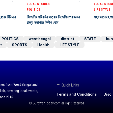
LOCAL STORIES
LOCAL STOR
POLITICS
LIFE STYLE
শ্বরের বিভিন্ন
বিজেপির পরিবর্তন যাত্রায় বিজেপির প্রাক্তন
মহাসমারোহে পা
রাজ্য সভাপতি দিলীপ ঘোষ
POLITICS
west bengal
district
STATE
bur
t
SPORTS
Health
LIFE STYLE
ries from West Bengal and
Quick Links
lish, covering local events,
Terms and Conditions
Disc
ince 2016.
© BurdwanToday.com all right reserved