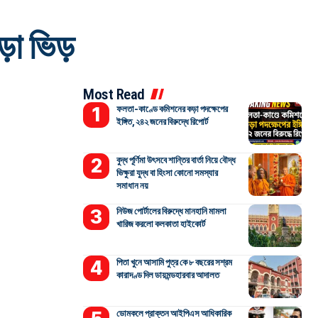
া ভিড়
Most Read
ফলতা-কাণ্ডে কমিশনের কড়া পদক্ষেপের
ইঙ্গিত, ২৪২ জনের বিরুদ্ধে রিপোর্ট
বুদ্ধ পূর্ণিমা উৎসবে শান্তির বার্তা নিয়ে বৌদ্ধ
ভিক্ষুরা যুদ্ধ বা হিংসা কোনো সমস্যার
সমাধান নয়
নিউজ পোর্টালের বিরুদ্ধে মানহানি মামলা
খারিজ করলো কলকাতা হাইকোর্ট
পিতা খুনে আসামি পুত্র কে ৮ বছরের সশ্রম
কারাদণ্ড দিল ডায়মন্ডহারবার আদালত
ডোমকলে প্রাক্তন আইপিএস আধিকারিক