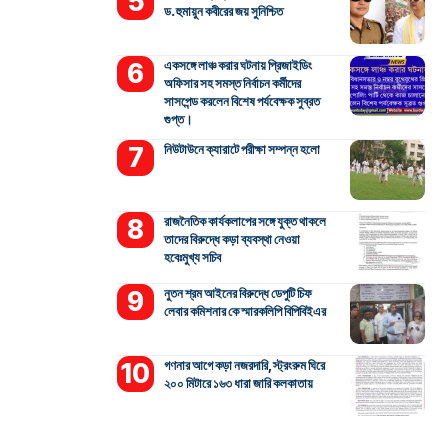
ড. হুমায়ুন কবীরের জয় সুনিশ্চিত
একসঙ্গে লাঞ্চ করার ঘটনায় প্রিজাইডিং
অফিসার সহ সমস্ত নির্বাচন কর্মীদের
সাসপেন্ড করলেন বিশেষ পর্যবেক্ষক সুব্রত
গুপ্ত।
নিউটাউনে ক্যারাটে পরীক্ষা সম্পন্ন হলো
রাজনৈতিক কার্যকলাপের সঙ্গে যুক্ত থাকলে
তাদের বিরুদ্ধে কড়া ব্যবস্থা নেওয়া
হবেঃমুখ্য সচিব
নুতন শ্রম আইনের বিরুদ্ধে ডেপুটি চিফ
লেবার কমিশনার কে স্মারকলিপি বিপিবিইএর
গণনার আগে কড়া নজরদারি, স্ট্রংরুম ঘিরে
২০০ মিটারে ১৬৩ ধারা জারি কলকাতায়