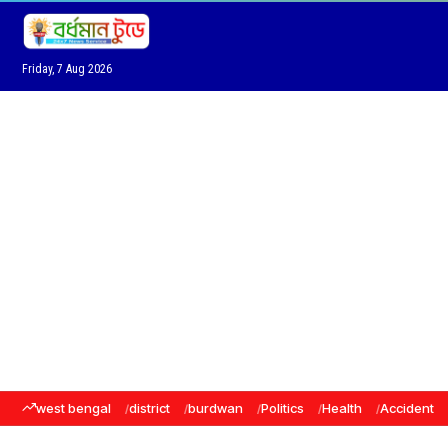
Friday, 7 Aug 2026
west bengal
district
burdwan
Politics
Health
Accident