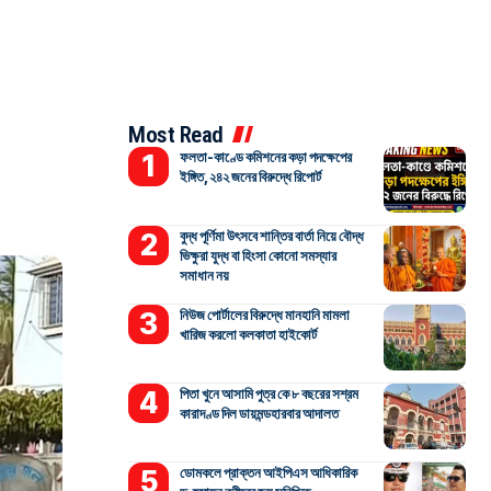
Most Read
ফলতা-কাণ্ডে কমিশনের কড়া পদক্ষেপের
ইঙ্গিত, ২৪২ জনের বিরুদ্ধে রিপোর্ট
বুদ্ধ পূর্ণিমা উৎসবে শান্তির বার্তা নিয়ে বৌদ্ধ
ভিক্ষুরা যুদ্ধ বা হিংসা কোনো সমস্যার
সমাধান নয়
নিউজ পোর্টালের বিরুদ্ধে মানহানি মামলা
খারিজ করলো কলকাতা হাইকোর্ট
পিতা খুনে আসামি পুত্র কে ৮ বছরের সশ্রম
কারাদণ্ড দিল ডায়মন্ডহারবার আদালত
ডোমকলে প্রাক্তন আইপিএস আধিকারিক