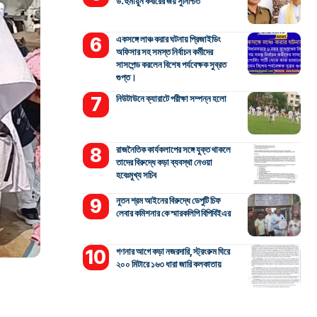
ড. হুমায়ুন কবীরের জয় সুনিশ্চিত
একসঙ্গে লাঞ্চ করার ঘটনায় প্রিজাইডিং
অফিসার সহ সমস্ত নির্বাচন কর্মীদের
সাসপেন্ড করলেন বিশেষ পর্যবেক্ষক সুব্রত
গুপ্ত।
নিউটাউনে ক্যারাটে পরীক্ষা সম্পন্ন হলো
রাজনৈতিক কার্যকলাপের সঙ্গে যুক্ত থাকলে
তাদের বিরুদ্ধে কড়া ব্যবস্থা নেওয়া
হবেঃমুখ্য সচিব
নুতন শ্রম আইনের বিরুদ্ধে ডেপুটি চিফ
লেবার কমিশনার কে স্মারকলিপি বিপিবিইএর
গণনার আগে কড়া নজরদারি, স্ট্রংরুম ঘিরে
২০০ মিটারে ১৬৩ ধারা জারি কলকাতায়