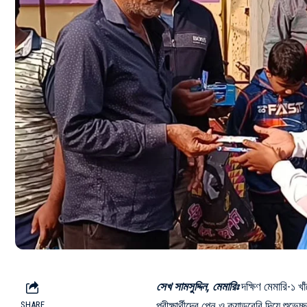
সেখ সামসুদ্দিন, মেমারিঃ
দক্ষিণ মেমারি-১ খা
পরীক্ষার্থীদের পেন ও ক্যাডবেরি দিয়ে শু
SHARE