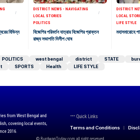
ING
DISTRICT NEWS - NAVIGATING
DISTRICT NE
LOCAL STORIES
LOCAL STOR
POLITICS
LIFE STYLE
শ্বরের বিভিন্ন
বিজেপির পরিবর্তন যাত্রায় বিজেপির প্রাক্তন
মহাসমারোহে পা
রাজ্য সভাপতি দিলীপ ঘোষ
POLITICS
west bengal
district
STATE
bur
t
SPORTS
Health
LIFE STYLE
ries from West Bengal and
Quick Links
lish, covering local events,
Terms and Conditions
Disc
ince 2016.
© BurdwanToday.com all right reserved