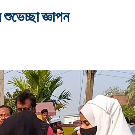
র শুভেচ্ছা জ্ঞাপন