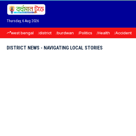
Thursday, 6 Aug 2026
west bengal
district
burdwan
Politics
Health
Accident
DISTRICT NEWS - NAVIGATING LOCAL STORIES