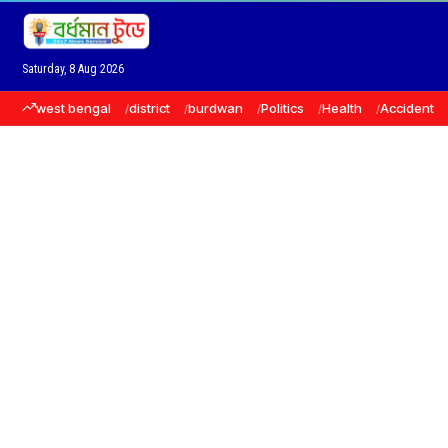
Saturday, 8 Aug 2026
west bengal
district
burdwan
Politics
Health
Accident