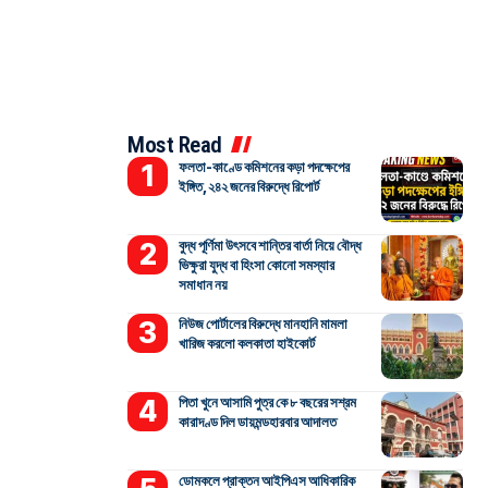
Most Read
ফলতা-কাণ্ডে কমিশনের কড়া পদক্ষেপের
ইঙ্গিত, ২৪২ জনের বিরুদ্ধে রিপোর্ট
বুদ্ধ পূর্ণিমা উৎসবে শান্তির বার্তা নিয়ে বৌদ্ধ
ভিক্ষুরা যুদ্ধ বা হিংসা কোনো সমস্যার
সমাধান নয়
নিউজ পোর্টালের বিরুদ্ধে মানহানি মামলা
খারিজ করলো কলকাতা হাইকোর্ট
পিতা খুনে আসামি পুত্র কে ৮ বছরের সশ্রম
কারাদণ্ড দিল ডায়মন্ডহারবার আদালত
ডোমকলে প্রাক্তন আইপিএস আধিকারিক