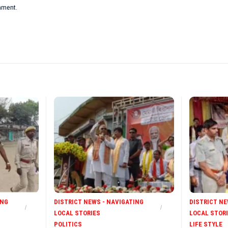
omment.
ING
DISTRICT NEWS - NAVIGATING
DISTRICT NE
LOCAL STORIES
LOCAL STOR
POLITICS
LIFE STYLE