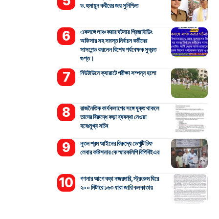
ড. হুমায়ুন কবীরের জয় সুনিশ্চিত
একসঙ্গে লাঞ্চ করার ঘটনায় প্রিজাইডিং
অফিসার সহ সমস্ত নির্বাচন কর্মীদের
সাসপেন্ড করলেন বিশেষ পর্যবেক্ষক সুব্রত
গুপ্ত।
নিউটাউনে ক্যারাটে পরীক্ষা সম্পন্ন হলো
রাজনৈতিক কার্যকলাপের সঙ্গে যুক্ত থাকলে
তাদের বিরুদ্ধে কড়া ব্যবস্থা নেওয়া
হবেঃমুখ্য সচিব
নুতন শ্রম আইনের বিরুদ্ধে ডেপুটি চিফ
লেবার কমিশনার কে স্মারকলিপি বিপিবিইএর
গণনার আগে কড়া নজরদারি, স্ট্রংরুম ঘিরে
২০০ মিটারে ১৬৩ ধারা জারি কলকাতায়