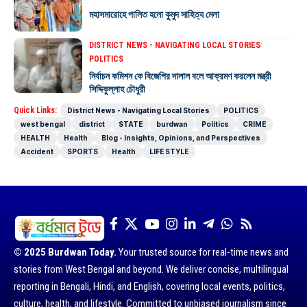
মহাসমারোহে পালিত হলো কুমুদ সাহিত্য মেলা
DISTRICT NEWS - NAVIGATING LOCAL STORIES
POLITICS
নির্বাচন কমিশন কে বিজেপির দালাল বলে আক্রমণ করলেন মন্ত্রী
সিদ্দিকুল্লাহ চৌধুরী
Quick Links:
District News - Navigating Local Stories
POLITICS
west bengal
district
STATE
burdwan
Politics
CRIME
HEALTH
Health
Blog - Insights, Opinions, and Perspectives
Accident
SPORTS
Health
LIFE STYLE
© 2025 Burdwan Today.
Your trusted source for real-time news and
stories from West Bengal and beyond. We deliver concise, multilingual
reporting in Bengali, Hindi, and English, covering local events, politics,
culture, health, and lifestyle. Committed to unbiased journalism since