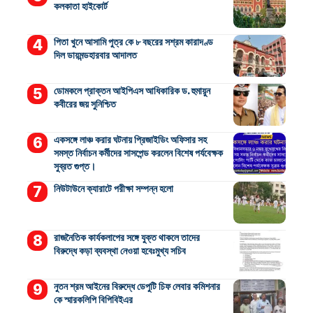
কলকাতা হাইকোর্ট
পিতা খুনে আসামি পুত্র কে ৮ বছরের সশ্রম কারাদণ্ড
দিল ডায়মন্ডহারবার আদালত
ডোমকলে প্রাক্তন আইপিএস আধিকারিক ড. হুমায়ুন
কবীরের জয় সুনিশ্চিত
একসঙ্গে লাঞ্চ করার ঘটনায় প্রিজাইডিং অফিসার সহ
সমস্ত নির্বাচন কর্মীদের সাসপেন্ড করলেন বিশেষ পর্যবেক্ষক
সুব্রত গুপ্ত।
নিউটাউনে ক্যারাটে পরীক্ষা সম্পন্ন হলো
রাজনৈতিক কার্যকলাপের সঙ্গে যুক্ত থাকলে তাদের
বিরুদ্ধে কড়া ব্যবস্থা নেওয়া হবেঃমুখ্য সচিব
নুতন শ্রম আইনের বিরুদ্ধে ডেপুটি চিফ লেবার কমিশনার
কে স্মারকলিপি বিপিবিইএর