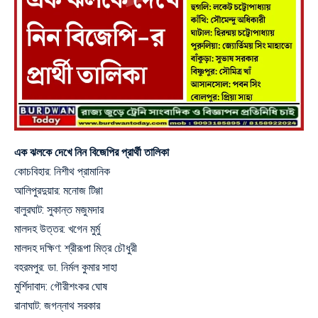
এক ঝলকে দেখে নিন বিজেপির প্রার্থী তালিকা
কোচবিহার: নিশীথ প্রামানিক
আলিপুরদুয়ার: মনোজ টিগ্গা
বালুরঘাট: সুকান্ত মজুমদার
মালদহ উত্তর: খগেন মুর্মু
মালদহ দক্ষিণ: শ্রীরূপা মিত্র চৌধুরী
বহরমপুর: ডা. নির্মল কুমার সাহা
মুর্শিদাবাদ: গৌরীশংকর ঘোষ
রানাঘাট: জগন্নাথ সরকার