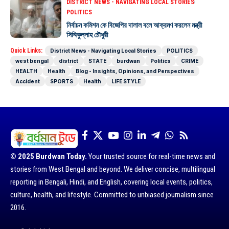
DISTRICT NEWS - NAVIGATING LOCAL STORIES
POLITICS
নির্বাচন কমিশন কে বিজেপির দালাল বলে আক্রমণ করলেন মন্ত্রী
সিদ্দিকুল্লাহ চৌধুরী
Quick Links:
District News - Navigating Local Stories
POLITICS
west bengal
district
STATE
burdwan
Politics
CRIME
HEALTH
Health
Blog - Insights, Opinions, and Perspectives
Accident
SPORTS
Health
LIFE STYLE
© 2025 Burdwan Today.
Your trusted source for real-time news and
stories from West Bengal and beyond. We deliver concise, multilingual
reporting in Bengali, Hindi, and English, covering local events, politics,
culture, health, and lifestyle. Committed to unbiased journalism since
2016.