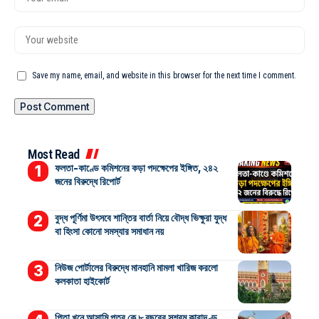
Save my name, email, and website in this browser for the next time I comment.
Most Read
ফলতা-কাণ্ডে কমিশনের কড়া পদক্ষেপের ইঙ্গিত, ২৪২
জনের বিরুদ্ধে রিপোর্ট
বুদ্ধ পূর্ণিমা উৎসবে শান্তির বার্তা নিয়ে বৌদ্ধ ভিক্ষুরা যুদ্ধ
বা হিংসা কোনো সমস্যার সমাধান নয়
নিউজ পোর্টালের বিরুদ্ধে মানহানি মামলা খারিজ করলো
কলকাতা হাইকোর্ট
পিতা খুনে আসামি পুত্র কে ৮ বছরের সশ্রম কারাদণ্ড