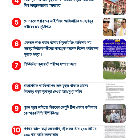
দিল ডায়মন্ডহারবার আদালত
ডোমকলে প্রাক্তন আইপিএস আধিকারিক ড. হুমায়ুন
কবীরের জয় সুনিশ্চিত
একসঙ্গে লাঞ্চ করার ঘটনায় প্রিজাইডিং অফিসার সহ
সমস্ত নির্বাচন কর্মীদের সাসপেন্ড করলেন বিশেষ পর্যবেক্ষক
সুব্রত গুপ্ত।
নিউটাউনে ক্যারাটে পরীক্ষা সম্পন্ন হলো
রাজনৈতিক কার্যকলাপের সঙ্গে যুক্ত থাকলে তাদের
বিরুদ্ধে কড়া ব্যবস্থা নেওয়া হবেঃমুখ্য সচিব
নুতন শ্রম আইনের বিরুদ্ধে ডেপুটি চিফ লেবার কমিশনার
কে স্মারকলিপি বিপিবিইএর
গণনার আগে কড়া নজরদারি, স্ট্রংরুম ঘিরে ২০০ মিটারে
১৬৩ ধারা জারি কলকাতায়