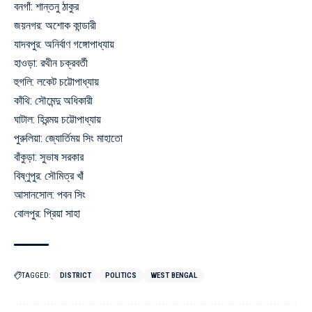
বনগাঁ: শান্তনু ঠাকুর
জয়নগর: অশোক কান্ডারী
যাদবপুর: অনির্বাণ গঙ্গোপাধ্যায়
হাওড়া: রথীন চক্রবর্তী
হুগলি: লকেট চট্টোপাধ্যায়
কাঁথি: সৌমেন্দু অধিকারী
ঘাটাল: হিরন্ময় চট্টোপাধ্যায়
পুরুলিয়া: জ্যোর্তিময় সিং মাহাতো
বাঁকুড়া: সুভাষ সরকার
বিষ্ণুপুর: সৌমিত্র খাঁ
আসানসোল: পবন সিং
বোলপুর: প্রিয়া সাহা
TAGGED:
DISTRICT
POLITICS
WEST BENGAL