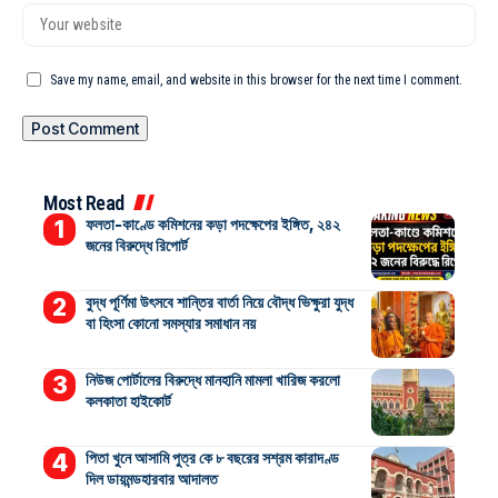
Save my name, email, and website in this browser for the next time I comment.
Most Read
ফলতা-কাণ্ডে কমিশনের কড়া পদক্ষেপের ইঙ্গিত, ২৪২
জনের বিরুদ্ধে রিপোর্ট
বুদ্ধ পূর্ণিমা উৎসবে শান্তির বার্তা নিয়ে বৌদ্ধ ভিক্ষুরা যুদ্ধ
বা হিংসা কোনো সমস্যার সমাধান নয়
নিউজ পোর্টালের বিরুদ্ধে মানহানি মামলা খারিজ করলো
কলকাতা হাইকোর্ট
পিতা খুনে আসামি পুত্র কে ৮ বছরের সশ্রম কারাদণ্ড
দিল ডায়মন্ডহারবার আদালত