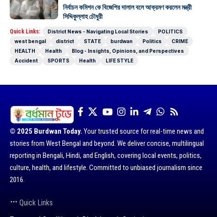
নির্বাচন কমিশন কে বিজেপির দালাল বলে আক্রমণ করলেন মন্ত্রী
সিদ্দিকুল্লাহ চৌধুরী
Quick Links:
District News - Navigating Local Stories
POLITICS
west bengal
district
STATE
burdwan
Politics
CRIME
HEALTH
Health
Blog - Insights, Opinions, and Perspectives
Accident
SPORTS
Health
LIFE STYLE
© 2025 Burdwan Today.
Your trusted source for real-time news and
stories from West Bengal and beyond. We deliver concise, multilingual
reporting in Bengali, Hindi, and English, covering local events, politics,
culture, health, and lifestyle. Committed to unbiased journalism since
2016.
Quick Links