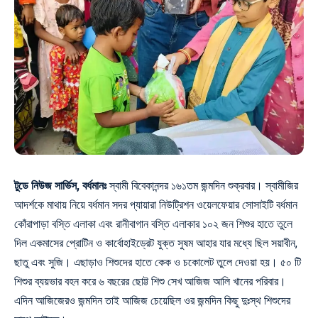
টুডে নিউজ সার্ভিস, বর্ধমানঃ
স্বামী বিবেকানন্দর ১৬১তম জন্মদিন শুক্রবার। স্বামীজির
আদর্শকে মাথায় নিয়ে বর্ধমান সদর প্যায়ারা নিউট্রিশন ওয়েলফেয়ার সোসাইটি বর্ধমান
কোঁরাপাড়া বস্তি এলাকা এবং রানীবাগান বস্তি এলাকার ১০২ জন শিশুর হাতে তুলে
দিল একমাসের প্রোটিন ও কার্বোহাইড্রেট যুক্ত সুষম আহার যার মধ্যে ছিল সয়াবীন,
ছাতু এবং সুজি। এছাড়াও শিশুদের হাতে কেক ও চকোলেট তুলে দেওয়া হয়। ৫০ টি
শিশুর ব্যয়ভার বহন করে ৬ বছরের ছোট্ট শিশু সেখ আজিজ আলি খানের পরিবার।
এদিন আজিজেরও জন্মদিন তাই আজিজ চেয়েছিল ওর জন্মদিন কিছু দুঃস্থ শিশুদের