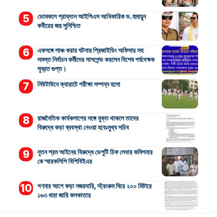
ডোমকলে প্রাক্তন আইপিএস আধিকারিক ড. হুমায়ুন
কবীরের জয় সুনিশ্চিত
একসঙ্গে লাঞ্চ করার ঘটনায় প্রিজাইডিং অফিসার সহ
সমস্ত নির্বাচন কর্মীদের সাসপেন্ড করলেন বিশেষ পর্যবেক্ষক
সুব্রত গুপ্ত।
নিউটাউনে ক্যারাটে পরীক্ষা সম্পন্ন হলো
রাজনৈতিক কার্যকলাপের সঙ্গে যুক্ত থাকলে তাদের
বিরুদ্ধে কড়া ব্যবস্থা নেওয়া হবেঃমুখ্য সচিব
নুতন শ্রম আইনের বিরুদ্ধে ডেপুটি চিফ লেবার কমিশনার
কে স্মারকলিপি বিপিবিইএর
গণনার আগে কড়া নজরদারি, স্ট্রংরুম ঘিরে ২০০ মিটারে
১৬৩ ধারা জারি কলকাতায়