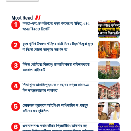
Most Read
ফলতা-কাণ্ডে কমিশনের কড়া পদক্ষেপের ইঙ্গিত, ২৪২
জনের বিরুদ্ধে রিপোর্ট
বুদ্ধ পূর্ণিমা উৎসবে শান্তির বার্তা নিয়ে বৌদ্ধ ভিক্ষুরা যুদ্ধ
বা হিংসা কোনো সমস্যার সমাধান নয়
নিউজ পোর্টালের বিরুদ্ধে মানহানি মামলা খারিজ করলো
কলকাতা হাইকোর্ট
পিতা খুনে আসামি পুত্র কে ৮ বছরের সশ্রম কারাদণ্ড
দিল ডায়মন্ডহারবার আদালত
ডোমকলে প্রাক্তন আইপিএস আধিকারিক ড. হুমায়ুন
কবীরের জয় সুনিশ্চিত
একসঙ্গে লাঞ্চ করার ঘটনায় প্রিজাইডিং অফিসার সহ