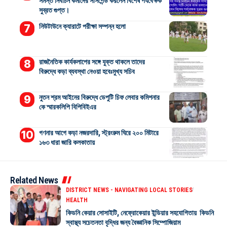
সমস্ত নির্বাচন কর্মীদের সাসপেন্ড করলেন বিশেষ পর্যবেক্ষক
সুব্রত গুপ্ত।
নিউটাউনে ক্যারাটে পরীক্ষা সম্পন্ন হলো
রাজনৈতিক কার্যকলাপের সঙ্গে যুক্ত থাকলে তাদের
বিরুদ্ধে কড়া ব্যবস্থা নেওয়া হবেঃমুখ্য সচিব
নুতন শ্রম আইনের বিরুদ্ধে ডেপুটি চিফ লেবার কমিশনার
কে স্মারকলিপি বিপিবিইএর
গণনার আগে কড়া নজরদারি, স্ট্রংরুম ঘিরে ২০০ মিটারে
১৬৩ ধারা জারি কলকাতায়
Related News
DISTRICT NEWS - NAVIGATING LOCAL STORIES
HEALTH
কিডনি কেয়ার সোসাইটি, নেফ্রোকেয়ার ইন্ডিয়ার সহযোগিতায় কিডনি
স্বাস্থ্য সচেতনতা বৃদ্ধির জন্য বৈজ্ঞানিক সিম্পোজিয়াম