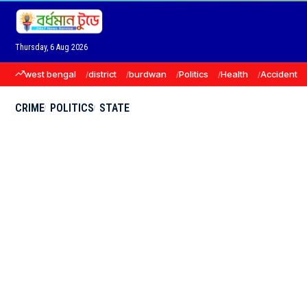
Thursday, 6 Aug 2026
west bengal
district
burdwan
Politics
Health
Accident
CRIME
POLITICS
STATE