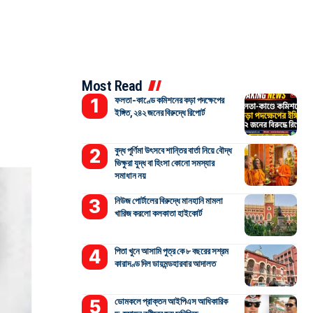
Most Read
ফলতা-কাণ্ডে কমিশনের কড়া পদক্ষেপের
ইঙ্গিত, ২৪২ জনের বিরুদ্ধে রিপোর্ট
বুদ্ধ পূর্ণিমা উৎসবে শান্তির বার্তা নিয়ে বৌদ্ধ
ভিক্ষুরা যুদ্ধ বা হিংসা কোনো সমস্যার
সমাধান নয়
নিউজ পোর্টালের বিরুদ্ধে মানহানি মামলা
খারিজ করলো কলকাতা হাইকোর্ট
পিতা খুনে আসামি পুত্র কে ৮ বছরের সশ্রম
কারাদণ্ড দিল ডায়মন্ডহারবার আদালত
ডোমকলে প্রাক্তন আইপিএস আধিকারিক