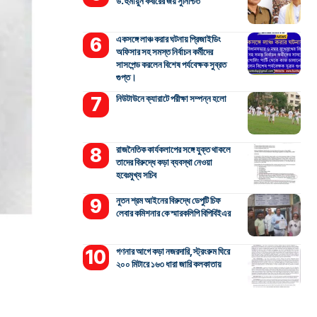
ড. হুমায়ুন কবীরের জয় সুনিশ্চিত
একসঙ্গে লাঞ্চ করার ঘটনায় প্রিজাইডিং
অফিসার সহ সমস্ত নির্বাচন কর্মীদের
সাসপেন্ড করলেন বিশেষ পর্যবেক্ষক সুব্রত
গুপ্ত।
নিউটাউনে ক্যারাটে পরীক্ষা সম্পন্ন হলো
রাজনৈতিক কার্যকলাপের সঙ্গে যুক্ত থাকলে
তাদের বিরুদ্ধে কড়া ব্যবস্থা নেওয়া
হবেঃমুখ্য সচিব
নুতন শ্রম আইনের বিরুদ্ধে ডেপুটি চিফ
লেবার কমিশনার কে স্মারকলিপি বিপিবিইএর
গণনার আগে কড়া নজরদারি, স্ট্রংরুম ঘিরে
২০০ মিটারে ১৬৩ ধারা জারি কলকাতায়