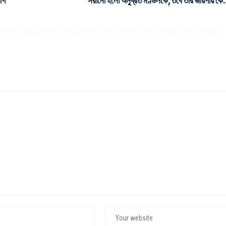
োগ
সরানো হলো অনুব্রত মণ্ডলকে, তবে তার জায়গায় ক