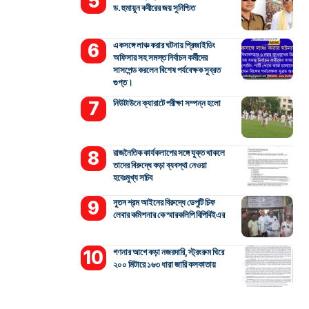
ড. হুমায়ুন কবীরের জয় সুনিশ্চিত
একসঙ্গে লাঞ্চ করার ঘটনায় প্রিজাইডিং
অফিসার সহ সমস্ত নির্বাচন কর্মীদের
সাসপেন্ড করলেন বিশেষ পর্যবেক্ষক সুব্রত
গুপ্ত।
নিউটাউনে ক্যারাটে পরীক্ষা সম্পন্ন হলো
রাজনৈতিক কার্যকলাপের সঙ্গে যুক্ত থাকলে
তাদের বিরুদ্ধে কড়া ব্যবস্থা নেওয়া
হবেঃমুখ্য সচিব
নুতন শ্রম আইনের বিরুদ্ধে ডেপুটি চিফ
লেবার কমিশনার কে স্মারকলিপি বিপিবিইএর
গণনার আগে কড়া নজরদারি, স্ট্রংরুম ঘিরে
২০০ মিটারে ১৬৩ ধারা জারি কলকাতায়