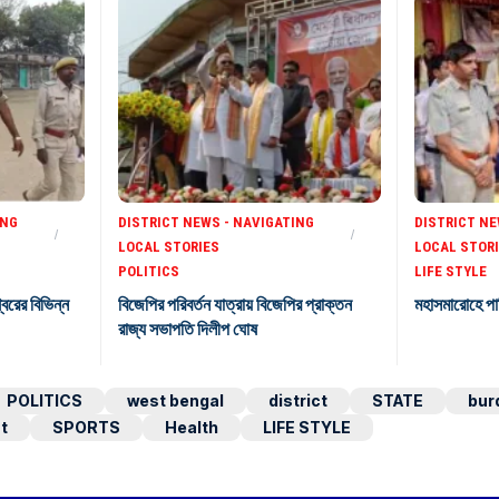
ING
DISTRICT NEWS - NAVIGATING
DISTRICT NE
LOCAL STORIES
LOCAL STOR
POLITICS
LIFE STYLE
শ্বরের বিভিন্ন
বিজেপির পরিবর্তন যাত্রায় বিজেপির প্রাক্তন
মহাসমারোহে পা
রাজ্য সভাপতি দিলীপ ঘোষ
POLITICS
west bengal
district
STATE
bur
t
SPORTS
Health
LIFE STYLE