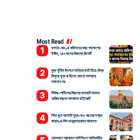
Most Read
ফলতা-কাণ্ডে কমিশনের কড়া পদক্ষেপের
ইঙ্গিত, ২৪২ জনের বিরুদ্ধে রিপোর্ট
বুদ্ধ পূর্ণিমা উৎসবে শান্তির বার্তা নিয়ে বৌদ্ধ
ভিক্ষুরা যুদ্ধ বা হিংসা কোনো সমস্যার
সমাধান নয়
নিউজ পোর্টালের বিরুদ্ধে মানহানি মামলা
খারিজ করলো কলকাতা হাইকোর্ট
পিতা খুনে আসামি পুত্র কে ৮ বছরের সশ্রম
কারাদণ্ড দিল ডায়মন্ডহারবার আদালত
ডোমকলে প্রাক্তন আইপিএস আধিকারিক