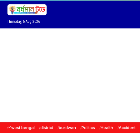
Thursday, 6 Aug 2026
west bengal
district
burdwan
Politics
Health
Accident