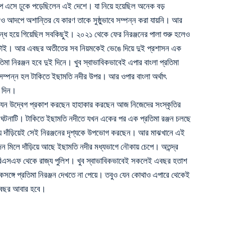
চেপে এসে ঢুকে পড়েছিলেন এই দেশে। যা নিয়ে হয়েছিল অনেক বড়
ও আদপে অশান্তির যে কারণ তাকে সুষ্ঠুভাবে সম্পন্ন করা যায়নি। আর
 হয়ে গিয়েছিল সবকিছুই। ২০২১ থেকে ফের নিরঞ্জনের পালা শুরু হলেও
াই। আর এবছর অতীতের সব নিয়মকেই ভেঙে দিয়ে দুই প্রশাসন এক
রতিমা নিরঞ্জন হবে দুই দিনে। খুব স্বাভাবিকভাবেই এপার বাংলা প্রতিমা
ম্পন্ন হল টাকিতে ইছামতি
নদীর উপর। আর ওপার
বাংলা অর্থাৎ
র দিন।
যেন উদ্বেগ প্রকাশ করছেন হাহাকার করছেন আজ নিজেদের সংস্কৃতির
এই ঘটনাটি। টাকিতে ইছামতি নদীতে যখন একের পর এক প্রতিমা রঞ্জন চলছে
য়ে দাঁড়িয়েই সেই নিরঞ্জনের দৃশ্যকে উপভোগ করছেন। আর মাঝখানে এই
 মিলে দাঁড়িয়ে আছে ইছামতি নদীর মধ্যভাগে নৌকায় চেপে। অতন্দ্র
্ন বিএসএফ থেকে রাজ্য পুলিশ। খুব স্বাভাবিকভাবেই সকলেই এবছর হতাশ
সঙ্গে প্রতিমা
নিরঞ্জন দেখতে না পেয়ে। তবুও যেন কোথাও এপারে থেকেই
 বছর আবার হবে।