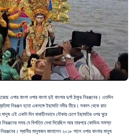
়েছে এপার বাংলা ওপার বাংলা দুই বাংলার দুর্গা ঠাকুর নিরঞ্জনের। এতদিন
্গা প্রতিমা নিরঞ্জন হতো একসঙ্গে ইছামতি নদীর তীরে। সকাল থেকে রাত
র মানুষ এই একটা দিন বাধাহীনভাবে নৌকায় চেপে ইছামতির ওপর ঘুরে
ে নিরঞ্জনের সময় যে বিপত্তি দেখা দিয়েছিল আর তারপরে কোভিড সমস্ত
া নিরঞ্জনের। স্থানীয় মানুষজন জানালেন ২০১৮ সালে ওপার বাংলার মানুষ