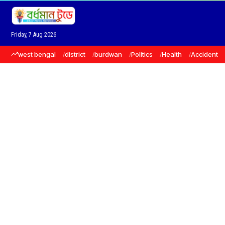
Friday, 7 Aug 2026
west bengal
district
burdwan
Politics
Health
Accident