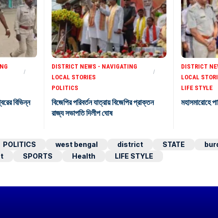
ING
DISTRICT NEWS - NAVIGATING
DISTRICT NE
LOCAL STORIES
LOCAL STOR
POLITICS
LIFE STYLE
শ্বরের বিভিন্ন
বিজেপির পরিবর্তন যাত্রায় বিজেপির প্রাক্তন
মহাসমারোহে পা
রাজ্য সভাপতি দিলীপ ঘোষ
POLITICS
west bengal
district
STATE
bur
t
SPORTS
Health
LIFE STYLE