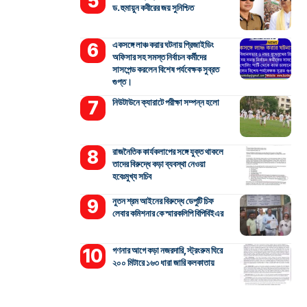
ড. হুমায়ুন কবীরের জয় সুনিশ্চিত
একসঙ্গে লাঞ্চ করার ঘটনায় প্রিজাইডিং
অফিসার সহ সমস্ত নির্বাচন কর্মীদের
সাসপেন্ড করলেন বিশেষ পর্যবেক্ষক সুব্রত
গুপ্ত।
নিউটাউনে ক্যারাটে পরীক্ষা সম্পন্ন হলো
রাজনৈতিক কার্যকলাপের সঙ্গে যুক্ত থাকলে
তাদের বিরুদ্ধে কড়া ব্যবস্থা নেওয়া
হবেঃমুখ্য সচিব
নুতন শ্রম আইনের বিরুদ্ধে ডেপুটি চিফ
লেবার কমিশনার কে স্মারকলিপি বিপিবিইএর
গণনার আগে কড়া নজরদারি, স্ট্রংরুম ঘিরে
২০০ মিটারে ১৬৩ ধারা জারি কলকাতায়