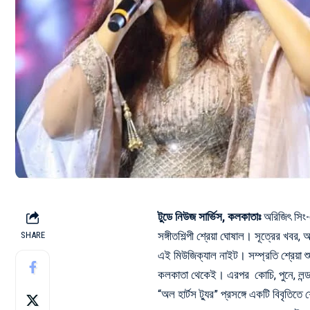
টুডে নিউজ সার্ভিস, কলকাতাঃ
অরিজিৎ সিং
সঙ্গীতশিল্পী শ্রেয়া ঘোষাল। সূত্রের খবর
SHARE
এই মিউজিক্যাল নাইট। সম্প্রতি শ্রেয়া 
কলকাতা থেকেই। এরপর কোচি, পুনে, লন্ডন 
“অল হার্টস ট্যুর” প্রসঙ্গে একটি বিবৃতিত