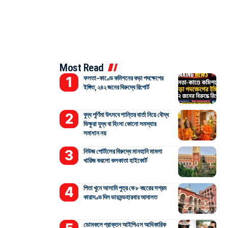
Most Read
ফলতা-কাণ্ডে কমিশনের কড়া পদক্ষেপের
ইঙ্গিত, ২৪২ জনের বিরুদ্ধে রিপোর্ট
বুদ্ধ পূর্ণিমা উৎসবে শান্তির বার্তা নিয়ে বৌদ্ধ
ভিক্ষুরা যুদ্ধ বা হিংসা কোনো সমস্যার
সমাধান নয়
নিউজ পোর্টালের বিরুদ্ধে মানহানি মামলা
খারিজ করলো কলকাতা হাইকোর্ট
পিতা খুনে আসামি পুত্র কে ৮ বছরের সশ্রম
কারাদণ্ড দিল ডায়মন্ডহারবার আদালত
ডোমকলে প্রাক্তন আইপিএস আধিকারিক