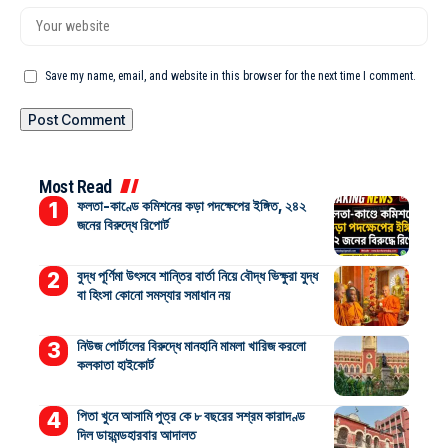
Save my name, email, and website in this browser for the next time I comment.
Most Read
ফলতা-কাণ্ডে কমিশনের কড়া পদক্ষেপের ইঙ্গিত, ২৪২
জনের বিরুদ্ধে রিপোর্ট
বুদ্ধ পূর্ণিমা উৎসবে শান্তির বার্তা নিয়ে বৌদ্ধ ভিক্ষুরা যুদ্ধ
বা হিংসা কোনো সমস্যার সমাধান নয়
নিউজ পোর্টালের বিরুদ্ধে মানহানি মামলা খারিজ করলো
কলকাতা হাইকোর্ট
পিতা খুনে আসামি পুত্র কে ৮ বছরের সশ্রম কারাদণ্ড
দিল ডায়মন্ডহারবার আদালত