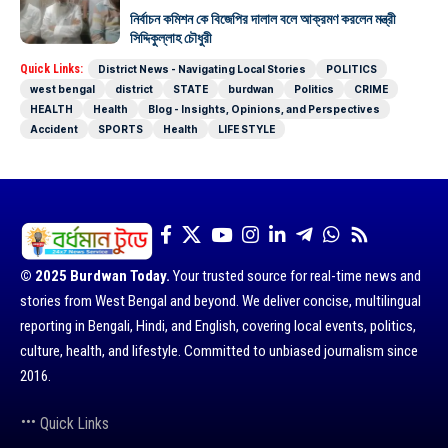
নির্বাচন কমিশন কে বিজেপির দালাল বলে আক্রমণ করলেন মন্ত্রী
সিদ্দিকুল্লাহ চৌধুরী
Quick Links:
District News - Navigating Local Stories
POLITICS
west bengal
district
STATE
burdwan
Politics
CRIME
HEALTH
Health
Blog - Insights, Opinions, and Perspectives
Accident
SPORTS
Health
LIFE STYLE
© 2025 Burdwan Today.
Your trusted source for real-time news and
stories from West Bengal and beyond. We deliver concise, multilingual
reporting in Bengali, Hindi, and English, covering local events, politics,
culture, health, and lifestyle. Committed to unbiased journalism since
2016.
Quick Links