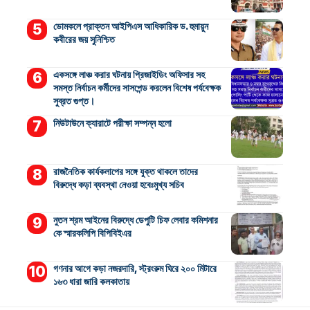
ডোমকলে প্রাক্তন আইপিএস আধিকারিক ড. হুমায়ুন
কবীরের জয় সুনিশ্চিত
একসঙ্গে লাঞ্চ করার ঘটনায় প্রিজাইডিং অফিসার সহ
সমস্ত নির্বাচন কর্মীদের সাসপেন্ড করলেন বিশেষ পর্যবেক্ষক
সুব্রত গুপ্ত।
নিউটাউনে ক্যারাটে পরীক্ষা সম্পন্ন হলো
রাজনৈতিক কার্যকলাপের সঙ্গে যুক্ত থাকলে তাদের
বিরুদ্ধে কড়া ব্যবস্থা নেওয়া হবেঃমুখ্য সচিব
নুতন শ্রম আইনের বিরুদ্ধে ডেপুটি চিফ লেবার কমিশনার
কে স্মারকলিপি বিপিবিইএর
গণনার আগে কড়া নজরদারি, স্ট্রংরুম ঘিরে ২০০ মিটারে
১৬৩ ধারা জারি কলকাতায়