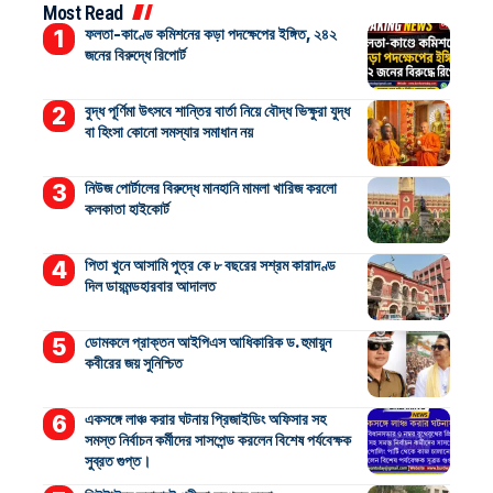
Most Read
ফলতা-কাণ্ডে কমিশনের কড়া পদক্ষেপের ইঙ্গিত, ২৪২
জনের বিরুদ্ধে রিপোর্ট
বুদ্ধ পূর্ণিমা উৎসবে শান্তির বার্তা নিয়ে বৌদ্ধ ভিক্ষুরা যুদ্ধ
বা হিংসা কোনো সমস্যার সমাধান নয়
নিউজ পোর্টালের বিরুদ্ধে মানহানি মামলা খারিজ করলো
কলকাতা হাইকোর্ট
পিতা খুনে আসামি পুত্র কে ৮ বছরের সশ্রম কারাদণ্ড
দিল ডায়মন্ডহারবার আদালত
ডোমকলে প্রাক্তন আইপিএস আধিকারিক ড. হুমায়ুন
কবীরের জয় সুনিশ্চিত
একসঙ্গে লাঞ্চ করার ঘটনায় প্রিজাইডিং অফিসার সহ
সমস্ত নির্বাচন কর্মীদের সাসপেন্ড করলেন বিশেষ পর্যবেক্ষক
সুব্রত গুপ্ত।