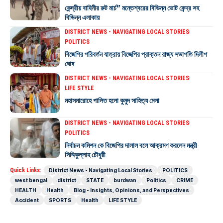
কেন্দ্রীয় বাহিনীর রুট মার্চ” মন্তেশ্বরের বিভিন্ন ভোট কেন্দ্র সহ
বিভিন্ন এলাকায়
DISTRICT NEWS - NAVIGATING LOCAL STORIES
POLITICS
বিজেপির পরিবর্তন যাত্রায় বিজেপির প্রাক্তন রাজ্য সভাপতি দিলীপ
ঘোষ
DISTRICT NEWS - NAVIGATING LOCAL STORIES
LIFE STYLE
মহাসমারোহে পালিত হলো কুমুদ সাহিত্য মেলা
DISTRICT NEWS - NAVIGATING LOCAL STORIES
POLITICS
নির্বাচন কমিশন কে বিজেপির দালাল বলে আক্রমণ করলেন মন্ত্রী
সিদ্দিকুল্লাহ চৌধুরী
Quick Links:
District News - Navigating Local Stories
POLITICS
west bengal
district
STATE
burdwan
Politics
CRIME
HEALTH
Health
Blog - Insights, Opinions, and Perspectives
Accident
SPORTS
Health
LIFE STYLE