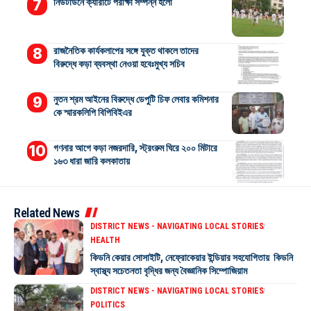
নিউটাউনে ক্যারাটে পরীক্ষা সম্পন্ন হলো
রাজনৈতিক কার্যকলাপের সঙ্গে যুক্ত থাকলে তাদের
বিরুদ্ধে কড়া ব্যবস্থা নেওয়া হবেঃমুখ্য সচিব
নুতন শ্রম আইনের বিরুদ্ধে ডেপুটি চিফ লেবার কমিশনার
কে স্মারকলিপি বিপিবিইএর
গণনার আগে কড়া নজরদারি, স্ট্রংরুম ঘিরে ২০০ মিটারে
১৬৩ ধারা জারি কলকাতায়
Related News
DISTRICT NEWS - NAVIGATING LOCAL STORIES
HEALTH
কিডনি কেয়ার সোসাইটি, নেফ্রোকেয়ার ইন্ডিয়ার সহযোগিতায় কিডনি
স্বাস্থ্য সচেতনতা বৃদ্ধির জন্য বৈজ্ঞানিক সিম্পোজিয়াম
DISTRICT NEWS - NAVIGATING LOCAL STORIES
POLITICS