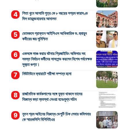
পিতা খুনে আসামি পুত্র কে ৮ বছরের সশ্রম কারাদণ্ড
দিল ডায়মন্ডহারবার আদালত
ডোমকলে প্রাক্তন আইপিএস আধিকারিক ড. হুমায়ুন
কবীরের জয় সুনিশ্চিত
একসঙ্গে লাঞ্চ করার ঘটনায় প্রিজাইডিং অফিসার সহ
সমস্ত নির্বাচন কর্মীদের সাসপেন্ড করলেন বিশেষ পর্যবেক্ষক
সুব্রত গুপ্ত।
নিউটাউনে ক্যারাটে পরীক্ষা সম্পন্ন হলো
রাজনৈতিক কার্যকলাপের সঙ্গে যুক্ত থাকলে তাদের
বিরুদ্ধে কড়া ব্যবস্থা নেওয়া হবেঃমুখ্য সচিব
নুতন শ্রম আইনের বিরুদ্ধে ডেপুটি চিফ লেবার কমিশনার
কে স্মারকলিপি বিপিবিইএর