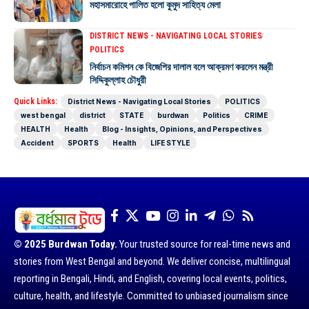
মহাসমারোহে পালিত হলো কুমুদ সাহিত্য মেলা
DISTRICT NEWS - NAVIGATING LOCAL STORIES
POLITICS
নির্বাচন কমিশন কে বিজেপির দালাল বলে আক্রমণ করলেন মন্ত্রী
সিদ্দিকুল্লাহ চৌধুরী
Quick Links:
District News - Navigating Local Stories
POLITICS
west bengal
district
STATE
burdwan
Politics
CRIME
HEALTH
Health
Blog - Insights, Opinions, and Perspectives
Accident
SPORTS
Health
LIFE STYLE
© 2025 Burdwan Today.
Your trusted source for real-time news and
stories from West Bengal and beyond. We deliver concise, multilingual
reporting in Bengali, Hindi, and English, covering local events, politics,
culture, health, and lifestyle. Committed to unbiased journalism since