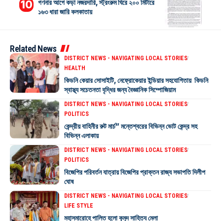
গণনার আগে কড়া নজরদারি, স্ট্রংরুম ঘিরে ২০০ মিটারে
১৬৩ ধারা জারি কলকাতায়
Related News
DISTRICT NEWS - NAVIGATING LOCAL STORIES
HEALTH
কিডনি কেয়ার সোসাইটি, নেফ্রোকেয়ার ইন্ডিয়ার সহযোগিতায় কিডনি
স্বাস্থ্য সচেতনতা বৃদ্ধির জন্য বৈজ্ঞানিক সিম্পোজিয়াম
DISTRICT NEWS - NAVIGATING LOCAL STORIES
POLITICS
কেন্দ্রীয় বাহিনীর রুট মার্চ” মন্তেশ্বরের বিভিন্ন ভোট কেন্দ্র সহ
বিভিন্ন এলাকায়
DISTRICT NEWS - NAVIGATING LOCAL STORIES
POLITICS
বিজেপির পরিবর্তন যাত্রায় বিজেপির প্রাক্তন রাজ্য সভাপতি দিলীপ
ঘোষ
DISTRICT NEWS - NAVIGATING LOCAL STORIES
LIFE STYLE
মহাসমারোহে পালিত হলো কুমুদ সাহিত্য মেলা