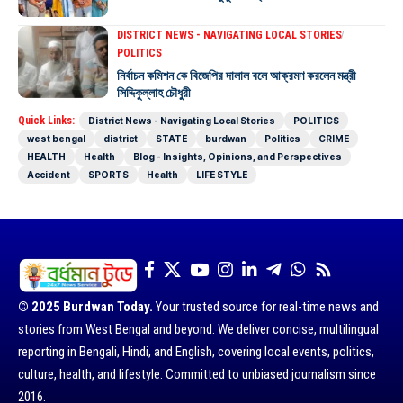
DISTRICT NEWS - NAVIGATING LOCAL STORIES
POLITICS
নির্বাচন কমিশন কে বিজেপির দালাল বলে আক্রমণ করলেন মন্ত্রী
সিদ্দিকুল্লাহ চৌধুরী
Quick Links:
District News - Navigating Local Stories
POLITICS
west bengal
district
STATE
burdwan
Politics
CRIME
HEALTH
Health
Blog - Insights, Opinions, and Perspectives
Accident
SPORTS
Health
LIFE STYLE
© 2025 Burdwan Today.
Your trusted source for real-time news and
stories from West Bengal and beyond. We deliver concise, multilingual
reporting in Bengali, Hindi, and English, covering local events, politics,
culture, health, and lifestyle. Committed to unbiased journalism since
2016.