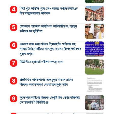
পিতা খুনে আসামি পুত্র কে ৮ বছরের সশ্রম কারাদণ্ড
দিল ডায়মন্ডহারবার আদালত
ডোমকলে প্রাক্তন আইপিএস আধিকারিক ড. হুমায়ুন
কবীরের জয় সুনিশ্চিত
একসঙ্গে লাঞ্চ করার ঘটনায় প্রিজাইডিং অফিসার সহ
সমস্ত নির্বাচন কর্মীদের সাসপেন্ড করলেন বিশেষ পর্যবেক্ষক
সুব্রত গুপ্ত।
নিউটাউনে ক্যারাটে পরীক্ষা সম্পন্ন হলো
রাজনৈতিক কার্যকলাপের সঙ্গে যুক্ত থাকলে তাদের
বিরুদ্ধে কড়া ব্যবস্থা নেওয়া হবেঃমুখ্য সচিব
নুতন শ্রম আইনের বিরুদ্ধে ডেপুটি চিফ লেবার কমিশনার
কে স্মারকলিপি বিপিবিইএর