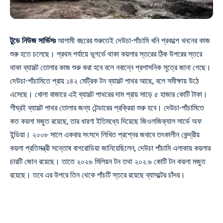
টুডে নিউজ সার্ভিসঃ
আগামী বছরের শুরুতেই দেউচা-পাঁচামি খনি প্রকল্পে খননের কাজ
শুরু হতে চলেছে। প্রথম পর্যায়ে ভূগর্ভে থাকা কয়লার স্তরের ঠিক উপরের স্তরে
থাকা ব্যাসল্ট তোলার কাজ শুরু করা হবে বলে নবান্নে প্রশাসনিক সূত্রে জানা গেছে।
দেউচা-পাঁচামিতে প্রায় ১৪২ মেট্রিক টন ব্যাসল্ট পাথর আছে, বলে সমীক্ষায় উঠে
এসেছে। খোলা বাজারে এই ব্যাসল্ট পাথরের দাম প্রায় সাড়ে ৫ হাজার কোটি টাকা।
শীঘ্রই ব্যাসল্ট পাথর তোলার জন্য টেন্ডারের প্রক্রিয়া শুরু হবে। দেউচা-পাঁচামিতে
কত কয়লা মজুত রয়েছে, তার ধারণা ইতিমধ্যে দিয়েছে জিওলজিক্যাল সার্ভে অফ
ইন্ডিয়া। ২০০৮ সালে একবার সংসদে লিখিত প্রশ্নের জবাবে তৎকালীন কেন্দ্রীয়
কয়লা প্রতিমন্ত্রী সন্তোষ বাগরোডিয়া জানিয়েছিলেন, দেউচা পাঁচামি এলাকায় কয়লার
চারটি জোন রয়েছে। তাতে ২০২৬ মিলিয়ন টন তথা ২০২.৬ কোটি টন কয়লা মজুত
রয়েছে। তবে এর উপরে তিন থেকে পাঁচটি স্তরে রয়েছে ব্যাসল্টের চাঁদর।