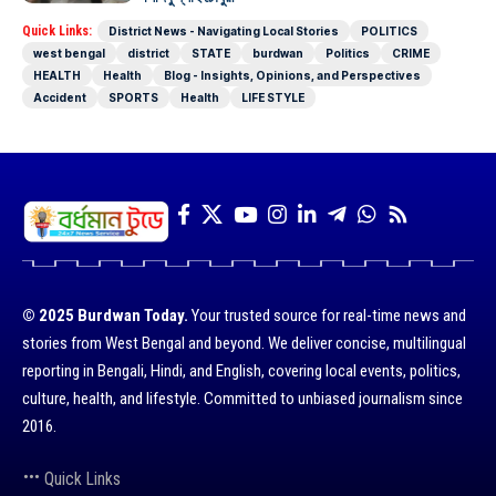
Quick Links:
District News - Navigating Local Stories
POLITICS
west bengal
district
STATE
burdwan
Politics
CRIME
HEALTH
Health
Blog - Insights, Opinions, and Perspectives
Accident
SPORTS
Health
LIFE STYLE
© 2025 Burdwan Today.
Your trusted source for real-time news and
stories from West Bengal and beyond. We deliver concise, multilingual
reporting in Bengali, Hindi, and English, covering local events, politics,
culture, health, and lifestyle. Committed to unbiased journalism since
2016.
Quick Links