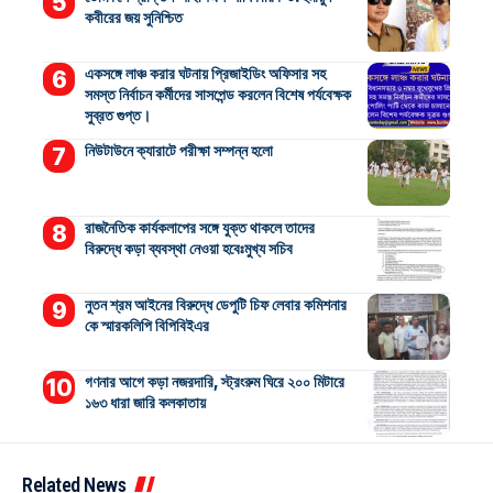
কবীরের জয় সুনিশ্চিত
একসঙ্গে লাঞ্চ করার ঘটনায় প্রিজাইডিং অফিসার সহ
সমস্ত নির্বাচন কর্মীদের সাসপেন্ড করলেন বিশেষ পর্যবেক্ষক
সুব্রত গুপ্ত।
নিউটাউনে ক্যারাটে পরীক্ষা সম্পন্ন হলো
রাজনৈতিক কার্যকলাপের সঙ্গে যুক্ত থাকলে তাদের
বিরুদ্ধে কড়া ব্যবস্থা নেওয়া হবেঃমুখ্য সচিব
নুতন শ্রম আইনের বিরুদ্ধে ডেপুটি চিফ লেবার কমিশনার
কে স্মারকলিপি বিপিবিইএর
গণনার আগে কড়া নজরদারি, স্ট্রংরুম ঘিরে ২০০ মিটারে
১৬৩ ধারা জারি কলকাতায়
Related News