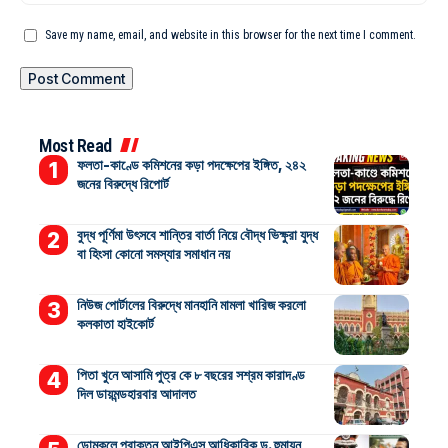
Save my name, email, and website in this browser for the next time I comment.
Most Read
ফলতা-কাণ্ডে কমিশনের কড়া পদক্ষেপের ইঙ্গিত, ২৪২
জনের বিরুদ্ধে রিপোর্ট
বুদ্ধ পূর্ণিমা উৎসবে শান্তির বার্তা নিয়ে বৌদ্ধ ভিক্ষুরা যুদ্ধ
বা হিংসা কোনো সমস্যার সমাধান নয়
নিউজ পোর্টালের বিরুদ্ধে মানহানি মামলা খারিজ করলো
কলকাতা হাইকোর্ট
পিতা খুনে আসামি পুত্র কে ৮ বছরের সশ্রম কারাদণ্ড
দিল ডায়মন্ডহারবার আদালত
ডোমকলে প্রাক্তন আইপিএস আধিকারিক ড. হুমায়ুন